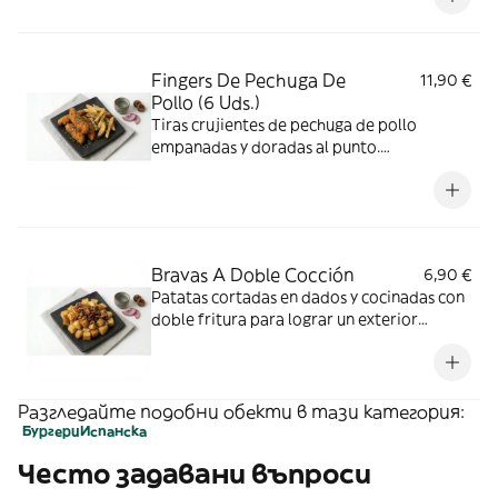
Fingers De Pechuga De
11,90 €
Pollo (6 Uds.)
Tiras crujientes de pechuga de pollo
empanadas y doradas al punto.
Acompañadas de patatas fritas caseras
Bravas A Doble Cocción
6,90 €
Patatas cortadas en dados y cocinadas con
doble fritura para lograr un exterior
crujiente y un interior tierno, acompañadas
de salsa brava
Разгледайте подобни обекти в тази категория:
Бургери
Испанска
Често задавани въпроси