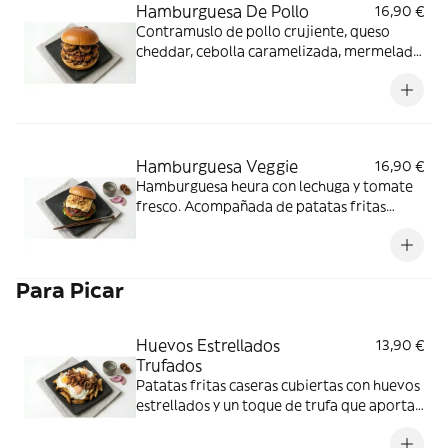
Hamburguesa De Pollo
16,90 €
Contramuslo de pollo crujiente, queso
cheddar, cebolla caramelizada, mermelada
de bacon y salsa emmy. Acompañada de
patatas fritas caseras
Hamburguesa Veggie
16,90 €
Hamburguesa heura con lechuga y tomate
fresco. Acompañada de patatas fritas
caseras
Para Picar
Huevos Estrellados
13,90 €
Trufados
Patatas fritas caseras cubiertas con huevos
estrellados y un toque de trufa que aporta
aroma y sabor intenso