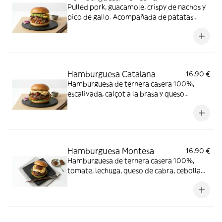
Pulled pork, guacamole, crispy de nachos y
pico de gallo. Acompañada de patatas
fritas caseras
Hamburguesa Catalana
16,90 €
Hamburguesa de ternera casera 100%,
escalivada, calçot a la brasa y queso
raclette. Acompañada de patatas fritas
caseras
Hamburguesa Montesa
16,90 €
Hamburguesa de ternera casera 100%,
tomate, lechuga, queso de cabra, cebolla
caramelizada y mermelada de higos.
Acompañada de patatas fritas caseras