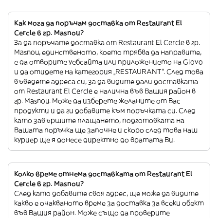
Как мога да поръчам доставка от Restaurant El
Cercle в гр. Masnou?
За да поръчате доставка от Restaurant El Cercle в гр.
Masnou, единственото, което трябва да направите,
е да отворите уебсайта или приложението на Glovo
и да отидете на категория „RESTAURANT”. След това
въведете адреса си, за да видите дали доставката
от Restaurant El Cercle е налична във Вашия район в
гр. Masnou. Може да изберете желаните от Вас
продукти и да ги добавите към поръчката си. След
като завършите плащането, подготовката на
Вашата поръчка ще започне и скоро след това наш
куриер ще я донесе директно до вратата Ви.
Колко време отнема доставката от Restaurant El
Cercle в гр. Masnou?
След като добавите своя адрес, ще може да видите
какво е очакваното време за доставка за всеки обект
във Вашия район. Може също да проверите