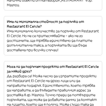
налични обекти от категория „RESTAURANT“ в гр.
Masnou.
Има ли минимална стойност за поръчки от
Restaurant El Cercle?
Има минимално количество за поръчки от Restaurant
El Cercle. Но не се притеснявайте – ако не го
достигнете, ще трябва единствено да платите
допълнителна такса, а поръчката Ви ще бъде
доставена при всички случаи!
Мога ли да поръчам продукти от Restaurant El Cercle
за някой друг?
Да, разбира се! Може лесно да изпратите продукти
от Restaurant El Cercle на друго лице или да
направите подарък. Единственото, което трябва
да направите, е да въведете правилния адрес за
доставка в гр. Masnou. Точно преди да потвърдите
поръчката, ще може да добавите данни за контакт
на лицето, което ще я получи. Може също така да