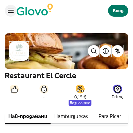
Вход
Restaurant El Cercle
-
--
0,19 €
Prime
Безплатно
Най-продавани
Hamburguesas
Para Picar