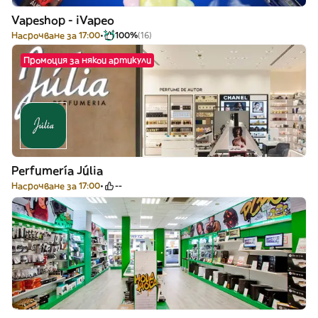
Vapeshop - iVapeo
Насрочване за 17:00
100%
(16)
Промоция за някои артикули
Perfumería Júlia
Насрочване за 17:00
--