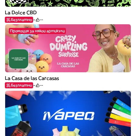
La Dolce CBD
Безплатно
--
Промоция за някои артикули
La Casa de las Carcasas
Безплатно
--