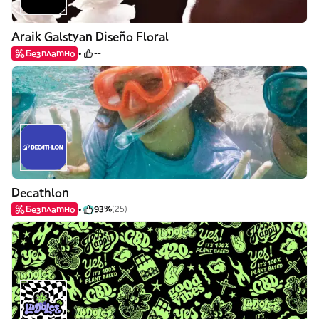
Araik Galstyan Diseño Floral
Безплатно
--
Decathlon
Безплатно
93%
(25)