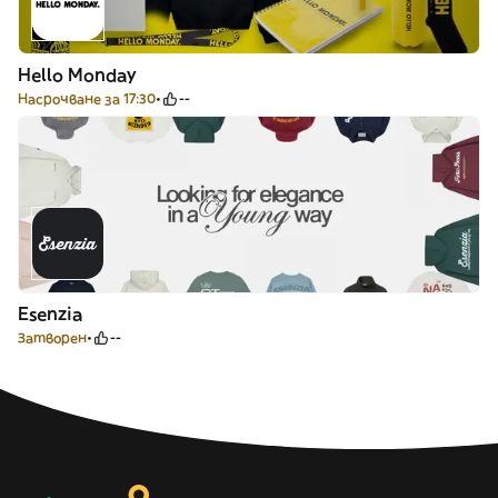
Hello Monday
Насрочване за 17:30
--
Esenzia
Затворен
--