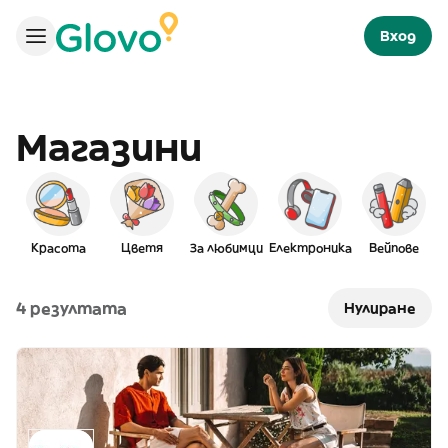
Вход
Магазини
Красота
Цветя
За любимци
Електроника
Вейпове
4 резултата
Нулиране