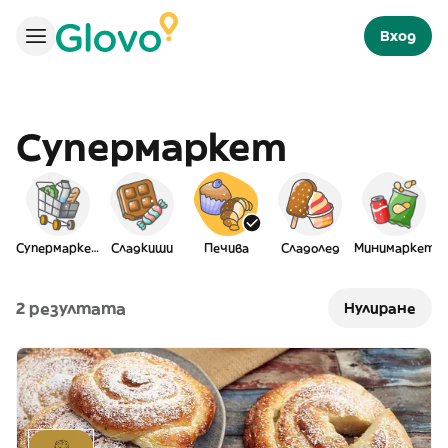
Вход
Супермаркет
Супермаркет
Сладкиши
Печива
Сладолед
Минимаркет
2 резултата
Нулиране