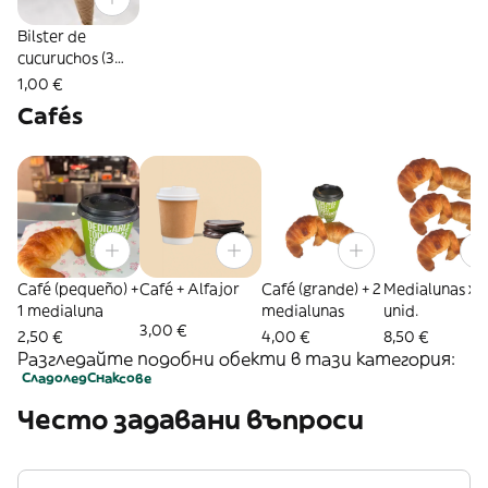
Bilster de
cucuruchos (3
uds.)
1,00 €
Cafés
Café (pequeño) +
Café + Alfajor
Café (grande) + 2
Medialunas x 
1 medialuna
medialunas
unid.
3,00 €
2,50 €
4,00 €
8,50 €
Разгледайте подобни обекти в тази категория:
Сладолед
Снаксове
Често задавани въпроси