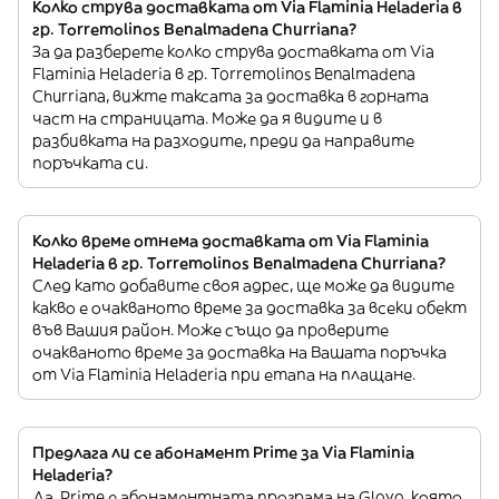
Колко струва доставката от Via Flaminia Heladeria в
гр. Torremolinos Benalmadena Churriana?
За да разберете колко струва доставката от Via
Flaminia Heladeria в гр. Torremolinos Benalmadena
Churriana, вижте таксата за доставка в горната
част на страницата. Може да я видите и в
разбивката на разходите, преди да направите
поръчката си.
Колко време отнема доставката от Via Flaminia
Heladeria в гр. Torremolinos Benalmadena Churriana?
След като добавите своя адрес, ще може да видите
какво е очакваното време за доставка за всеки обект
във Вашия район. Може също да проверите
очакваното време за доставка на Вашата поръчка
от Via Flaminia Heladeria при етапа на плащане.
Предлага ли се абонамент Prime за Via Flaminia
Heladeria?
Да. Prime е абонаментната програма на Glovo, която