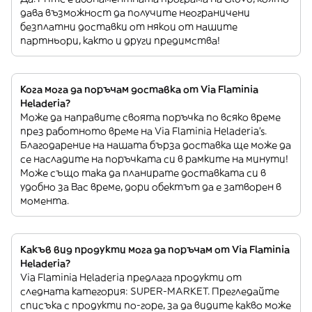
дава възможност да получите неограничени
безплатни доставки от някои от нашите
партньори, както и други предимства!
Кога мога да поръчам доставка от Via Flaminia
Heladeria?
Може да направите своята поръчка по всяко време
през работното време на Via Flaminia Heladeria’s.
Благодарение на нашата бърза доставка ще може да
се насладите на поръчката си в рамките на минути!
Може също така да планирате доставката си в
удобно за Вас време, дори обектът да е затворен в
момента.
Какъв вид продукти мога да поръчам от Via Flaminia
Heladeria?
Via Flaminia Heladeria предлага продукти от
следната категория: SUPER-MARKET. Прегледайте
списъка с продукти по-горе, за да видите какво може