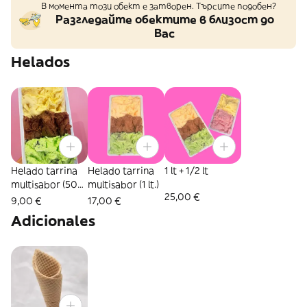
В момента този обект е затворен. Търсите подобен?
Разгледайте обектите в близост до
Вас
Helados
Helado tarrina
Helado tarrina
1 lt + 1/2 lt
multisabor (500
multisabor (1 lt.)
25,00 €
ml.)
9,00 €
17,00 €
Adicionales