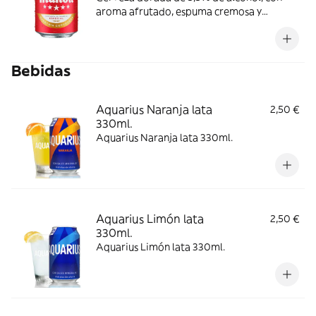
aroma afrutado, espuma cremosa y
consistente y ligero amargor. Se
recomienda consumir entre 4º y 6º C.
Bebidas
Aquarius Naranja lata
2,50 €
330ml.
Aquarius Naranja lata 330ml.
Aquarius Limón lata
2,50 €
330ml.
Aquarius Limón lata 330ml.