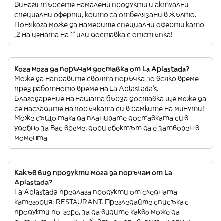
Винаги търсете намалени продукти и актуални
специални оферти, които са отбелязани в жълто.
Понякога може да намерите специални оферти като
„2 на цената на 1“ или доставка с отстъпка!
Кога мога да поръчам доставка от La Aplastada?
Може да направите своята поръчка по всяко време
през работното време на La Aplastada’s.
Благодарение на нашата бърза доставка ще може да
се насладите на поръчката си в рамките на минути!
Може също така да планирате доставката си в
удобно за Вас време, дори обектът да е затворен в
момента.
Какъв вид продукти мога да поръчам от La
Aplastada?
La Aplastada предлага продукти от следната
категория: RESTAURANT. Прегледайте списъка с
продукти по-горе, за да видите какво може да