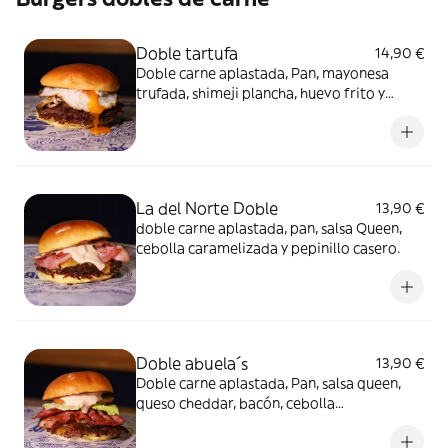
Doble tartufa
14,90 €
Doble carne aplastada, Pan, mayonesa
trufada, shimeji plancha, huevo frito y
cebolla caramelizada
La del Norte Doble
13,90 €
doble carne aplastada, pan, salsa Queen,
cebolla caramelizada y pepinillo casero.
Doble abuela´s
13,90 €
Doble carne aplastada, Pan, salsa queen,
queso cheddar, bacón, cebolla
caramelizada, lechuga, tomate y pepinillo