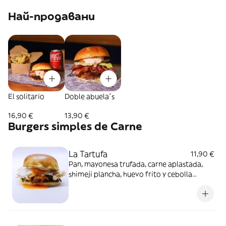
Най-продавани
El solitario
Doble abuela´s
16,90 €
13,90 €
Burgers simples de Carne
La Tartufa
11,90 €
Pan, mayonesa trufada, carne aplastada,
shimeji plancha, huevo frito y cebolla
caramelizada