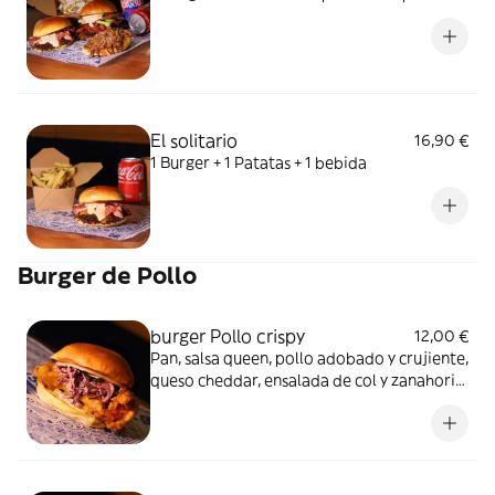
El solitario
16,90 €
1 Burger + 1 Patatas + 1 bebida
Burger de Pollo
burger Pollo crispy
12,00 €
Pan, salsa queen, pollo adobado y crujiente,
queso cheddar, ensalada de col y zanahoria,
manzana aliñada y pepinillo