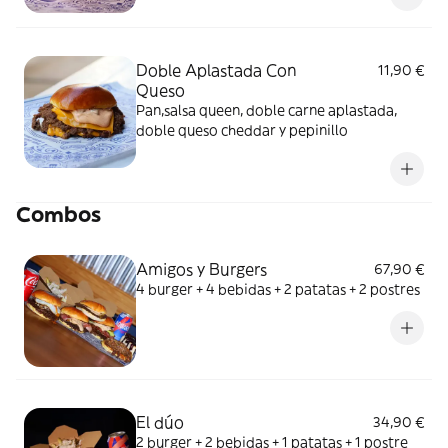
Doble Aplastada Con
11,90 €
Queso
Pan,salsa queen, doble carne aplastada,
doble queso cheddar y pepinillo
Combos
Amigos y Burgers
67,90 €
4 burger + 4 bebidas + 2 patatas + 2 postres
El dúo
34,90 €
2 burger + 2 bebidas + 1 patatas + 1 postre