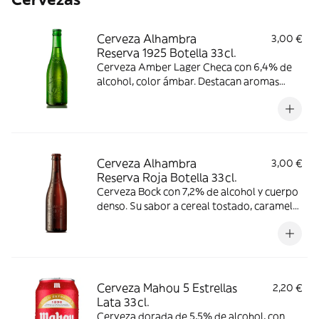
Cerveza Alhambra
3,00 €
Reserva 1925 Botella 33cl.
Cerveza Amber Lager Checa con 6,4% de
alcohol, color ámbar. Destacan aromas
florales y a caramelo, con gusto
ligeramente amargo y acidez suave.
Consumir entre 6-9 °C.
Cerveza Alhambra
3,00 €
Reserva Roja Botella 33cl.
Cerveza Bock con 7,2% de alcohol y cuerpo
denso. Su sabor a cereal tostado, caramelo
y frutas, tiene un gusto amargo
pronunciado y ligera acidez. Consumir
entre 4-8 °C.
Cerveza Mahou 5 Estrellas
2,20 €
Lata 33cl.
Cerveza dorada de 5,5% de alcohol, con