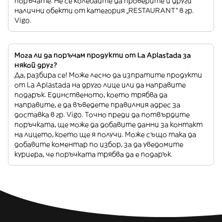
поръчате. Не се колебайте да проверите и други
налични обекти от категория „RESTAURANT“ в гр.
Vigo.
Мога ли да поръчам продукти от La Aplastada за
някой друг?
Да, разбира се! Може лесно да изпратите продукти
от La Aplastada на друго лице или да направите
подарък. Единственото, което трябва да
направите, е да въведете правилния адрес за
доставка в гр. Vigo. Точно преди да потвърдите
поръчката, ще може да добавите данни за контакт
на лицето, което ще я получи. Може също така да
добавите коментар по избор, за да уведомите
куриера, че поръчката трябва да е подарък.