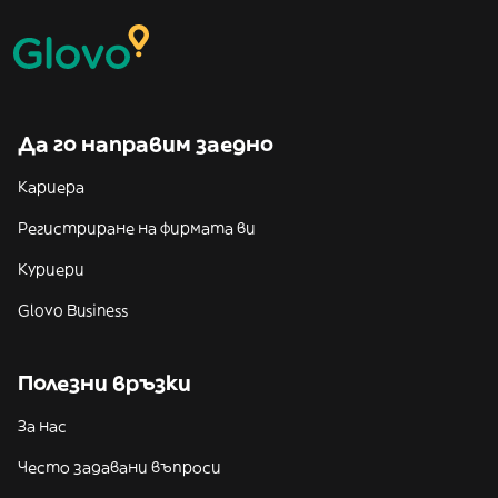
Да го направим заедно
Кариера
Регистриране на фирмата ви
Куриери
Glovo Business
Полезни връзки
За нас
Често задавани въпроси