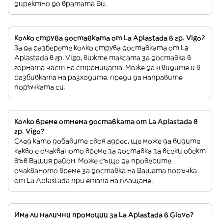
директно до вратата Ви.
Колко струва доставката от La Aplastada в гр. Vigo?
За да разберете колко струва доставката от La
Aplastada в гр. Vigo, вижте таксата за доставка в
горната част на страницата. Може да я видите и в
разбивката на разходите, преди да направите
поръчката си.
Колко време отнема доставката от La Aplastada в
гр. Vigo?
След като добавите своя адрес, ще може да видите
какво е очакваното време за доставка за всеки обект
във Вашия район. Може също да проверите
очакваното време за доставка на Вашата поръчка
от La Aplastada при етапа на плащане.
Има ли налични промоции за La Aplastada в Glovo?