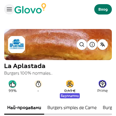
Вход
La Aplastada
Burgers 100% normales..
-
99%
0,49 €
Prime
Безплатно
Най-продавани
Burgers simples de Carne
Burger