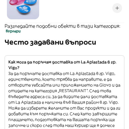
Разгледайте подобни обекти в тази категория:
Бургери
Често задавани въпроси
Как мога да поръчам доставка от La Aplastada в гр.
Vigo?
За да поръчате доставка от La Aplastada в гр. Vigo,
единственото, което трябва да направите, е да
отворите уебсайта или приложението на Glovo и да
отидете на категория „RESTAURANT”. След това
въведете адреса си, за да видите дали доставката
от La Aplastada е налична във Вашия район в гр. Vigo.
Може да изберете желаните от Вас продукти и да ги
добавите към поръчката си. След като завършите
плащането, подготовката на Вашата поръчка ще
започне и скоро след това наш куриер ще я донесе