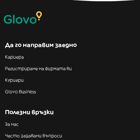
Да го направим заедно
Кариера
Регистриране на фирмата ви
Куриери
Glovo Business
Полезни връзки
За нас
Често задавани въпроси