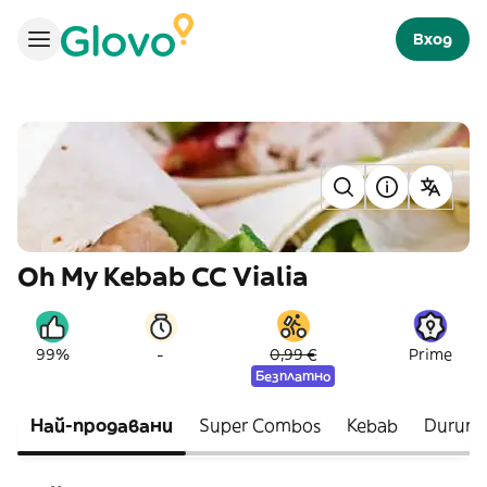
Вход
Oh My Kebab CC Vialia
-
99%
0,99 €
Prime
Безплатно
Най-продавани
Super Combos
Kebab
Durum