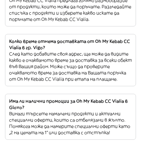
Oh My Kebab CC Vialia предлага голямо разнообразие
от продукти, които може да поръчате. Разгледайте
списъка с продукти и изберете какво искате да
поръчате от Oh My Kebab CC Vialia.
Колко време отнема доставката от Oh My Kebab CC
Vialia в гр. Vigo?
След като добавите своя адрес, ще може да видите
какво е очакваното време за доставка за всеки обект
във Вашия район. Може също да проверите
очакваното време за доставка на Вашата поръчка
от Oh My Kebab CC Vialia при етапа на плащане.
Има ли налични промоции за Oh My Kebab CC Vialia в
Glovo?
Винаги търсете намалени продукти и актуални
специални оферти, които са отбелязани в жълто.
Понякога може да намерите специални оферти като
„2 на цената на 1“ или доставка с отстъпка!