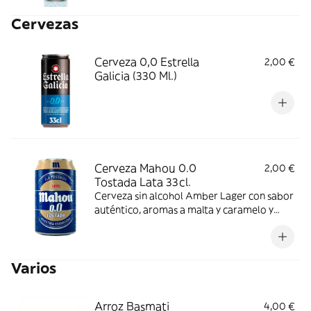
Cervezas
Cerveza 0,0 Estrella
2,00 €
Galicia (330 Ml.)
Cerveza Mahou 0.0
2,00 €
Tostada Lata 33cl.
Cerveza sin alcohol Amber Lager con sabor
auténtico, aromas a malta y caramelo y
espuma densa. Se recomienda consumir
entre 4º y 6º C.
Varios
Arroz Basmati
4,00 €