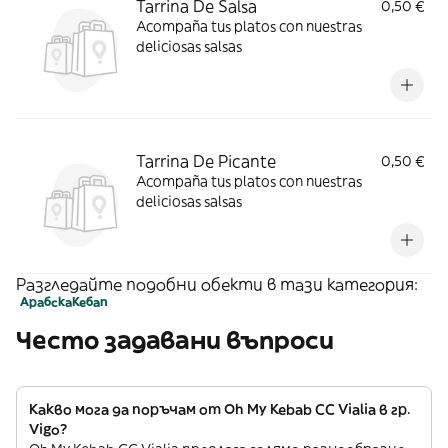
Tarrina De Salsa
0,50 €
Acompaña tus platos con nuestras
deliciosas salsas
Tarrina De Picante
0,50 €
Acompaña tus platos con nuestras
deliciosas salsas
Разгледайте подобни обекти в тази категория:
Арабска
Кебап
Често задавани въпроси
Какво мога да поръчам от Oh My Kebab CC Vialia в гр.
Vigo?