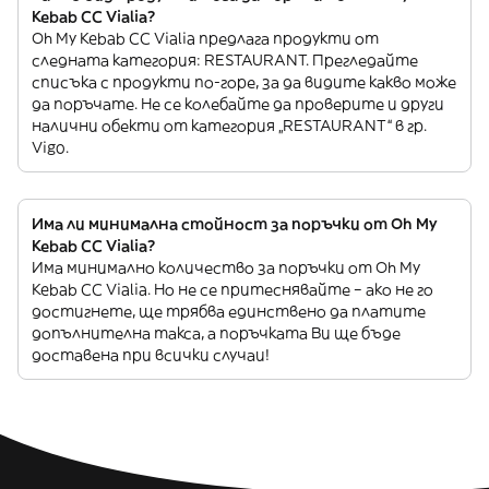
Kebab CC Vialia?
Oh My Kebab CC Vialia предлага продукти от
следната категория: RESTAURANT. Прегледайте
списъка с продукти по-горе, за да видите какво може
да поръчате. Не се колебайте да проверите и други
налични обекти от категория „RESTAURANT“ в гр.
Vigo.
Има ли минимална стойност за поръчки от Oh My
Kebab CC Vialia?
Има минимално количество за поръчки от Oh My
Kebab CC Vialia. Но не се притеснявайте – ако не го
достигнете, ще трябва единствено да платите
допълнителна такса, а поръчката Ви ще бъде
доставена при всички случаи!