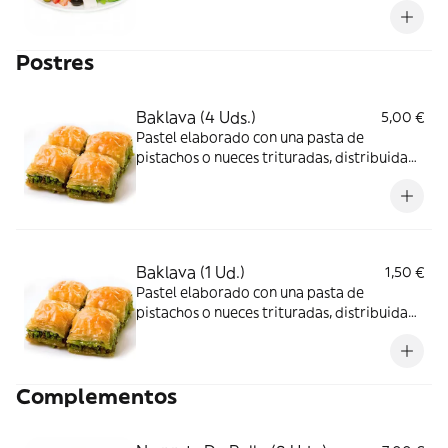
Postres
Baklava (4 Uds.)
5,00 €
Pastel elaborado con una pasta de
pistachos o nueces trituradas, distribuida
en una masa filo y bañado en almíbar o
jarabe de miel.
Baklava (1 Ud.)
1,50 €
Pastel elaborado con una pasta de
pistachos o nueces trituradas, distribuida
en una masa filo y bañado en almíbar o
jarabe de miel.
Complementos