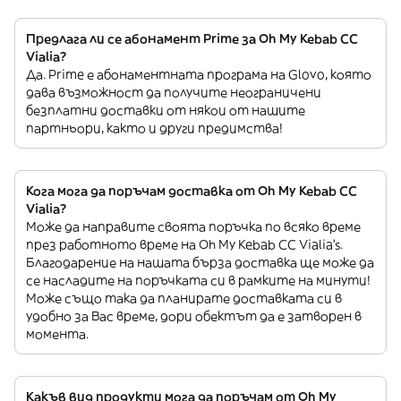
Предлага ли се абонамент Prime за Oh My Kebab CC
Vialia?
Да. Prime е абонаментната програма на Glovo, която
дава възможност да получите неограничени
безплатни доставки от някои от нашите
партньори, както и други предимства!
Кога мога да поръчам доставка от Oh My Kebab CC
Vialia?
Може да направите своята поръчка по всяко време
през работното време на Oh My Kebab CC Vialia’s.
Благодарение на нашата бърза доставка ще може да
се насладите на поръчката си в рамките на минути!
Може също така да планирате доставката си в
удобно за Вас време, дори обектът да е затворен в
момента.
Какъв вид продукти мога да поръчам от Oh My