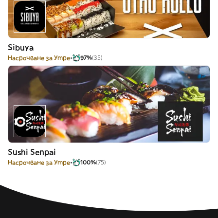
Sibuya
Насрочване за Утре
97%
(35)
Sushi Senpai
Насрочване за Утре
100%
(75)