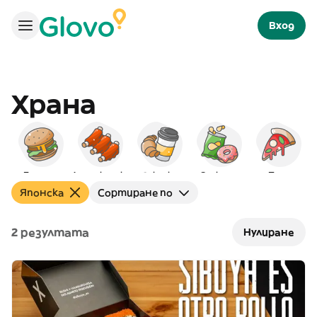
Вход
Храна
Бургери
Американска
Закуска
Снаксове
Пица
Японска
Сортиране по
2 резултата
Нулиране