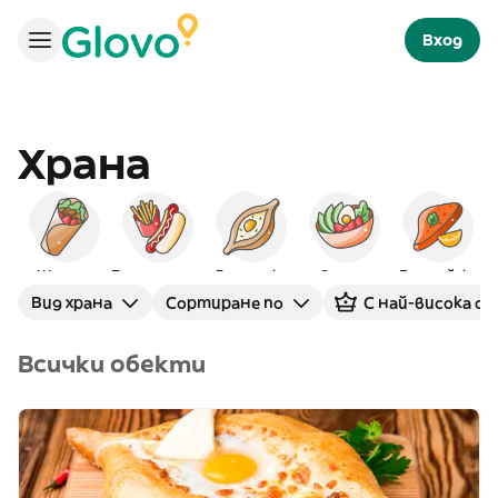
Вход
Храна
Шаурма
Бързо хранене
Грузинска
Салати
Европейска
Вид храна
Сортиране по
С най-висока оц
Всички обекти