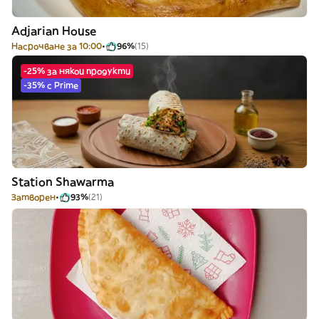
Adjarian House
Насрочване за 10:00
96%
(15)
-25% за някои продукти
-35% с Prime
Station Shawarma
Затворен
93%
(21)