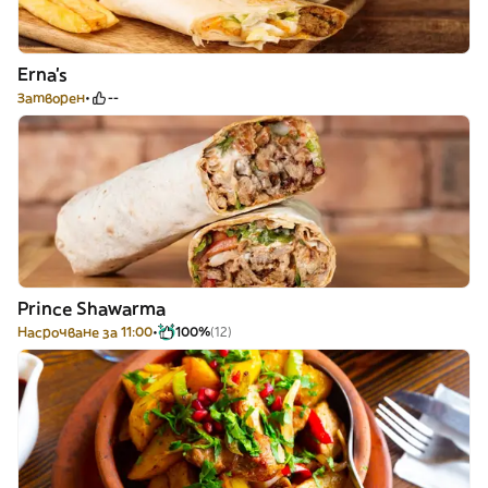
Erna’s
Затворен
--
Prince Shawarma
Насрочване за 11:00
100%
(12)