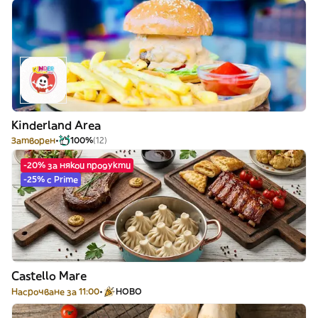
Kinderland Area
Затворен
100%
(12)
-20% за някои продукти
-25% с Prime
Castello Mare
Насрочване за 11:00
НОВО