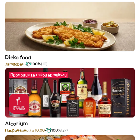
Dieko food
Затворен
100%
(10)
Промоция за някои артикули
Alcorium
Насрочване за 10:00
100%
(27)