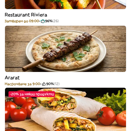
Restaurant Riviera
Затворен до 09:00
96%
(26)
Ararat
Насрочване за 9:00
90%
(12)
-20% за някои продукти