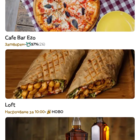
Cafe Bar Ezo
Затворен
97%
(26)
Loft
Насрочване за 10:00
НОВО