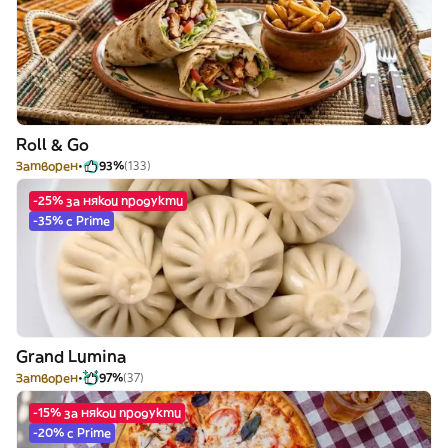
Roll & Go
Затворен
93%
(133)
-25% за някои продукти
-35% с Prime
Grand Lumina
Затворен
97%
(37)
-15% за някои продукти
-20% с Prime