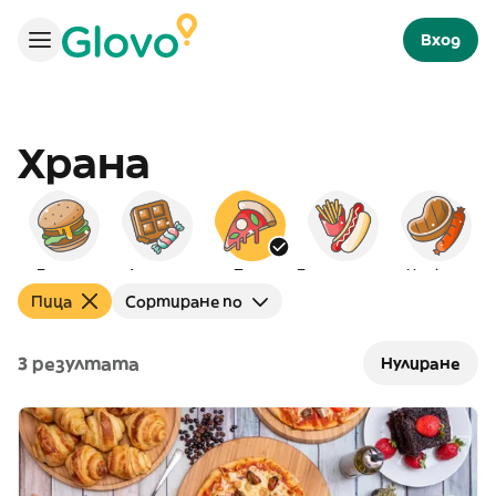
Вход
Храна
Бургери
Десерти
Пица
Бързо хранене
На скара
Пица
Сортиране по
3 резултата
Нулиране