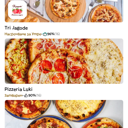
Tri Jagode
Насрочване за Утре
96%
(16)
Pizzeria Luki
Затворен
90%
(16)