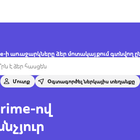
me-ի առաջարկները ձեր մոտակայքում գտնվող 
Մուտք
Օգտագործել ներկայիս տեղանքը
Prime-ով
նչյուր