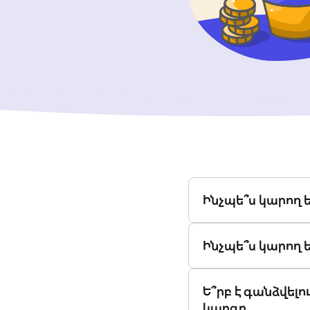
Ինչպե՞ս կարող 
Ինչպե՞ս կարող 
Ե՞րբ է գանձվելո
կարգը