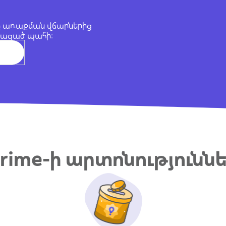
դը առաքման վճարներից
կացած պահի։
rime-ի արտոնությունն