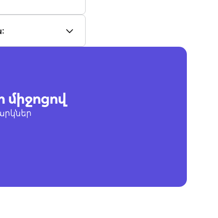
։
ի միջոցով
արկներ