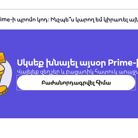
Prime-ի պրոմո կոդ։ Ինչպե՞ս կարող եմ կիրառել այն
Սկսեք խնայել այսօր Prime-
Վայելեք զեղչեր և բացառիկ հատուկ առաջ
Բաժանորդագրվել հիմա