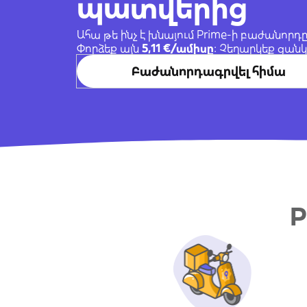
պատվերից
Ահա թե ինչ է խնայում Prime-ի բաժանոր
Փորձեք այն
5,11 €/ամիսը
։ Չեղարկեք ցան
Բաժանորդագրվել հիմա
P