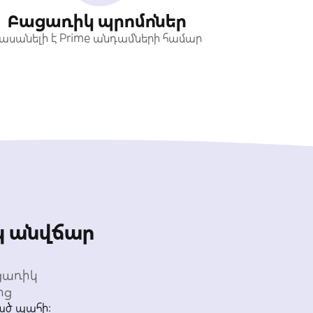
Բացառիկ պրոմոներ
ասանելի է Prime անդամների համար
 անվճար
ցառիկ
ից
ած պահի։