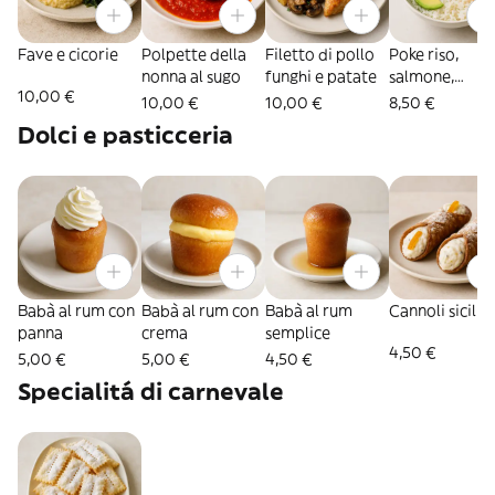
Fave e cicorie
Polpette della
Filetto di pollo
Poke riso,
nonna al sugo
funghi e patate
salmone,
10,00 €
avocado
10,00 €
10,00 €
8,50 €
Dolci e pasticceria
Babà al rum con
Babà al rum con
Babà al rum
Cannoli sicilia
panna
crema
semplice
4,50 €
5,00 €
5,00 €
4,50 €
Specialitá di carnevale