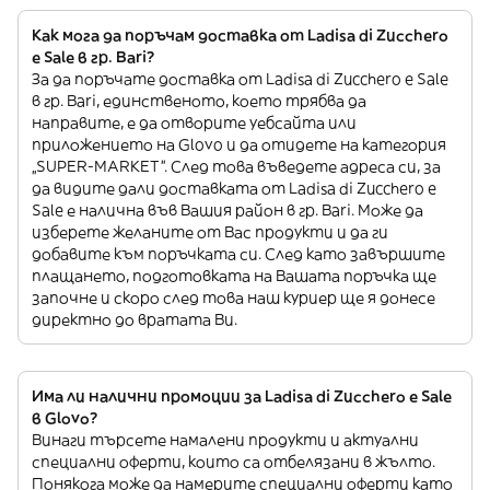
Как мога да поръчам доставка от Ladisa di Zucchero
e Sale в гр. Bari?
За да поръчате доставка от Ladisa di Zucchero e Sale
в гр. Bari, единственото, което трябва да
направите, е да отворите уебсайта или
приложението на Glovo и да отидете на категория
„SUPER-MARKET”. След това въведете адреса си, за
да видите дали доставката от Ladisa di Zucchero e
Sale е налична във Вашия район в гр. Bari. Може да
изберете желаните от Вас продукти и да ги
добавите към поръчката си. След като завършите
плащането, подготовката на Вашата поръчка ще
започне и скоро след това наш куриер ще я донесе
директно до вратата Ви.
Има ли налични промоции за Ladisa di Zucchero e Sale
в Glovo?
Винаги търсете намалени продукти и актуални
специални оферти, които са отбелязани в жълто.
Понякога може да намерите специални оферти като