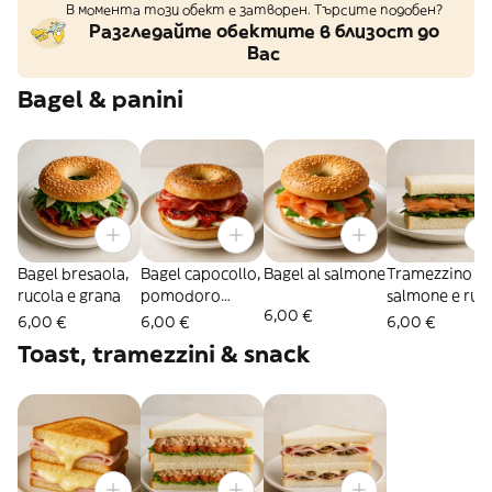
В момента този обект е затворен. Търсите подобен?
Разгледайте обектите в близост до
Вас
Bagel & panini
Bagel bresaola,
Bagel capocollo,
Bagel al salmone
Tramezzino
rucola e grana
pomodoro
salmone e ruc
6,00 €
secco e
6,00 €
6,00 €
6,00 €
mozzarella
Toast, tramezzini & snack