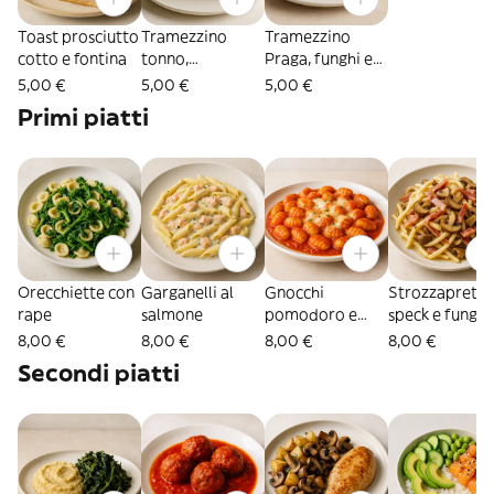
Toast prosciutto
Tramezzino
Tramezzino
cotto e fontina
tonno,
Praga, funghi e
pomodoro e
fontina
5,00 €
5,00 €
5,00 €
insalata
Primi piatti
Orecchiette con
Garganelli al
Gnocchi
Strozzapreti
rape
salmone
pomodoro e
speck e funghi
mozzarella
8,00 €
8,00 €
8,00 €
8,00 €
Secondi piatti