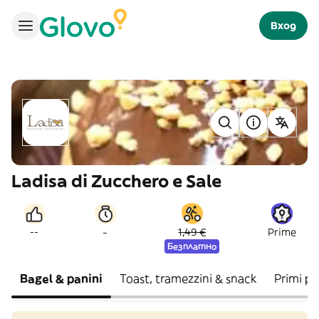
Вход
Ladisa di Zucchero e Sale
-
--
1,49 €
Prime
Безплатно
Bagel & panini
Toast, tramezzini & snack
Primi pia