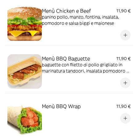
Menù Chicken e Beef
11,90 €
panino pollo, manzo, fontina, insalata,
pomodoro e salsa biggi e maionese
Menù BBQ Baguette
11,90 €
baguette con filetto di pollo grigliato in
marinatura tandoori, insalata pomodoro e
salsa bbq biggi e maionese
Menù BBQ Wrap
11,90 €