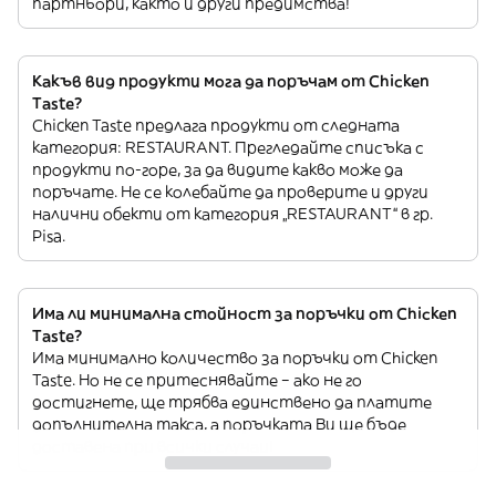
партньори, както и други предимства!
Какъв вид продукти мога да поръчам от Chicken
Taste?
Chicken Taste предлага продукти от следната
категория: RESTAURANT. Прегледайте списъка с
продукти по-горе, за да видите какво може да
поръчате. Не се колебайте да проверите и други
налични обекти от категория „RESTAURANT“ в гр.
Pisa.
Има ли минимална стойност за поръчки от Chicken
Taste?
Има минимално количество за поръчки от Chicken
Taste. Но не се притеснявайте – ако не го
достигнете, ще трябва единствено да платите
допълнителна такса, а поръчката Ви ще бъде
доставена при всички случаи!