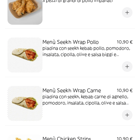
3 pezzi di grandi di pollo impanati
Menù Seekh Wrap Pollo
10,90 €
piadina con seekh kebab pollo, pomodoro,
insalata, cipolla, olive e salsa biggi e
maionese
Menù Seekh Wrap Carne
10,90 €
piadina con seekh, kebab carne di agnello,
pomodoro, insalata, cipolla, olive e salsa
biggi e maionese
Menù Chicken Strips
10,90 €