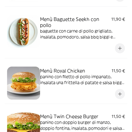
Menù Baguette Seekh con
11,90 €
pollo
baguette con carne di pollo grigliato,
insalata, pomodoro, salsa bbq biggi e
maionese
Menù Royal Chicken
11,50 €
panino con filetto di pollo impanato,
insalata una frittella di patate e salsa biggi
e maionese
Menù Twin Cheese Burger
11,50 €
panino con doppio burger di manzo,
doppio fontina, insalata, pomodori e salsa