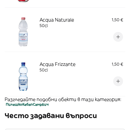
Acqua Naturale
1,50 €
50cl
Acqua Frizzante
1,50 €
50cl
Разгледайте подобни обекти в тази категория:
Пилешко
Кебап
Сандвич
Често задавани въпроси