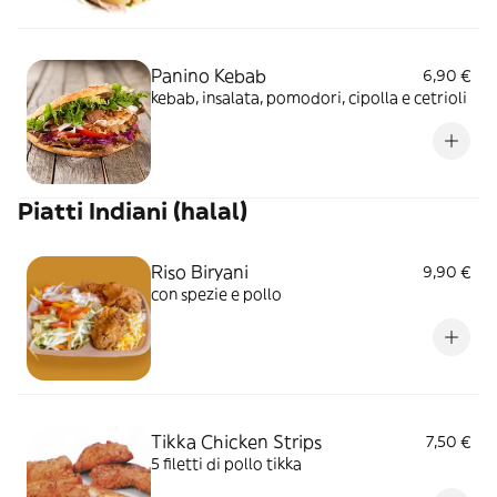
Panino Kebab
6,90 €
kebab, insalata, pomodori, cipolla e cetrioli
Piatti Indiani (halal)
Riso Biryani
9,90 €
con spezie e pollo
Tikka Chicken Strips
7,50 €
5 filetti di pollo tikka