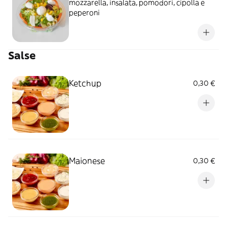
mozzarella, insalata, pomodori, cipolla e
peperoni
Salse
Ketchup
0,30 €
Maionese
0,30 €