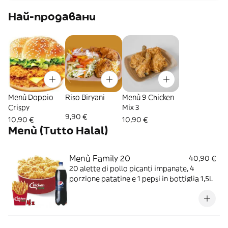
Най-продавани
Menù Doppio
Riso Biryani
Menù 9 Chicken
Crispy
Mix 3
9,90 €
10,90 €
10,90 €
Menù (Tutto Halal)
Menù Family 20
40,90 €
20 alette di pollo picanti impanate, 4
porzione patatine e 1 pepsi in bottiglia 1,5L