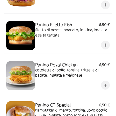
Panino Filetto Fish
6,50 €
filetto di pesce impanato, fontina, insalata
e salsa tartara
Panino Royal Chicken
6,50 €
cotoletta di pollo, fontina, frittella di
patate, insalata e maionese
Panino CT Special
6,50 €
hamburger di manzo, fontina, uovo occhio
di bue, insalata, pomodoro e salsa biggi