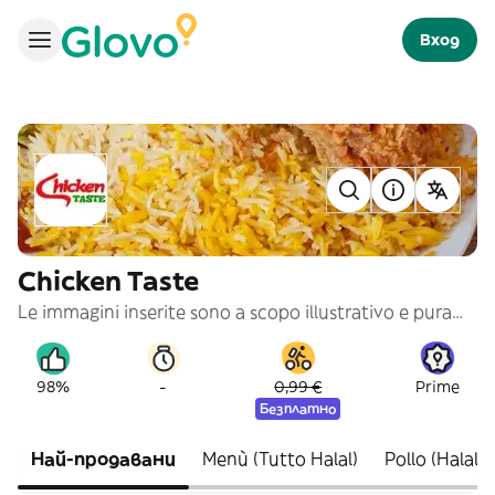
Вход
Chicken Taste
Le immagini inserite sono a scopo illustrativo e puramente indicativo
-
98%
0,99 €
Prime
Безплатно
Най-продавани
Menù (Tutto Halal)
Pollo (Halal)