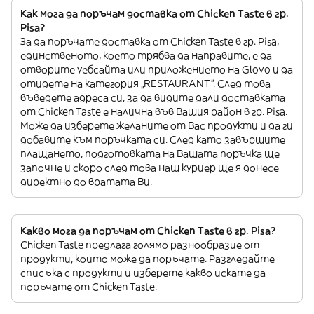
Как мога да поръчам доставка от Chicken Taste в гр.
Pisa?
За да поръчате доставка от Chicken Taste в гр. Pisa,
единственото, което трябва да направите, е да
отворите уебсайта или приложението на Glovo и да
отидете на категория „RESTAURANT”. След това
въведете адреса си, за да видите дали доставката
от Chicken Taste е налична във Вашия район в гр. Pisa.
Може да изберете желаните от Вас продукти и да ги
добавите към поръчката си. След като завършите
плащането, подготовката на Вашата поръчка ще
започне и скоро след това наш куриер ще я донесе
директно до вратата Ви.
Какво мога да поръчам от Chicken Taste в гр. Pisa?
Chicken Taste предлага голямо разнообразие от
продукти, които може да поръчате. Разгледайте
списъка с продукти и изберете какво искате да
поръчате от Chicken Taste.