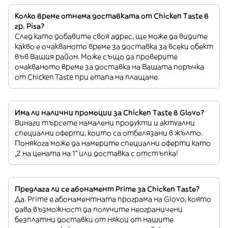
Колко време отнема доставката от Chicken Taste в
гр. Pisa?
След като добавите своя адрес, ще може да видите
какво е очакваното време за доставка за всеки обект
във Вашия район. Може също да проверите
очакваното време за доставка на Вашата поръчка
от Chicken Taste при етапа на плащане.
Има ли налични промоции за Chicken Taste в Glovo?
Винаги търсете намалени продукти и актуални
специални оферти, които са отбелязани в жълто.
Понякога може да намерите специални оферти като
„2 на цената на 1“ или доставка с отстъпка!
Предлага ли се абонамент Prime за Chicken Taste?
Да. Prime е абонаментната програма на Glovo, която
дава възможност да получите неограничени
безплатни доставки от някои от нашите