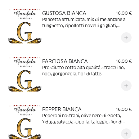
GUSTOSA BIANCA
16,00 €
Pancetta affumicata, mix di melanzane a
funghetto, cipollotti novelli grigliati,
scamorza affumicata, olive nere di Gaeta,
fior di latte
FARCIOSA BIANCA
16,00 €
Prosciutto cotto alta qualità, stracchino,
noci, gorgonzola, fior di latte.
PEPPER BIANCA
16,00 €
Peperoni nostrani, olive nere di Gaeta,
‘nduja, salsiccia, cipolla, taleggio, fior di
latte