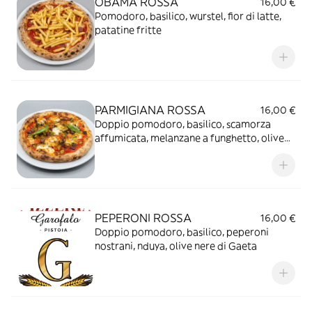
OBAMA ROSSA
16,00 €
Pomodoro, basilico, wurstel, fior di latte,
patatine fritte
PARMIGIANA ROSSA
16,00 €
Doppio pomodoro, basilico, scamorza
affumicata, melanzane a funghetto, olive
nere di Gaeta, A CRUDO scaglie di grana.
PEPERONI ROSSA
16,00 €
Doppio pomodoro, basilico, peperoni
nostrani, nduya, olive nere di Gaeta