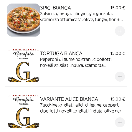
SPICI BIANCA
15,00 €
Salsiccia, ‘nduja, ciliegini, gorgonzola,
scamorza affumicata, olive, funghi, fior di
latte
TORTUGA BIANCA
15,00 €
Peperoni di fiume nostrani, cipollotti
novelli grigliati, nduya, scamorza
affumicata, fior di latte
VARIANTE ALICE BIANCA
15,00 €
Zucchine grigliati, alici, ciliegine, capperi,
cipollotti novelli grigliati, ‘nduja, olive nere
di Gaeta, fior di latte