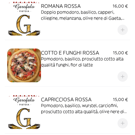
ROMANA ROSSA
16,00 €
Doppio pomodoro, basilico, capperi,
ciliegine, melanzana, olive nere di Gaeta,
‘nduja, a crudo pecorino romano.
COTTO E FUNGHI ROSSA
15,00 €
Pomodoro, basilico, prosciutto cotto alta
qualità funghi, fior di latte
CAPRICCIOSA ROSSA
15,00 €
Pomodoro, basilico, wurstel, carciofini,
prosciutto cotto alta qualità, olive nere di
Gaeta, fior di latte