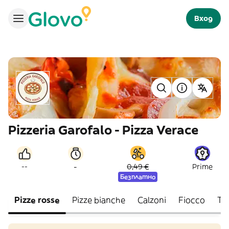
Вход
Pizzeria Garofalo - Pizza Verace
-
--
0,49 €
Prime
Безплатно
Pizze rosse
Pizze bianche
Calzoni
Fiocco
Tro