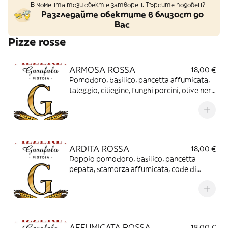
В момента този обект е затворен. Търсите подобен?
Разгледайте обектите в близост до
Вас
Pizze rosse
ARMOSA ROSSA
18,00 €
Pomodoro, basilico, pancetta affumicata,
taleggio, ciliegine, funghi porcini, olive nere
di Gaeta, code di gamberi, fior di latte.
ARDITA ROSSA
18,00 €
Doppio pomodoro, basilico, pancetta
pepata, scamorza affumicata, code di
gamberi, taleggio, cipollollotti novelli
grigliati
AFFUMICATA ROSSA
18,00 €