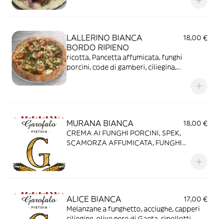
LALLERINO BIANCA
18,00 €
BORDO RIPIENO
ricotta, Pancetta affumicata, funghi
porcini, code di gamberi, ciliegina,
mascarpone, mozzarella di Bufala
Campana
MURANA BIANCA
18,00 €
CREMA AI FUNGHI PORCINI, SPEK,
SCAMORZA AFFUMICATA, FUNGHI
PORCINI, OLIVE NERE DI GAETA,
MOZZARELLA DI BUFALA CAMPANA.
ALICE BIANCA
17,00 €
Melanzane a funghetto, acciughe, capperi
ciliegine, olive nere di Gaeta, cipollotti