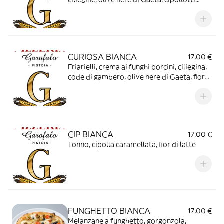
novelli grigliati, fior di latte
CURIOSA BIANCA
17,00 €
Friarielli, crema ai funghi porcini, ciliegina,
code di gambero, olive nere di Gaeta, fior
di latte
CIP BIANCA
17,00 €
Tonno, cipolla caramellata, fior di latte
FUNGHETTO BIANCA
17,00 €
Melanzane a funghetto, gorgonzola,