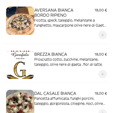
AVERSANA BIANCA
18,00 €
BORDO RIPIENO
ricotta, speck, taleggio, melanzane a
funghetto, mascarpone olive nere di Gaeta,
fior di latte.
BREZZA BIANCA
18,00 €
Prosciutto cotto, zucchine, melanzane,
taleggio, olive nere di gaeta , fior di latte.
DAL CASALE BIANCA
18,00 €
Pancetta affumicata, funghi porcini,
taleggio, gorgonzola, ciliegine, noci, olive
nere di Gaeta, fior di latte, olio tartufato