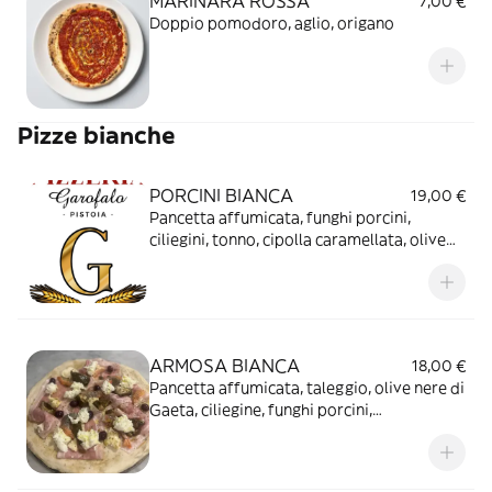
MARINARA ROSSA
7,00 €
Doppio pomodoro, aglio, origano
Pizze bianche
PORCINI BIANCA
19,00 €
Pancetta affumicata, funghi porcini,
ciliegini, tonno, cipolla caramellata, olive
nere di Gaeta, fior di latte, olio tartufato
ARMOSA BIANCA
18,00 €
Pancetta affumicata, taleggio, olive nere di
Gaeta, ciliegine, funghi porcini,
mascarpone, code di gamberi, mozzarella
di Bufala Campana