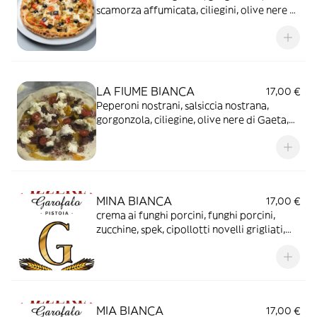
scamorza affumicata, ciliegini, olive nere di
Gaeta, fior di latte
LA FIUME BIANCA
17,00 €
Peperoni nostrani, salsiccia nostrana,
gorgonzola, ciliegine, olive nere di Gaeta,
fior di latte.
MINA BIANCA
17,00 €
crema ai funghi porcini, funghi porcini,
zucchine, spek, cipollotti novelli grigliati,
fior di latte.
MIA BIANCA
17,00 €