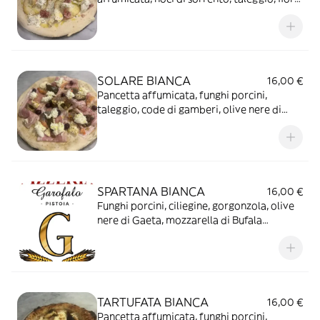
di latte
SOLARE BIANCA
16,00 €
Pancetta affumicata, funghi porcini,
taleggio, code di gamberi, olive nere di
Gaeta, fior di latte
SPARTANA BIANCA
16,00 €
Funghi porcini, ciliegine, gorgonzola, olive
nere di Gaeta, mozzarella di Bufala
Campana, a crudo olio tartufato
TARTUFATA BIANCA
16,00 €
Pancetta affumicata, funghi porcini,