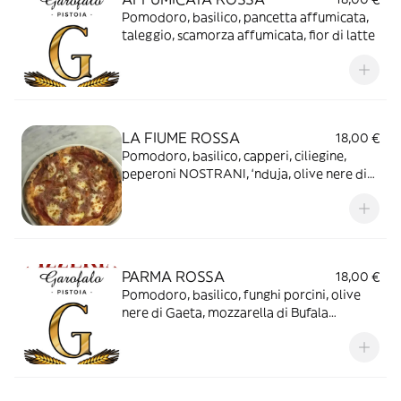
Pomodoro, basilico, pancetta affumicata,
taleggio, scamorza affumicata, fior di latte
LA FIUME ROSSA
18,00 €
Pomodoro, basilico, capperi, ciliegine,
peperoni NOSTRANI, ‘nduja, olive nere di
Gaeta, fior di latte
PARMA ROSSA
18,00 €
Pomodoro, basilico, funghi porcini, olive
nere di Gaeta, mozzarella di Bufala
Campana, a crudo prosciutto crudo di
Parma