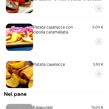
di Prezzemolo e Aglio
Patate caserecce con
6,00 €
cipolla caramellata
Patate caserecce
5,50 €
Nel pane
Kalaburger
15,00 €