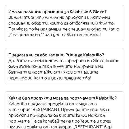
Има ли налични промоции за Kalabrillo в Glovo?
Винаги търсете намалени продукти и актуални
специални оферти, които са отбелязани в жълто.
Понякога може да намерите специални оферти като
„2 на цената на 1“ или доставка с отстъпка!
Предлага ли се абонамент Prime за Kalabrillo?
Да. Prime е абонаментната програма на Glovo, която
дава възможност да получите неограничени
безплатни доставки от някои от нашите
партньори, както и други предимства!
Какъв вид продукти мога да поръчам от Kalabrillo?
Kalabrillo предлага продукти от следната
категория: RESTAURANT. Прегледайте списъка с
продукти по-горе, за да видите какво може да
поръчате. Не се колебайте да проверите и други
налични обекти от категория „RESTAURANT“ в гр.