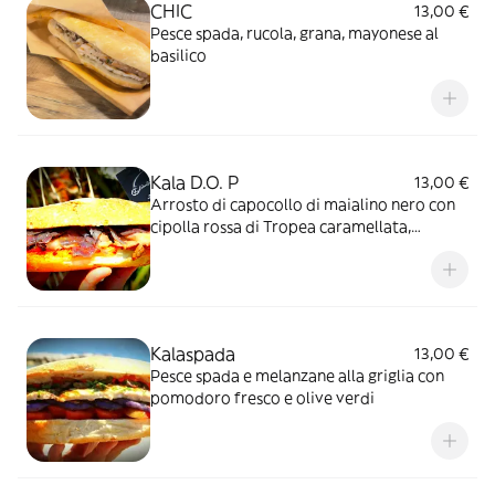
CHIC
13,00 €
Pesce spada, rucola, grana, mayonese al
basilico
Kala D.O. P
13,00 €
Arrosto di capocollo di maialino nero con
cipolla rossa di Tropea caramellata,
caciocavallo della sila e 'nduja di Spilinga
Kalaspada
13,00 €
Pesce spada e melanzane alla griglia con
pomodoro fresco e olive verdi