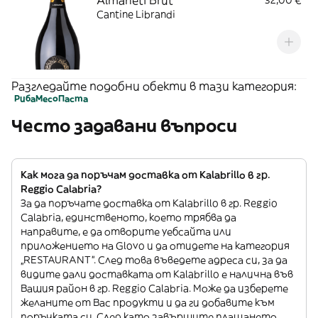
Cantine Librandi
Разгледайте подобни обекти в тази категория:
Риба
Месо
Паста
Често задавани въпроси
Как мога да поръчам доставка от Kalabrillo в гр.
Reggio Calabria?
За да поръчате доставка от Kalabrillo в гр. Reggio
Calabria, единственото, което трябва да
направите, е да отворите уебсайта или
приложението на Glovo и да отидете на категория
„RESTAURANT”. След това въведете адреса си, за да
видите дали доставката от Kalabrillo е налична във
Вашия район в гр. Reggio Calabria. Може да изберете
желаните от Вас продукти и да ги добавите към
поръчката си. След като завършите плащането,