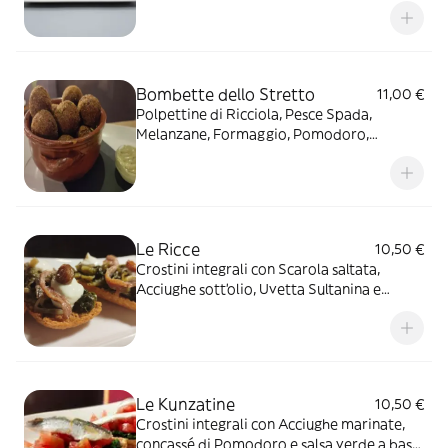
Bombette dello Stretto
11,00 €
Polpettine di Ricciola, Pesce Spada,
Melanzane, Formaggio, Pomodoro,
Finocchietto e scorzette di Bergamotto
servite con maionese al pesto di Basilico
Le Ricce
10,50 €
Crostini integrali con Scarola saltata,
Acciughe sott'olio, Uvetta Sultanina e
mousse di Formaggio
Le Kunzatine
10,50 €
Crostini integrali con Acciughe marinate,
concassé di Pomodoro e salsa verde a base