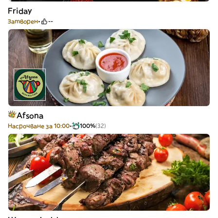
Friday
Затворен
--
Afsona
Насрочване за 10:00
100%
(32)