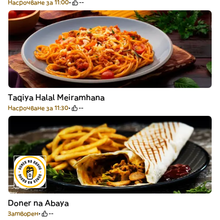
Насрочване за 11:00
--
Taqiya Halal Meiramhana
Насрочване за 11:30
--
Doner na Abaya
Затворен
--