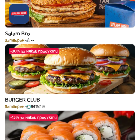
Salam Bro
Затворен
--
-30% за някои продукти
BURGER CLUB
Затворен
96%
(19)
-15% за някои продукти