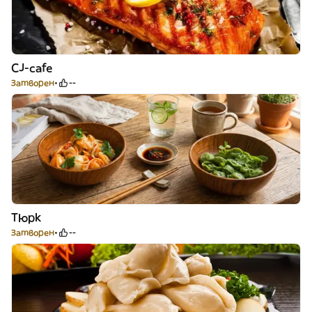
CJ-cafe
Затворен
--
Тюрк
Затворен
--