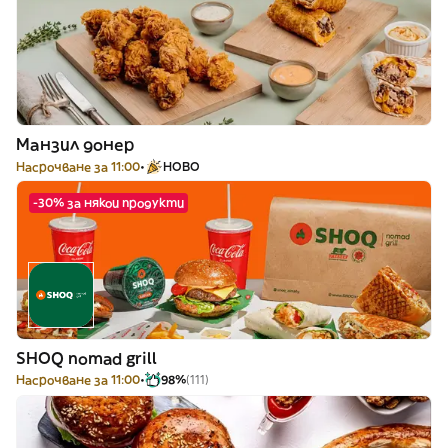
Манзил донер
Насрочване за 11:00
НОВО
-30% за някои продукти
SHOQ nomad grill
Насрочване за 11:00
98%
(111)