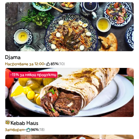
Djama
Насрочване за 12:00
85%
(10)
-15% за някои продукти
Kebab Haus
Затворен
96%
(18)