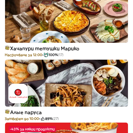
Хачапури тетушки Марико
Насрочване за 12:00
100%
(17)
Алые паруса
Затворен до 10:00
89%
(27)
-43% за някои продукти