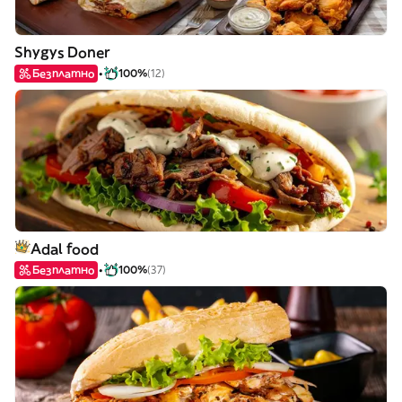
Shygys Doner
Безплатно
100%
(12)
Adal food
Безплатно
100%
(37)