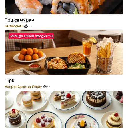
Три самурая
Затворен
--
-20% за някои продукти
Tipu
Насрочване за Утре
--