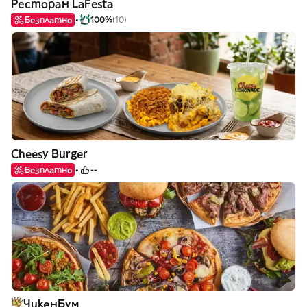
Ресторан LaFesta
Безплатно
100%
(10)
Cheesy Burger
Безплатно
--
ЧикенБум