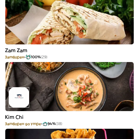
Zam Zam
Затворен
100%
(29)
Kim Chi
Затворен до утре
94%
(38)