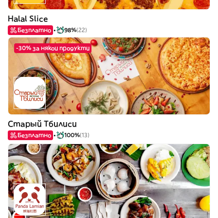
Halal Slice
Безплатно
98%
(22)
-30% за някои продукти
Старый Тбилиси
Безплатно
100%
(13)