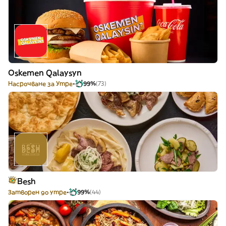
Oskemen Qalaysyn
Насрочване за Утре
99%
(73)
Besh
Затворен до утре
99%
(44)