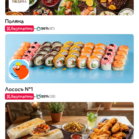
Поляна
Безплатно
96%
(81)
Лосось №1
Безплатно
99%
(38)