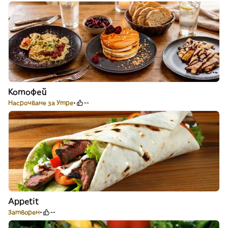
Котофей
Насрочване за Утре
--
Appetit
Затворен
--