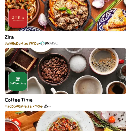
Zira
Затворен до утре
96%
(96)
Coffee Time
Насрочване за Утре
--