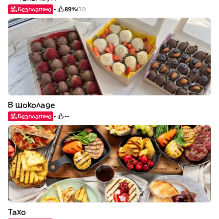
Безплатно
89%
(17)
В шоколаде
Безплатно
--
Тахо