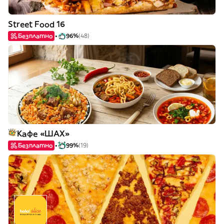
Street Food 16
Безплатно
96%
(48)
Кафе «ШАХ»
Безплатно
99%
(19)