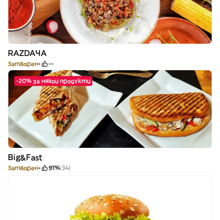
RAZDAЧА
Затворен
--
-20% за някои продукти
Big&Fast
Затворен
91%
(34)