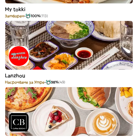
My tokki
Затворен
100%
(113)
Lanzhou
Насрочване за Утре
98%
(49)