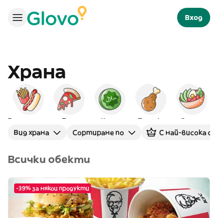
Вход
Храна
Бързо хранене
Пица
Халал
Пилешко
Салати
Вид храна
Сортиране по
С най-висока оц
Всички обекти
-39% за някои продукти