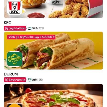
KFC
Безплатно
96%
(319)
-20% за поръчки над 6 500,00 ₸
DURUM
Безплатно
99%
(66)