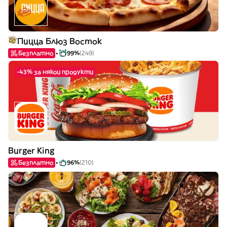
Пицца Блюз Восток
Безплатно
99%
(249)
-43% за някои продукти
Burger King
Безплатно
96%
(210)