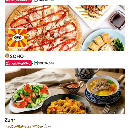
SOHO
Безплатно
100%
(44)
Zuhr
Насрочване за Утре
--