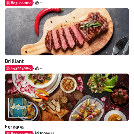
Безплатно
--
Brilliant
Безплатно
--
Fergana
Безплатно
100%
(26)