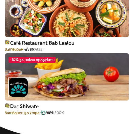
Café Restaurant Bab Laalou
Затворен
86%
(33)
-10% за някои продукти
Dar Shiwate
Затворен до утре
98%
(500+)