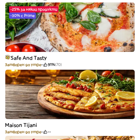
-25% за някои продукти
-30% с Prime
Safe And Tasty
Затворен до утре
91%
(70)
Maison Tijani
Затворен до утре
--