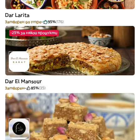
Dar Larita
Затворен до утре
95%
(176)
-25% за някои продукти
Dar El Mansour
Затворен
85%
(35)