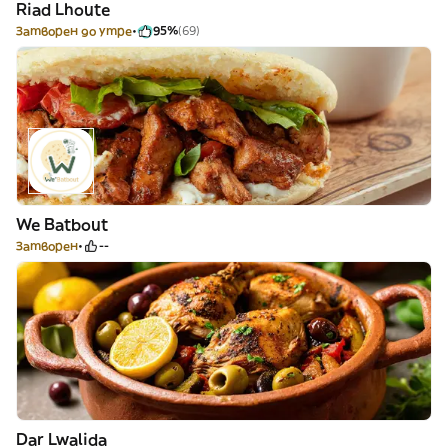
Riad Lhoute
Затворен до утре
95%
(69)
We Batbout
Затворен
--
Dar Lwalida