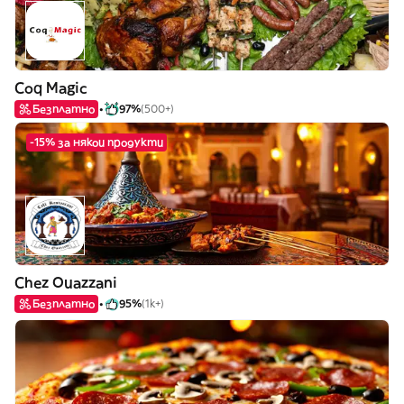
Coq Magic
Безплатно
97%
(500+)
-15% за някои продукти
Chez Ouazzani
Безплатно
95%
(1k+)