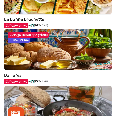
La Bonne Brochette
Безплатно
96%
(498)
-20% за някои продукти
-30% с Prime
Ba Fares
Безплатно
95%
(376)