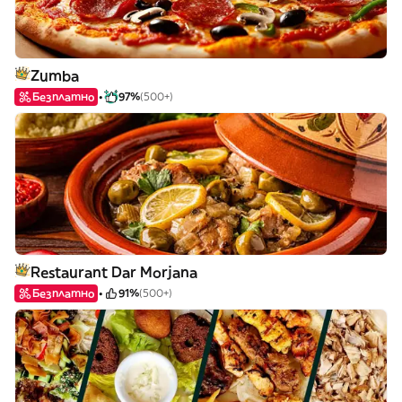
Zumba
Безплатно
97%
(500+)
Restaurant Dar Morjana
Безплатно
91%
(500+)