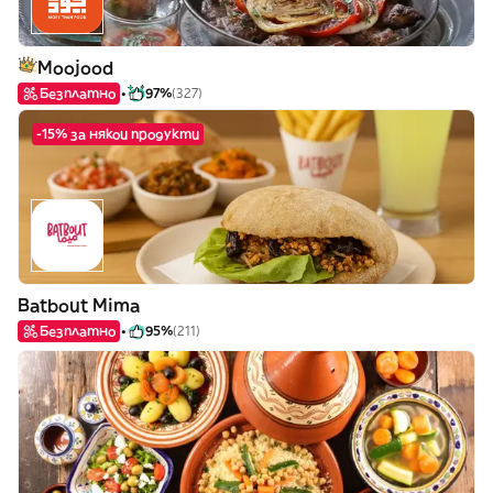
Moojood
Безплатно
97%
(327)
-15% за някои продукти
Batbout Mima
Безплатно
95%
(211)