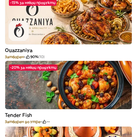
-15% за някои продукти
Ouazzaniya
Затворен
90%
(10)
-20% за някои продукти
Tender Fish
Затворен до утре
--