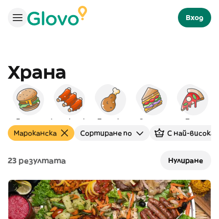
Вход
Храна
Бургери
Американска
Пилешко
Сандвич
Пица
Мароканска
Сортиране по
С най-висока 
23 резултата
Нулиране