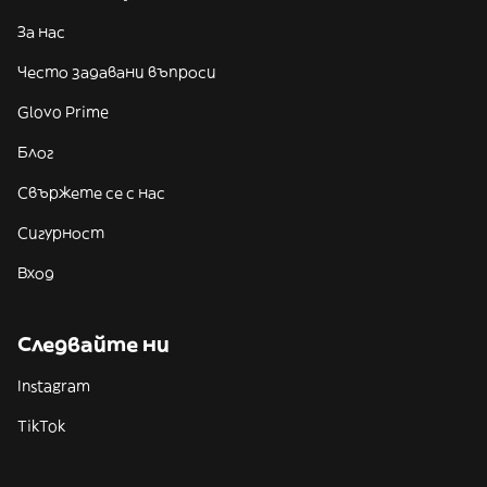
За нас
Често задавани въпроси
Glovo Prime
Блог
Свържете се с нас
Сигурност
Вход
Следвайте ни
Instagram
TikTok