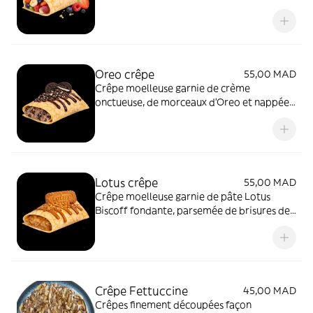
d’une sauce douce au choix. Un dessert frais,
coloré et gourmand.
Oreo crêpe
55,00 MAD
Crêpe moelleuse garnie de crème
onctueuse, de morceaux d’Oreo et nappée
de chocolat fondant. Un dessert ultra
gourmand et irrésistible
Lotus crêpe
55,00 MAD
Crêpe moelleuse garnie de pâte Lotus
Biscoff fondante, parsemée de brisures de
biscuits Lotus et légèrement nappée de
sauce caramélisée. Un dessert doux et
irrésistible
Crêpe Fettuccine
45,00 MAD
Crêpes finement découpées façon