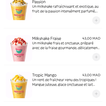
Passion
Un milkshake rafraîchissant et exotique, au
fruit de la passion intensément parfumé,
légèrement acidulé et parfaitement
équilibré, servi bien frais pour une
explosion de saveurs
Milkshake Fraise
43,00 MAD
Un milkshake frais et onctueux, préparé
avec de la fraise gourmande, délicatement
sucré et servi bien frappé pour une pause
pleine de fraîcheur.
Tropic Mango
43,00 MAD
Un vent de fraîcheur venu des tropiques !
Mangue juteuse, glace onctueuse et lait
doux pour un milkshake exotique, fruité et
rafraîchissant.