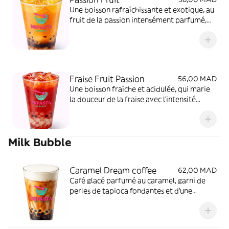
Une boisson rafraîchissante et exotique, au
fruit de la passion intensément parfumé,
légèrement acidulée et parfaitement
désaltérante.
Fraise Fruit Passion
56,00 MAD
Une boisson fraîche et acidulée, qui marie
la douceur de la fraise avec l’intensité
exotique du fruit de la passion, pour un
mélange fruité et rafraîchissant.
Milk Bubble
Caramel Dream coffee
62,00 MAD
Café glacé parfumé au caramel, garni de
perles de tapioca fondantes et d’une
mousse de lait onctueuse pour une texture
douce et gourmande.