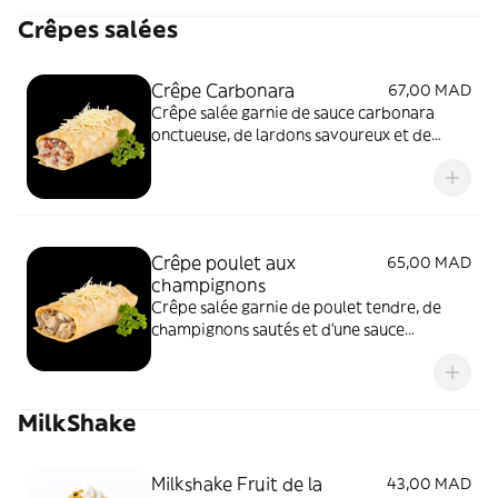
Crêpes salées
Crêpe Carbonara
67,00 MAD
Crêpe salée garnie de sauce carbonara
onctueuse, de lardons savoureux et de
fromage fondant, servie chaude pour un
maximum de gourmandise.Crêpe salée
garnie de sauce carbonara onctueuse, de
lardons savoureux et de fromage fondant,
servie chaude pour un maximum de
Crêpe poulet aux
65,00 MAD
gourmandise
champignons
Crêpe salée garnie de poulet tendre, de
champignons sautés et d’une sauce
crémeuse, délicatement gratinée au
fromage.
MilkShake
Milkshake Fruit de la
43,00 MAD