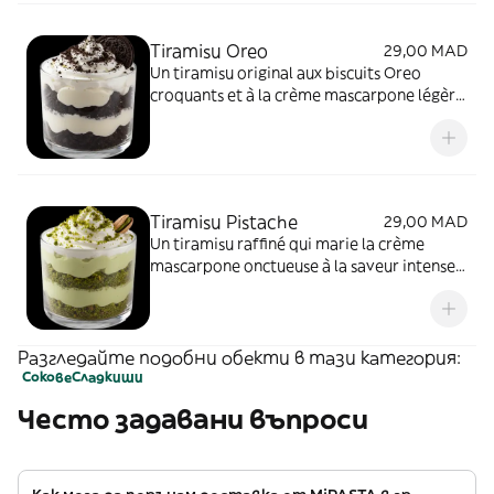
Tiramisu Oreo
29,00 MAD
Un tiramisu original aux biscuits Oreo
croquants et à la crème mascarpone légère.
L’association parfaite entre la douceur du
café et le goût unique du célèbre biscuit
chocolaté
Tiramisu Pistache
29,00 MAD
Un tiramisu raffiné qui marie la crème
mascarpone onctueuse à la saveur intense
et délicate de la pistache. Un dessert
gourmand et élégant pour les amateurs de
finesse
Разгледайте подобни обекти в тази категория:
Сокове
Сладкиши
Често задавани въпроси