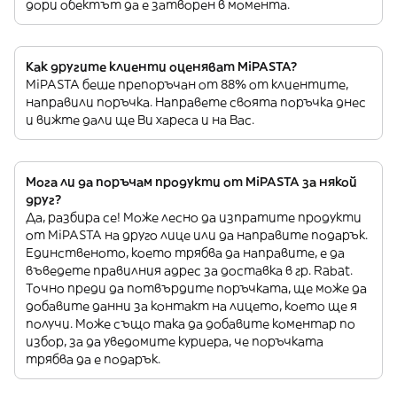
дори обектът да е затворен в момента.
Как другите клиенти оценяват MiPASTA?
MiPASTA беше препоръчан от 88% от клиентите,
направили поръчка. Направете своята поръчка днес
и вижте дали ще Ви хареса и на Вас.
Мога ли да поръчам продукти от MiPASTA за някой
друг?
Да, разбира се! Може лесно да изпратите продукти
от MiPASTA на друго лице или да направите подарък.
Единственото, което трябва да направите, е да
въведете правилния адрес за доставка в гр. Rabat.
Точно преди да потвърдите поръчката, ще може да
добавите данни за контакт на лицето, което ще я
получи. Може също така да добавите коментар по
избор, за да уведомите куриера, че поръчката
трябва да е подарък.