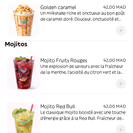
Golden caramel
42,00 MAD
Un milkshake riche et onctueux au bon goût
de caramel doré. Douceur, onctuosité et
une touche de gourmandise qui fond en
bouche.
Mojitos
Mojito Fruits Rouges
42,00 MAD
Une explosion de saveurs avec la fraîcheur
de la menthe, l’acidité du citron vert et la
douceur intense des fruits rouges. Un
cocktail fruité et rafraîchissant, parfait
pour l’été !
Mojito Red Bull
42,00 MAD
Le classique mojito boosté avec une touche
d’énergie grâce à la Red Bull. Fraîcheur de
la menthe, acidité du citron vert et punch
énergisant pour une soirée qui ne s’arrête