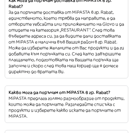
Как мога да поръчам доставка от MiPASTA в гр.
Rabat?
За да поръчате доставка от MiPASTA в гр. Rabat,
единственото, което трябва да направите, е да
отворите уебсайта или приложението на Glovo и да
отидете на категория „RESTAURANT”. След това
въведете адреса си, за да видите дали доставката
от MiPASTA е налична във Вашия район в гр. Rabat.
Може да изберете желаните от Вас продукти и да ги
добавите към поръчката си. След като завършите
плащането, подготовката на Вашата поръчка ще
започне и скоро след това наш куриер ще я донесе
директно до вратата Ви.
Какво мога да поръчам от MiPASTA в гр. Rabat?
MiPASTA предлага голямо разнообразие от продукти,
които може да поръчате. Разгледайте списъка с
продукти и изберете какво искате да поръчате от
MiPASTA.