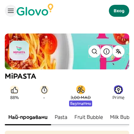
Вход
MiPASTA
-
88%
3,00 MAD
Prime
Безплатно
Най-продавани
Pasta
Fruit Bubble
Milk Bubbl