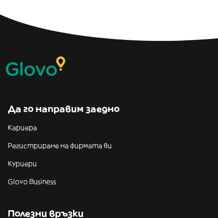
Да го направим заедно
Кариера
Регистриране на фирмата ви
Куриери
Glovo Business
Полезни връзки