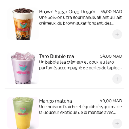
Brown Sugar Oreo Dream
55,00 MAD
Une boisson ultra gourmande, alliant du lait
crémeux, du brown sugar fondant, des
perles de tapioca moelleuses et des éclats
d’Oreo, pour un dessert à boire riche et
irrésistible.
Taro Bubble tea
54,00 MAD
Un bubble tea crémeux et doux, au taro
parfumé, accompagné de perles de tapioca
moelleuses pour une texture gourmande et
réconfortante.
Mango matcha
49,00 MAD
Une boisson fraîche et équilibrée, qui marie
la douceur exotique de la mangue avec
l’intensité délicate du matcha, pour un goût
à la fois fruité et raffin