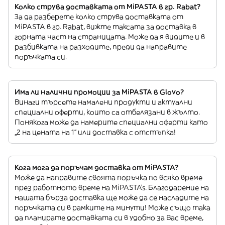
Колко струва доставката от MiPASTA в гр. Rabat?
За да разберете колко струва доставката от
MiPASTA в гр. Rabat, вижте таксата за доставка в
горната част на страницата. Може да я видите и в
разбивката на разходите, преди да направите
поръчката си.
Има ли налични промоции за MiPASTA в Glovo?
Винаги търсете намалени продукти и актуални
специални оферти, които са отбелязани в жълто.
Понякога може да намерите специални оферти като
„2 на цената на 1“ или доставка с отстъпка!
Кога мога да поръчам доставка от MiPASTA?
Може да направите своята поръчка по всяко време
през работното време на MiPASTA’s. Благодарение на
нашата бърза доставка ще може да се насладите на
поръчката си в рамките на минути! Може също така
да планирате доставката си в удобно за Вас време,