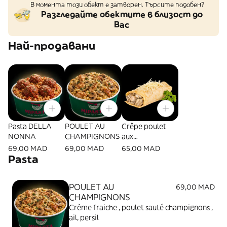
В момента този обект е затворен. Търсите подобен?
Разгледайте обектите в близост до
Вас
Най-продавани
Pasta DELLA
POULET AU
Crêpe poulet
NONNA
CHAMPIGNONS
aux
champignons
69,00 MAD
69,00 MAD
65,00 MAD
Pasta
POULET AU
69,00 MAD
CHAMPIGNONS
Crème fraiche , poulet sauté champignons ,
ail, persil