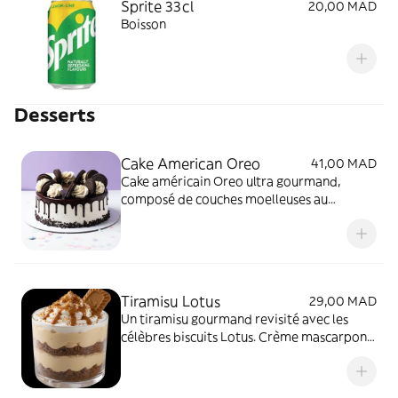
Sprite 33cl
20,00 MAD
Boisson
Desserts
Cake American Oreo
41,00 MAD
Cake américain Oreo ultra gourmand,
composé de couches moelleuses au
chocolat, garni d’une crème onctueuse à
l’Oreo et de morceaux croquants. Un
dessert riche, crémeux et irrésistible pour
les amateurs de chocolat et d’Oreo
Tiramisu Lotus
29,00 MAD
Un tiramisu gourmand revisité avec les
célèbres biscuits Lotus. Crème mascarpone
onctueuse, biscuits imbibés de café et une
touche caramélisée qui fait toute la
différence