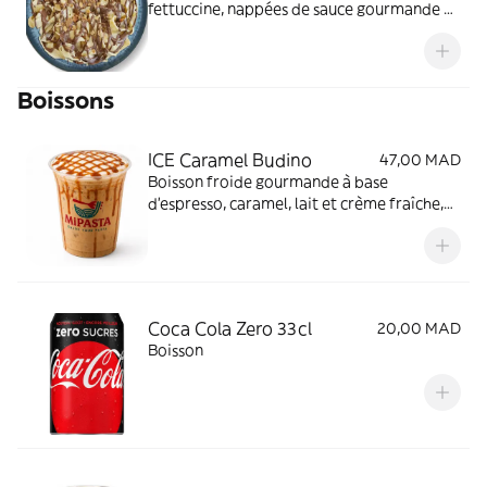
fettuccine, nappées de sauce gourmande au
choix et servies chaudes. Un dessert
original, fondant et ultra gourmand.
Boissons
ICE Caramel Budino
47,00 MAD
Boisson froide gourmande à base
d’espresso, caramel, lait et crème fraîche,
mixée avec de la glace et surmontée d’une
mousse légère au lait et d’un nappage
caramel.
Coca Cola Zero 33cl
20,00 MAD
Boisson