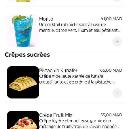
jamais !
Mojito
41,00 MAD
Un cocktail rafraîchissant à base de
menthe, citron vert, rhum et eau pétillante.
Parfait pour un goût d'été à chaque gorgée.
Crêpes sucrées
Pistachio Kunafeh
65,00 MAD
Crêpe moelleuse garnie de kunafa
croustillante et de crème à la pistache,
délicatement sucrée et parsemée d’éclats
de pistache. Un dessert fondant et
croquant aux saveurs orientales.
Crêpe Fruit Mix
55,00 MAD
Crêpe légère et moelleuse garnie d’un
mélange de fruits frais de saison, nappée