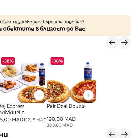
обект е затворен. Търсите подобен?
 обектите в близост до Вас
-38%
-38%
ej Express
Pair Deal Double
ndividuelle
190,00 MAD
75,00 MAD
122,15 MAD
309,80 MAD
ни