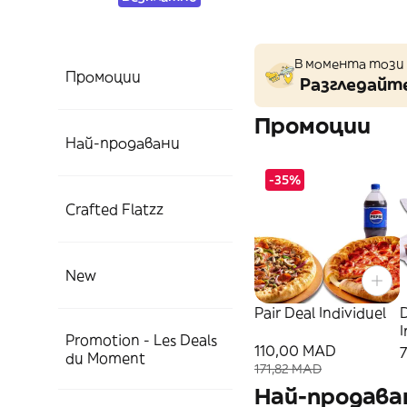
В момента този 
Промоции
Разгледайте
Промоции
Най-продавани
-35%
Crafted Flatzz
New
Pair Deal Individuel
D
I
Promotion - Les Deals
110,00 MAD
du Moment
171,82 MAD
Най-продава