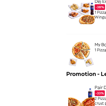
Dej E
-38%
1 Pizz
Wings 
My Bo
1 Pizz
Promotion - L
Pair D
-33%
2 Pizz
crust 