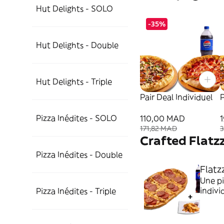
Hut Delights - SOLO
-35%
Hut Delights - Double
Hut Delights - Triple
Pair Deal Individuel
P
Pizza Inédites - SOLO
110,00 MAD
171,82 MAD
Crafted Flatz
Pizza Inédites - Double
Flatz
Une pi
indivi
Pizza Inédites - Triple