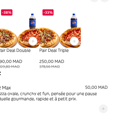
-38%
-33%
air Deal Double
Pair Deal Triple
190,00 MAD
250,00 MAD
309,80 MAD
378,56 MAD
z
z Max
50,00 MAD
zza ovale, crunchy et fun, pensée pour une pause
duelle gourmande, rapide et à petit prix.