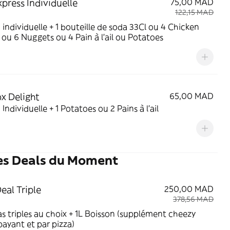
xpress Individuelle
75,00 MAD
122,15 MAD
a individuelle + 1 bouteille de soda 33Cl ou 4 Chicken
ou 6 Nuggets ou 4 Pain à l'ail ou Potatoes
x Delight
65,00 MAD
a Individuelle + 1 Potatoes ou 2 Pains à l'ail
es Deals du Moment
eal Triple
250,00 MAD
378,56 MAD
as triples au choix + 1L Boisson (supplément cheezy
payant et par pizza)