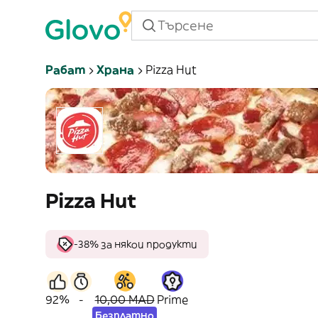
Рабат
Храна
Pizza Hut
Pizza Hut
-38% за някои продукти
92%
-
10,00 MAD
Prime
Безплатно