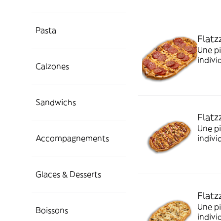
Pasta
Flatz
Une pi
indivi
Calzones
Sandwichs
Flatz
Une pi
indivi
Accompagnements
Glaces & Desserts
Flatz
Une pi
Boissons
indivi