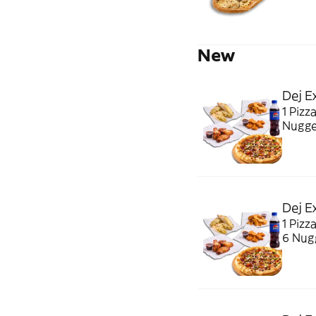
New
Dej E
1 Pizz
Nugget
Dej E
1 Pizz
6 Nugg