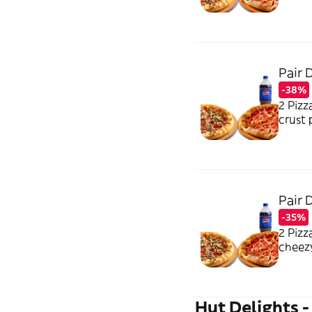
Pair 
-38%
2 Pizz
crust 
Pair 
-35%
2 Pizz
cheezy
Hut Delights 