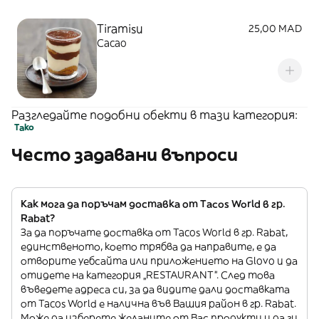
Tiramisu
25,00 MAD
Cacao
Разгледайте подобни обекти в тази категория:
Тако
Често задавани въпроси
Как мога да поръчам доставка от Tacos World в гр.
Rabat?
За да поръчате доставка от Tacos World в гр. Rabat,
единственото, което трябва да направите, е да
отворите уебсайта или приложението на Glovo и да
отидете на категория „RESTAURANT”. След това
въведете адреса си, за да видите дали доставката
от Tacos World е налична във Вашия район в гр. Rabat.
Може да изберете желаните от Вас продукти и да ги