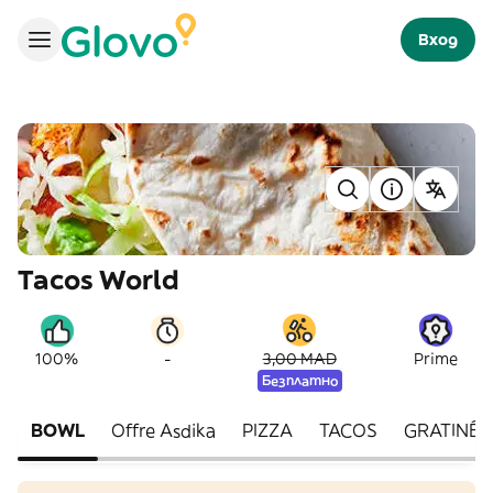
Вход
Tacos World
-
100%
3,00 MAD
Prime
Безплатно
BOWL
Offre Asdika
PIZZA
TACOS
GRATINÉ