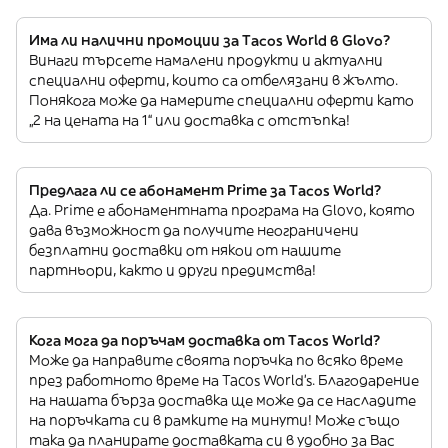
Има ли налични промоции за Tacos World в Glovo?
Винаги търсете намалени продукти и актуални
специални оферти, които са отбелязани в жълто.
Понякога може да намерите специални оферти като
„2 на цената на 1“ или доставка с отстъпка!
Предлага ли се абонамент Prime за Tacos World?
Да. Prime е абонаментната програма на Glovo, която
дава възможност да получите неограничени
безплатни доставки от някои от нашите
партньори, както и други предимства!
Кога мога да поръчам доставка от Tacos World?
Може да направите своята поръчка по всяко време
през работното време на Tacos World’s. Благодарение
на нашата бърза доставка ще може да се насладите
на поръчката си в рамките на минути! Може също
така да планирате доставката си в удобно за Вас