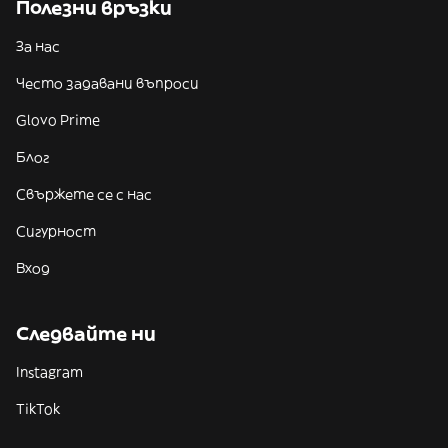
Полезни връзки
За нас
Често задавани въпроси
Glovo Prime
Блог
Свържете се с нас
Сигурност
Вход
Следвайте ни
Instagram
TikTok