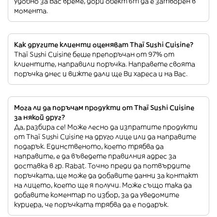
удобно за Вас време, дори обектът да е затворен в
момента.
Как другите клиенти оценяват Thaï Sushi Cuisine?
Thaï Sushi Cuisine беше препоръчан от 97% от
клиентите, направили поръчка. Направете своята
поръчка днес и вижте дали ще Ви хареса и на Вас.
Мога ли да поръчам продукти от Thaï Sushi Cuisine
за някой друг?
Да, разбира се! Може лесно да изпратите продукти
от Thaï Sushi Cuisine на друго лице или да направите
подарък. Единственото, което трябва да
направите, е да въведете правилния адрес за
доставка в гр. Rabat. Точно преди да потвърдите
поръчката, ще може да добавите данни за контакт
на лицето, което ще я получи. Може също така да
добавите коментар по избор, за да уведомите
куриера, че поръчката трябва да е подарък.