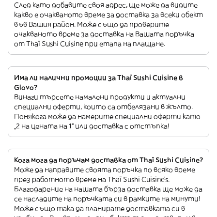
След като добавите своя адрес, ще може да видите
какво е очакваното време за доставка за всеки обект
във Вашия район. Може също да проверите
очакваното време за доставка на Вашата поръчка
от Thaï Sushi Cuisine при етапа на плащане.
Има ли налични промоции за Thaï Sushi Cuisine в
Glovo?
Винаги търсете намалени продукти и актуални
специални оферти, които са отбелязани в жълто.
Понякога може да намерите специални оферти като
„2 на цената на 1“ или доставка с отстъпка!
Кога мога да поръчам доставка от Thaï Sushi Cuisine?
Може да направите своята поръчка по всяко време
през работното време на Thaï Sushi Cuisine’s.
Благодарение на нашата бърза доставка ще може да
се насладите на поръчката си в рамките на минути!
Може също така да планирате доставката си в