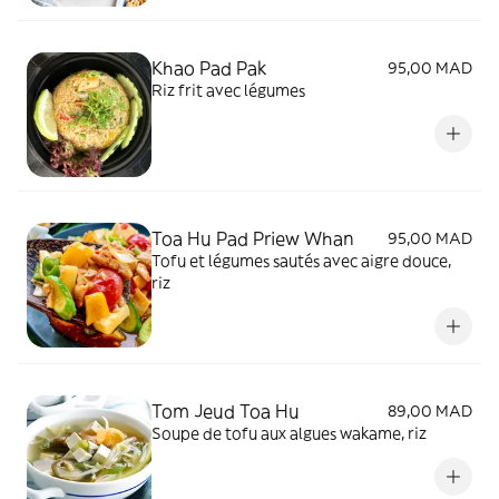
Khao Pad Pak
95,00 MAD
Riz frit avec légumes
Toa Hu Pad Priew Whan
95,00 MAD
Tofu et légumes sautés avec aigre douce,
riz
Tom Jeud Toa Hu
89,00 MAD
Soupe de tofu aux algues wakame, riz