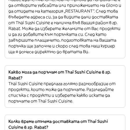
да отворите уебсайта или приложението на Glovo и
да отидете на категория „RESTAURANT”. След това
въведете адреса си, за да видите дали доставката
от Thaï Sushi Cuisine е налична във Вашия район в гр.
Rabat. Може да изберете желаните от Вас продукти
и да ги добавите към поръчката си. След като
завършите плащането, подготовката на Вашата
поръчка ще започне и скоро след това наш куриер
ще я донесе директно до вратата Ви.
Какво мога да поръчам от Thaï Sushi Cuisine в гр.
Rabat?
Thaï Sushi Cuisine предлага голямо разнообразие от
продукти, които може да поръчате. Разгледайте
списъка с продукти и изберете какво искате да
поръчате от Thaï Sushi Cuisine.
Колко време отнема доставката от Thaï Sushi
Cuisine в гр. Rabat?