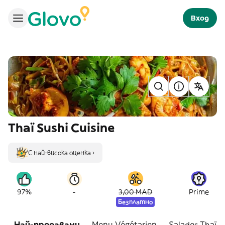
Вход
Thaï Sushi Cuisine
С най-висока оценка ›
-
97%
3,00 MAD
Prime
Безплатно
Най-продавани
Menu Végétarien
Salades Thaï