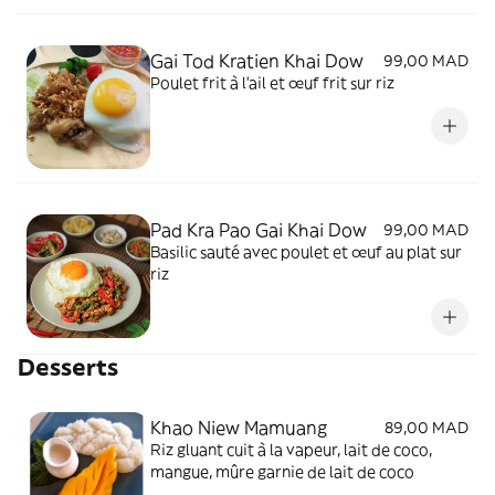
Gai Tod Kratien Khai Dow
99,00 MAD
Poulet frit à l’ail et œuf frit sur riz
Pad Kra Pao Gai Khai Dow
99,00 MAD
Basilic sauté avec poulet et œuf au plat sur
riz
Desserts
Khao Niew Mamuang
89,00 MAD
Riz gluant cuit à la vapeur, lait de coco,
mangue, mûre garnie de lait de coco