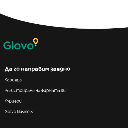
Да го направим заедно
Кариера
Регистриране на фирмата ви
Куриери
Glovo Business