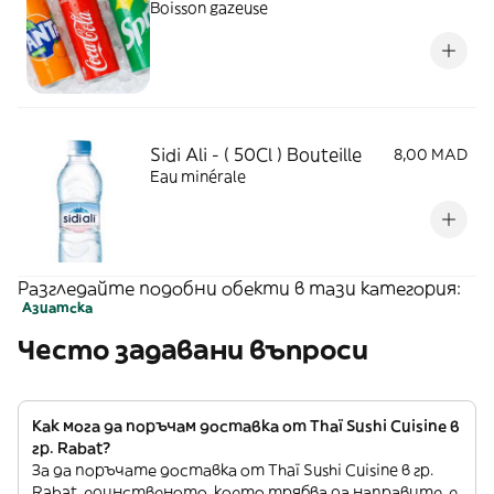
Boisson gazeuse
Sidi Ali - ( 50Cl ) Bouteille
8,00 MAD
Eau minérale
Разгледайте подобни обекти в тази категория:
Азиатска
Често задавани въпроси
Как мога да поръчам доставка от Thaï Sushi Cuisine в
гр. Rabat?
За да поръчате доставка от Thaï Sushi Cuisine в гр.
Rabat, единственото, което трябва да направите, е