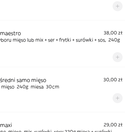
 maestro
38,00 zł
oru mięso lub mix + ser + frytki + surówki + sos, 240g
 średni samo mięso
30,00 zł
mięso 240g miesa 30cm
 maxi
29,00 zł
e mięso, mix, surówki, sosy 220g mięsa + surówki