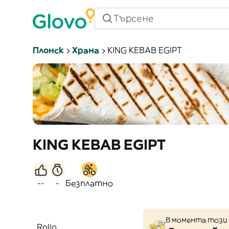
Плонск
Храна
KING KEBAB EGIPT
KING KEBAB EGIPT
--
-
Безплатно
В момента този 
Rollo