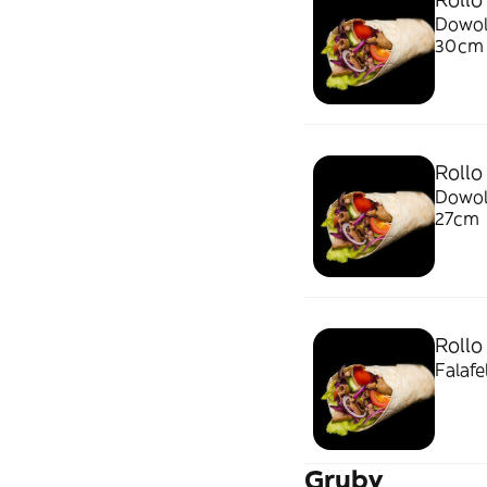
Dowoln
30cm
Rollo
Dowoln
27cm
Rollo
Falafe
Gruby