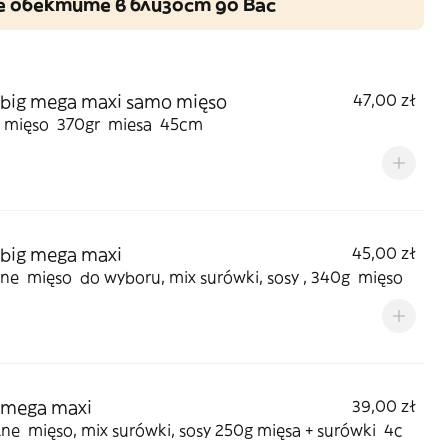
 обектите в близост до Вас
 big mega maxi samo mięso
47,00 zł
mięso 370gr miesa 45cm
 big mega maxi
45,00 zł
jne mięso do wyboru, mix surówki, sosy , 340g mięso
 mega maxi
39,00 zł
ne mięso, mix surówki, sosy 250g mięsa + surówki 4c