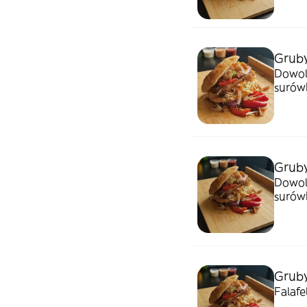
Gruby
Dowol
surów
Grub
Dowol
surów
Gruby
Falafe