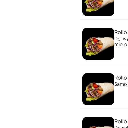
Rollo
Do wyb
mieso
Rollo
Samo 
Rollo
Dowoln