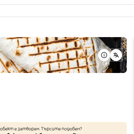
обект е затворен. Търсите подобен?