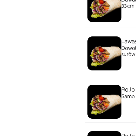
33cm
Lawa
Dowoln
surówk
Rollo
Samo 
Rollo