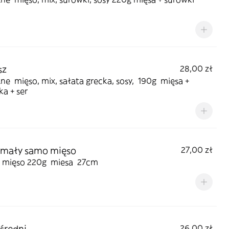
sz
28,00 zł
e mięso, mix, sałata grecka, sosy, 190g mięsa +
a + ser
 mały samo mięso
27,00 zł
mięso 220g miesa 27cm
 średni
26,00 zł