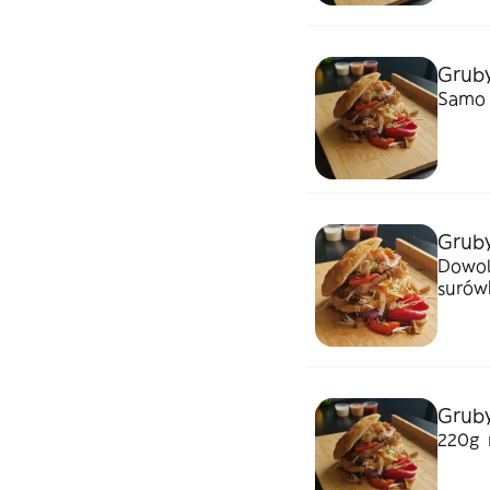
Gruby
Samo 
Grub
Dowol
surów
Grub
220g 