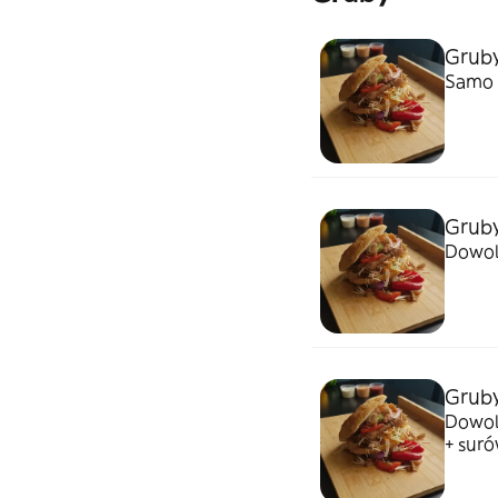
Grub
Samo 
Gruby
Dowol
Grub
Dowol
+ sur