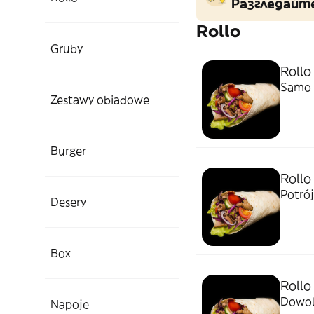
Разгледайте
Rollo
Gruby
Rollo
Samo 
Zestawy obiadowe
Burger
Rollo
Potró
Desery
Box
Rollo
Dowol
Napoje