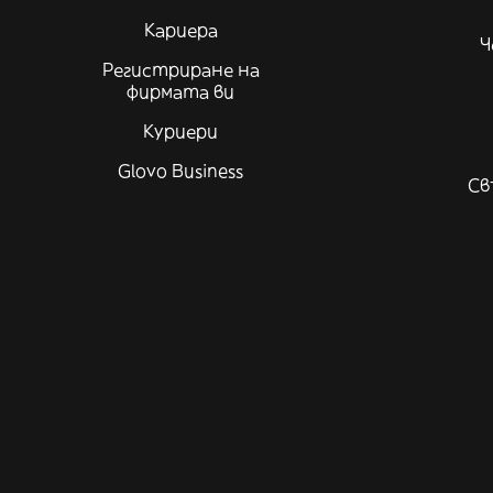
Кариера
Ч
Регистриране на
фирмата ви
Куриери
Glovo Business
Св