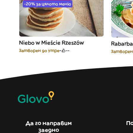
-20% за цялото меню
Niebo w Mieście Rzeszów
Rabarba
Затворен до утре
--
Затворен
Да го направим
По
заедно