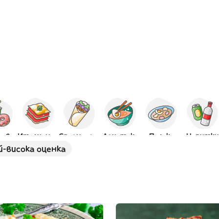
сове
Италианскa
Средноазиатска
Азиатска
Полска
Напитки
й-висока оценка