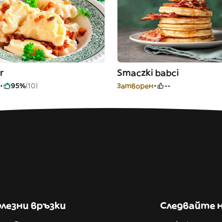
r
Smaczki babci
95%
(10)
Затворен
--
лезни връзки
Следвайте 