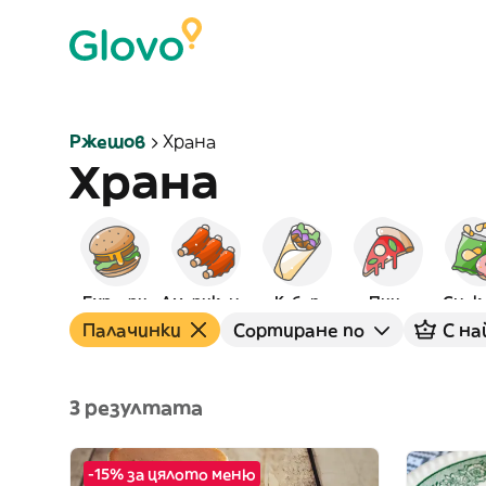
Ржешов
Храна
Храна
Бургери
Американска
Кебап
Пица
Снак
Палачинки
Сортиране по
С на
3 резултата
-15% за цялото меню