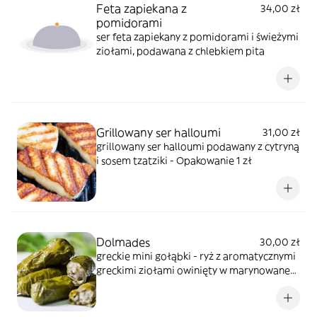
Feta zapiekana z
34,00 zł
pomidorami
ser feta zapiekany z pomidorami i świeżymi
ziołami, podawana z chlebkiem pita
Grillowany ser halloumi
31,00 zł
grillowany ser halloumi podawany z cytryną
i sosem tzatziki - Opakowanie 1 zł
Dolmades
30,00 zł
greckie mini gołąbki - ryż z aromatycznymi
greckimi ziołami owinięty w marynowane
liście winogron, podawane z cytryną i
sosem tzatziki - Opakowanie 1 zł