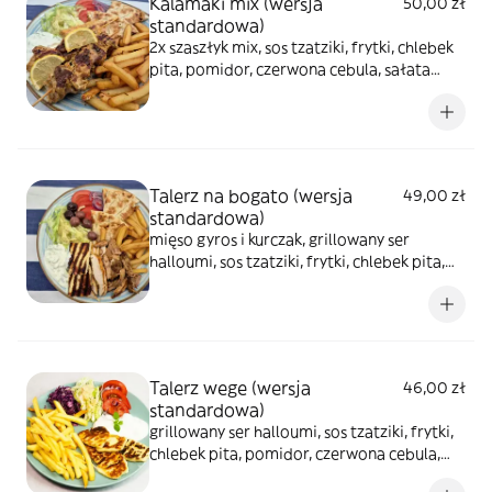
Kalamaki mix (wersja
50,00 zł
standardowa)
2x szaszłyk mix, sos tzatziki, frytki, chlebek
pita, pomidor, czerwona cebula, sałata
lodowa
Talerz na bogato (wersja
49,00 zł
standardowa)
mięso gyros i kurczak, grillowany ser
halloumi, sos tzatziki, frytki, chlebek pita,
oliwki kalamata, pomidor, czerwona cebula,
sałata lodowa
Talerz wege (wersja
46,00 zł
standardowa)
grillowany ser halloumi, sos tzatziki, frytki,
chlebek pita, pomidor, czerwona cebula,
sałata lodowa