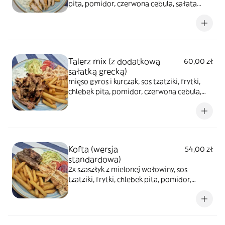
pita, pomidor, czerwona cebula, sałata
lodowa
Talerz mix (z dodatkową
60,00 zł
sałatką grecką)
mięso gyros i kurczak, sos tzatziki, frytki,
chlebek pita, pomidor, czerwona cebula,
sałata lodowa
Kofta (wersja
54,00 zł
standardowa)
2x szaszłyk z mielonej wołowiny, sos
tzatziki, frytki, chlebek pita, pomidor,
czerwona cebula, sałata lodowa