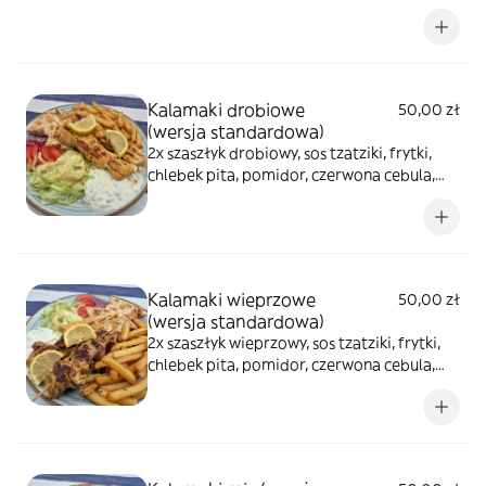
nadziewany greckim serem feta, sos
tzatziki, zapiekane ziemniaczki, pomidor,
czerwona cebula
Kalamaki drobiowe
50,00 zł
(wersja standardowa)
2x szaszłyk drobiowy, sos tzatziki, frytki,
chlebek pita, pomidor, czerwona cebula,
sałata lodowa
Kalamaki wieprzowe
50,00 zł
(wersja standardowa)
2x szaszłyk wieprzowy, sos tzatziki, frytki,
chlebek pita, pomidor, czerwona cebula,
sałata lodowa