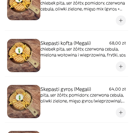
chlebek pita, ser żółty, pomidory, czerwona
cebula, oliwki zielone, mięso mix (gyros +
kurczak), tirokafteri (pasta z sera feta z
papryką),sałata lodowa, dressing
musztardowo-miodowy, frytki, sos
Skepasti kofta (Megali)
68,00 zł
chlebek pita, ser żółty, czerwona cebula,
mielona wołowina i wieprzowina, frytki, sos
Skepasti gyros (Megali)
64,00 zł
pita, ser żółty, pomidory, czerwona cebula,
oliwki zielone, mięso gyros (wieprzowina),
frytki, sos