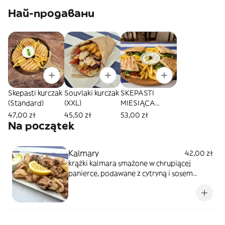
Най-продавани
Skepasti kurczak
Souvlaki kurczak
SKEPASTI
(Standard)
(XXL)
MIESIĄCA
(Standard)
47,00 zł
45,50 zł
53,00 zł
Na początek
Kalmary
42,00 zł
krążki kalmara smażone w chrupiącej
panierce, podawane z cytryną i sosem
tzatziki - Opakowanie 1 zł