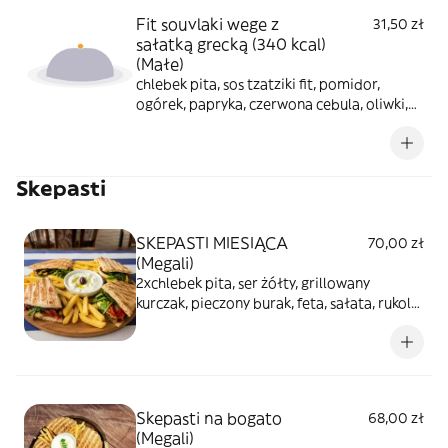
Fit souvlaki wege z
31,50 zł
sałatką grecką (340 kcal)
(Małe)
chlebek pita, sos tzatziki fit, pomidor,
ogórek, papryka, czerwona cebula, oliwki,
feta, dressing fit
Skepasti
SKEPASTI MIESIĄCA
70,00 zł
(Megali)
2xchlebek pita, ser żółty, grillowany
kurczak, pieczony burak, feta, sałata, rukola,
krembalsamiczny, podawane z frytkami i
sosem tzatziki
Skepasti na bogato
68,00 zł
(Megali)