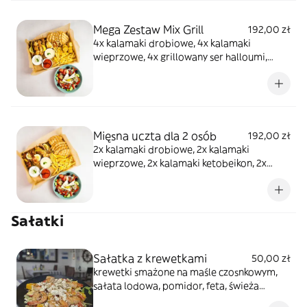
ziołowa
Mega Zestaw Mix Grill
192,00 zł
4x kalamaki drobiowe, 4x kalamaki
wieprzowe, 4x grillowany ser halloumi,
grillowana grecka kiełbasa, duża sałatka
grecka, 2x grillowany chlebek pita, frytki,
sos tzatziki, sos musztardowy, pikantna
salsa pomidorowo-ziołowa
Mięsna uczta dla 2 osób
192,00 zł
2x kalamaki drobiowe, 2x kalamaki
wieprzowe, 2x kalamaki ketobeikon, 2x
kofta, frytki, sałatka grecka, 2x chlebek pita,
sos tzatziki, pikantna salsa pomidorowo-
ziołowa, sos musztardowy
Sałatki
Sałatka z krewetkami
50,00 zł
krewetki smażone na maśle czosnkowym,
sałata lodowa, pomidor, feta, świeża
pomarańcza, prażony słonecznik,