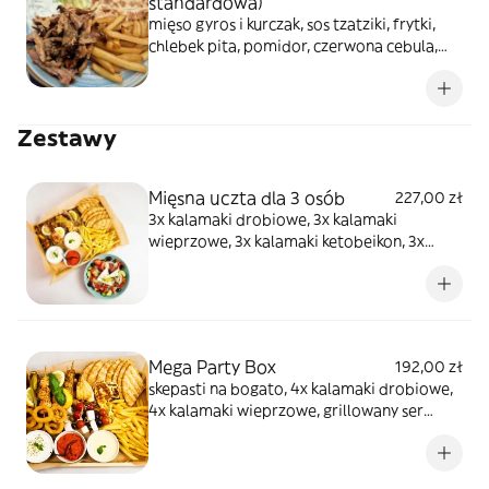
standardowa)
mięso gyros i kurczak, sos tzatziki, frytki,
chlebek pita, pomidor, czerwona cebula,
sałata lodowa
Zestawy
Mięsna uczta dla 3 osób
227,00 zł
3x kalamaki drobiowe, 3x kalamaki
wieprzowe, 3x kalamaki ketobeikon, 3x
kofta, frytki, sałatka grecka, 3x chlebek pita,
sos tzatziki, pikantna salsa pomidorowo-
ziołowa, sos musztardowy
Mega Party Box
192,00 zł
skepasti na bogato, 4x kalamaki drobiowe,
4x kalamaki wieprzowe, grillowany ser
halloumi, 4x dolmades, krążki cebulowe, 2x
grillowany chlebek pita, sos tzatziki, sos
musztardowy, pikantna salsa pomidorowo-