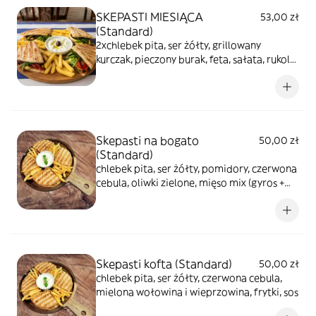
SKEPASTI MIESIĄCA
53,00 zł
(Standard)
2xchlebek pita, ser żółty, grillowany
kurczak, pieczony burak, feta, sałata, rukola,
krembalsamiczny, podawane z frytkami i
sosem tzatziki
Skepasti na bogato
50,00 zł
(Standard)
chlebek pita, ser żółty, pomidory, czerwona
cebula, oliwki zielone, mięso mix (gyros +
kurczak), tirokafteri (pasta z sera feta z
papryką),sałata lodowa, dressing
musztardowo-miodowy, frytki, sos
Skepasti kofta (Standard)
50,00 zł
chlebek pita, ser żółty, czerwona cebula,
mielona wołowina i wieprzowina, frytki, sos