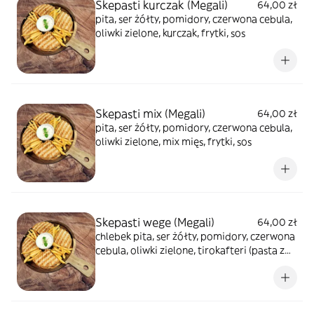
Skepasti kurczak (Megali)
64,00 zł
pita, ser żółty, pomidory, czerwona cebula,
oliwki zielone, kurczak, frytki, sos
Skepasti mix (Megali)
64,00 zł
pita, ser żółty, pomidory, czerwona cebula,
oliwki zielone, mix mięs, frytki, sos
Skepasti wege (Megali)
64,00 zł
chlebek pita, ser żółty, pomidory, czerwona
cebula, oliwki zielone, tirokafteri (pasta z
sera feta z papryką), sałata lodowa,
dressing musztardowo-miodowy, sos, frytki