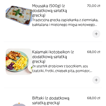
Mousaka (500g) (z
70,00 zł
dodatkową sałatką
grecką)
Tradycyjna grecka zapiekanka z ziemniaka,
bakłażana i mielonego mięsa wołowego
pod beszamelem, pełna smaków i
aromatów śródziemnomorskich ziół i
przypraw
Kalamaki kotobeikon (z
68,00 zł
dodatkową sałatką
grecką)
2x szszłyk drobiowy z boczkiem, sos
tzatziki, frytki, chlebek pita, pomidor,
czerwona cebula, sałata lodowa
Bifteki (z dodatkową
68,00 zł
sałatką grecką)