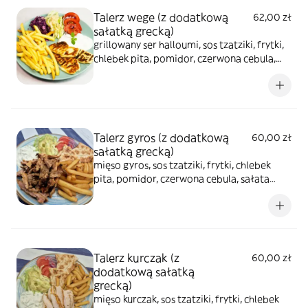
Talerz wege (z dodatkową
62,00 zł
sałatką grecką)
grillowany ser halloumi, sos tzatziki, frytki,
chlebek pita, pomidor, czerwona cebula,
sałata lodowa
Talerz gyros (z dodatkową
60,00 zł
sałatką grecką)
mięso gyros, sos tzatziki, frytki, chlebek
pita, pomidor, czerwona cebula, sałata
lodowa
Talerz kurczak (z
60,00 zł
dodatkową sałatką
grecką)
mięso kurczak, sos tzatziki, frytki, chlebek