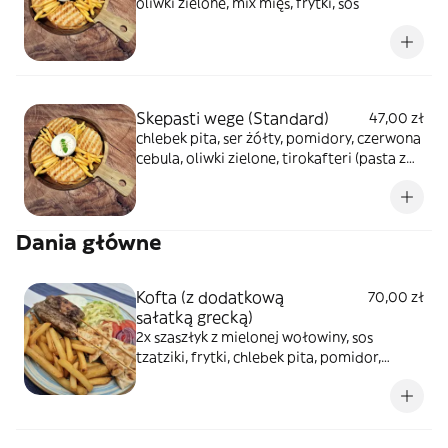
oliwki zielone, mix mięs, frytki, sos
Skepasti wege (Standard)
47,00 zł
chlebek pita, ser żółty, pomidory, czerwona
cebula, oliwki zielone, tirokafteri (pasta z
sera feta z papryką), sałata lodowa,
dressing musztardowo-miodowy, sos, frytki
Dania główne
Kofta (z dodatkową
70,00 zł
sałatką grecką)
2x szaszłyk z mielonej wołowiny, sos
tzatziki, frytki, chlebek pita, pomidor,
czerwona cebula, sałata lodowa