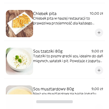
Chlebek pita
10,00 zł
Chlebek pita w naszej restauracji to
prawdziwa przyjemność dla każdego
miłośnika greckiej kuchni. Delikatny, lekko
puszysty, idealnie wypieczony chlebek,
który doskonale towarzyszy naszym
potrawom. Perfekcyjnie nadaje się do
zanurzenia w aromatycznych salsach,
Sos tzatziki 80g
9,00 zł
dipach czy jako dodatek do mięs i sałatek.
Tzatziki to pyszny grecki sos, idealny do dań
Ciepły, świeżo upieczony pita to
mięsnych, sałatek i pit. Powstaje z jogurtu
nieodłączny element greckich smaków,
greckiego, świeżych ogórków, czosnku i ziół,
który wprowadzi Cię w klimat
oferując orzeźwiający smak, który
śródziemnomorskiej uczty!
doskonale uzupełnia każdą potrawę.
Spróbuj naszego tzatziki i poczuj smak
Grecji!
Sos musztardowy 80g
9,00 zł
Nasz sos musztardowy na bazie jogurtu
greckiego to wyjątkowe połączenie
kremowej konsystencji i wyrazistego smaku.
Idealny jako dodatek do mięs, sałatek czy