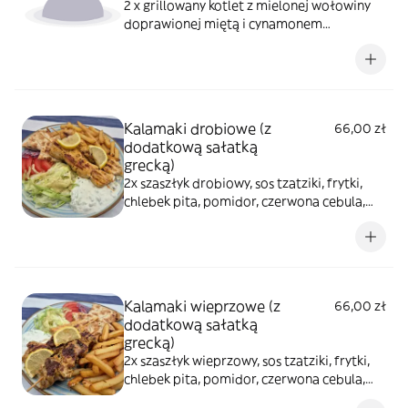
2 x grillowany kotlet z mielonej wołowiny
doprawionej miętą i cynamonem
nadziewany greckim serem feta, sos
tzatziki, zapiekane ziemniaczki, pomidor,
czerwona cebula
Kalamaki drobiowe (z
66,00 zł
dodatkową sałatką
grecką)
2x szaszłyk drobiowy, sos tzatziki, frytki,
chlebek pita, pomidor, czerwona cebula,
sałata lodowa
Kalamaki wieprzowe (z
66,00 zł
dodatkową sałatką
grecką)
2x szaszłyk wieprzowy, sos tzatziki, frytki,
chlebek pita, pomidor, czerwona cebula,
sałata lodowa