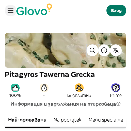
Вход
Pitagyros Tawerna Grecka
-
100%
Безплатно
Prime
Информация и задължения на търговеца
Най-продавани
Na początek
Menu specjalne