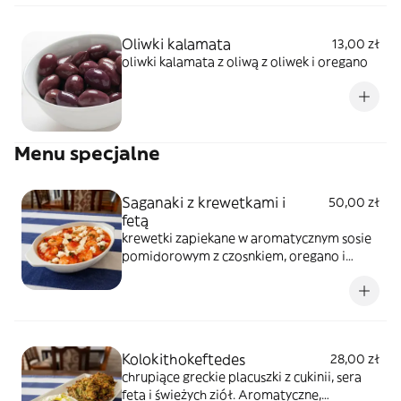
Oliwki kalamata
13,00 zł
oliwki kalamata z oliwą z oliwek i oregano
Menu specjalne
Saganaki z krewetkami i
50,00 zł
fetą
krewetki zapiekane w aromatycznym sosie
pomidorowym z czosnkiem, oregano i
cebulą,zapiekane z serem feta. Klasyczne
greckie danie pełne smaku i
śródziemnomorskiegocharakteru.
Podawane z chlebkiem pita.
Kolokithokeftedes
28,00 zł
chrupiące greckie placuszki z cukinii, sera
feta i świeżych ziół. Aromatyczne,