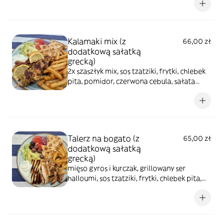
Kalamaki mix (z
66,00 zł
dodatkową sałatką
grecką)
2x szaszłyk mix, sos tzatziki, frytki, chlebek
pita, pomidor, czerwona cebula, sałata
lodowa
Talerz na bogato (z
65,00 zł
dodatkową sałatką
grecką)
mięso gyros i kurczak, grillowany ser
halloumi, sos tzatziki, frytki, chlebek pita,
oliwki kalamata, pomidor, czerwona cebula,
sałata lodowa