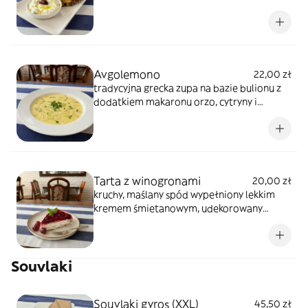
delikatnew środku, Podawane z sosem
tzatziki
Avgolemono
22,00 zł
tradycyjna grecka zupa na bazie bulionu z
dodatkiem makaronu orzo, cytryny i
jajka.Delikatna i lekko kwaśna – idealna na
przystawkę.
Tarta z winogronami
20,00 zł
kruchy, maślany spód wypełniony lekkim
kremem śmietanowym, udekorowany
soczystymiwinogronami i delikatną
galaretką. Lekki i orzeźwiający deser.
Souvlaki
Souvlaki gyros (XXL)
45,50 zł