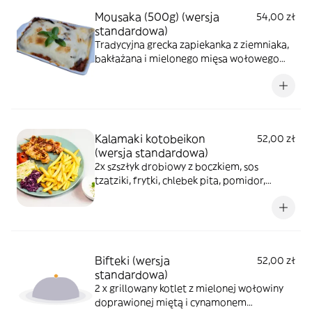
Mousaka (500g) (wersja
54,00 zł
standardowa)
Tradycyjna grecka zapiekanka z ziemniaka,
bakłażana i mielonego mięsa wołowego
pod beszamelem, pełna smaków i
aromatów śródziemnomorskich ziół i
przypraw
Kalamaki kotobeikon
52,00 zł
(wersja standardowa)
2x szszłyk drobiowy z boczkiem, sos
tzatziki, frytki, chlebek pita, pomidor,
czerwona cebula, sałata lodowa
Bifteki (wersja
52,00 zł
standardowa)
2 x grillowany kotlet z mielonej wołowiny
doprawionej miętą i cynamonem