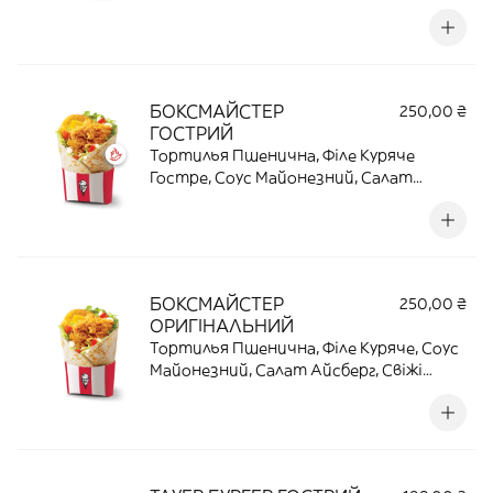
"Беконовий", Томати Свіжі, Салат
Айсберг. Грандер - бургер, гідний
овацій. | 281 Г | 31,4 Г ПРОТЕЇНУ | 669,4
ККАЛ
БОКСМАЙСТЕР
250,00 ₴
ГОСТРИЙ
Тортилья Пшенична, Філе Куряче
Гостре, Соус Майонезний, Салат
Айсберг, Свіжі Томати, Сир Плавлений,
Картопляний Хешбраун. Курка з
пікантним характером, як і ти | 210 Г |
26,6 Г ПРОТЕЇНУ | 720,4 ККАЛ
БОКСМАЙСТЕР
250,00 ₴
ОРИГІНАЛЬНИЙ
Тортилья Пшенична, Філе Куряче, Соус
Майонезний, Салат Айсберг, Свіжі
Томати, Сир Плавлений, Картопляний
Хешбраун. Оригінальний флагман у світі
соковитості | 212 Г | 29,5 Г ПРОТЕЇНУ |
736,8 ККАЛ