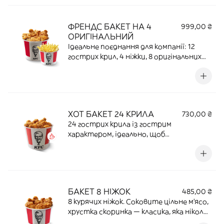
ФРЕНДС БАКЕТ НА 4
999,00 ₴
ОРИГІНАЛЬНИЙ
Ідеальне поєднання для компанії: 12
гострих крил, 4 ніжки, 8 оригінальних
стріпсів та бакет картоплі фрі | 1148 Г |
155,7 Г ПРОТЕЇНУ | 3037 ККАЛ
ХОТ БАКЕТ 24 КРИЛА
730,00 ₴
24 гострих крила із гострим
характером, ідеально, щоб
поділитися… Або залишити все собі |
600 Г | 121,8 Г ПРОТЕЇНУ | 1713 ККАЛ
БАКЕТ 8 НIЖОК
485,00 ₴
8 курячих ніжок. Соковите цільне м’ясо,
хрустка скоринка — класика, яка ніколи
не підводить | 672 Г | 116,928 Г ПРОТЕЇНУ