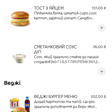
ТОСТ З ЯЙЦЕМ
101,00 ₴
Пухкенька булка, шматок сиру, соус
кетчуп, гарячий омлет. Сендвіч
створений для ідеального початку
твого дня!
СМЕТАНКОВИЙ СОУС
36,00 ₴
ДІП
Соус, який ідеально смакує до наших
сніданків |40 Г | 0,5 Г ПРОТЕЇНУ |101,2
ККАЛ.
Веджі
ВЕДЖІ БУРГЕР МЕНЮ
302,00 ₴
Додай картоплю та напій. Це дуо
ідеальне доповнення до будь-якої
страви.