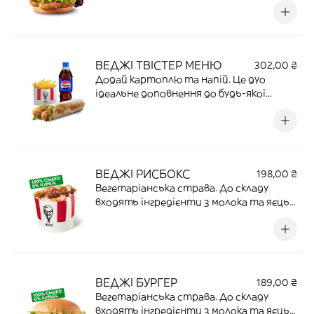
ВЕДЖІ ТВІСТЕР МЕНЮ
302,00 ₴
Додай картоплю та напій. Це дуо
ідеальне доповнення до будь-якої
страви.
ВЕДЖІ РИСБОКС
198,00 ₴
Вегетаріанська страва. До складу
входять інгредієнти з молока та яєць.
Запашний рис з овочами й
апетитними веджі-стріпсами —
ситно та поживно для будь-кого | 190 Г
| 10,4 Г ПРОТЕЇНУ | 433,5 ККАЛ
ВЕДЖІ БУРГЕР
189,00 ₴
Вегетаріанська страва. До складу
входять інгредієнти з молока та яєць.