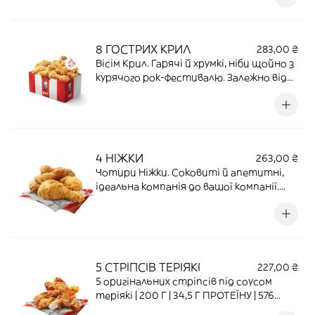
809 ККАЛ
8 ГОСТРИХ КРИЛ
283,00 ₴
Вісім Крил. Гарячі й хрумкі, ніби щойно з
курячого рок-фестивалю. Залежно від
кількості позицій пакування може
змінюватися чи об’єднуватися | 200 Г |
40,6 Г ПРОТЕЇНУ | 571 ККАЛ
4 НІЖКИ
263,00 ₴
Чотири Ніжки. Соковиті й апетитні,
ідеальна компанія до вашої компанії.
Залежно від кількості позицій
пакування може змінюватися чи
об’єднуватися | 336 Г | 58,46 Г ПРОТЕЇНУ |
815 ККАЛ
5 СТРІПСІВ ТЕРІЯКІ
227,00 ₴
5 оригінальних стріпсів під соусом
теріякі | 200 Г | 34,5 Г ПРОТЕЇНУ | 576
ККАЛ