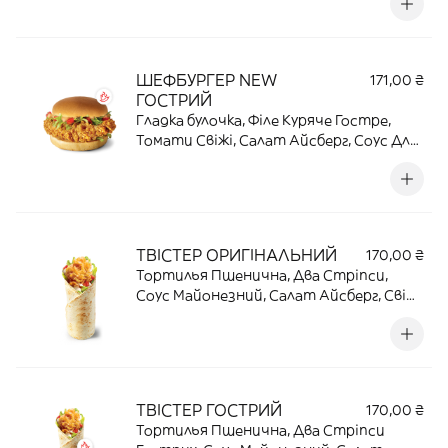
доповнень — бо все вже ідеально | 182 Г |
24,2 Г ПРОТЕЇНУ | 453,7 ККАЛ
ШЕФБУРГЕР NEW
171,00 ₴
ГОСТРИЙ
Гладка булочка, Філе Куряче Гостре,
Томати Свiжi, Салат Айсберг, Соус Для
Бургерів. Гострий рецепт
оригінального смаку | 180 Г | 21,3 Г
ПРОТЕЇНУ | 437,3 ККАЛ
ТВІСТЕР ОРИГІНАЛЬНИЙ
170,00 ₴
Тортилья Пшенична, Два Стріпси,
Соус Майонезний, Салат Айсберг, Свіжі
Томати. Завернули у тортилью
найсмачніше, можемо завернути
декілька і з собою | 18 Г | 22,5 Г ПРОТЕЇНУ |
512 ККАЛ
ТВІСТЕР ГОСТРИЙ
170,00 ₴
Тортилья Пшенична, Два Стріпси