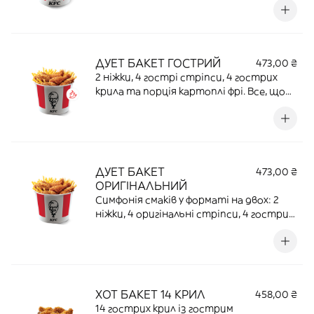
| 1630,9 ККАЛ
ДУЕТ БАКЕТ ГОСТРИЙ
473,00 ₴
2 ніжки, 4 гострі стріпси, 4 гострих
крила та порція картоплі фрі. Все, що
потрібно для палкого тандему | 512 Г |
78,1 Г ПРОТЕЇНУ | 1415,8 ККАЛ
ДУЕТ БАКЕТ
473,00 ₴
ОРИГІНАЛЬНИЙ
Симфонія смаків у форматі на двох: 2
ніжки, 4 оригінальні стріпси, 4 гострих
крила та порція картоплі фрі | 524 Г |
80,9 Г ПРОТЕЇНУ | 1478,1 ККАЛ
ХОТ БАКЕТ 14 КРИЛ
458,00 ₴
14 гострих крил із гострим