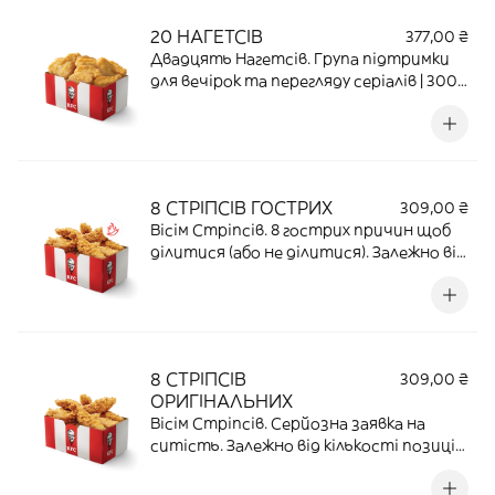
20 НАГЕТСІВ
377,00 ₴
Двадцять Нагетсів. Група підтримки
для вечірок та перегляду серіалів | 300
Г | 34,4 Г ПРОТЕЇНУ | 1351,6 ККАЛ
8 СТРІПСІВ ГОСТРИХ
309,00 ₴
Вісім Стріпсів. 8 гострих причин щоб
ділитися (або не ділитися). Залежно від
кількості позицій пакування може
змінюватися чи об’єднуватися | 248 Г |
47,36 Г ПРОТЕЇНУ | 680,76 ККАЛ
8 СТРІПСІВ
309,00 ₴
ОРИГІНАЛЬНИХ
Вісім Стріпсів. Серйозна заявка на
ситість. Залежно від кількості позицій
пакування може змінюватися чи
об’єднуватися | 272 Г | 53,04 Г ПРОТЕЇНУ |