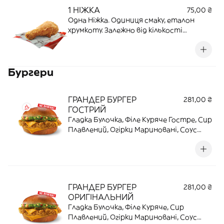
1 НІЖКА
75,00 ₴
Одна Ніжка. Одиниця смаку, еталон
хрумкоту. Залежно від кількості
позицій пакування може змінюватися
чи об’єднуватися | 84 Г | 14,616 Г
ПРОТЕЇНУ | 203 ККАЛ
Бургери
ГРАНДЕР БУРГЕР
281,00 ₴
ГОСТРИЙ
Гладка Булочка, Філе Куряче Гостре, Сир
Плавлений, Огірки Мариновані, Соус
"Беконовий", Томати Свіжі, Салат
Айсберг. Грандер, в якому вогонь у
кожному шарі | 277 Г | 28,5 Г ПРОТЕЇНУ |
653 ККАЛ
ГРАНДЕР БУРГЕР
281,00 ₴
ОРИГІНАЛЬНИЙ
Гладка Булочка, Філе Куряче, Сир
Плавлений, Огірки Мариновані, Соус