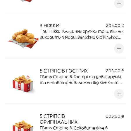
3 НІЖКИ
205,00 ₴
Три Ніжки. Класичне хрумке тріо, яке не
виходить з моди. Залежно від кількості
позицій пакування може змінюватися
чи об’єднуватися | 252 Г | 43,84 Г
ПРОТЕЇНУ | 611 ККАЛ
5 СТРІПСІВ ГОСТРИХ
203,00 ₴
П'ять Стріпсів. Гострі та довгі, хрумкі
та неповторні. Залежно від кількості
позицій пакування може змінюватися
чи об’єднуватися | 155 Г | 29,605 Г
ПРОТЕЇНУ | 425,475 ККАЛ
5 СТРІПСІВ
203,00 ₴
ОРИГІНАЛЬНИХ
П'ять Стріпсів. Соковите філе в