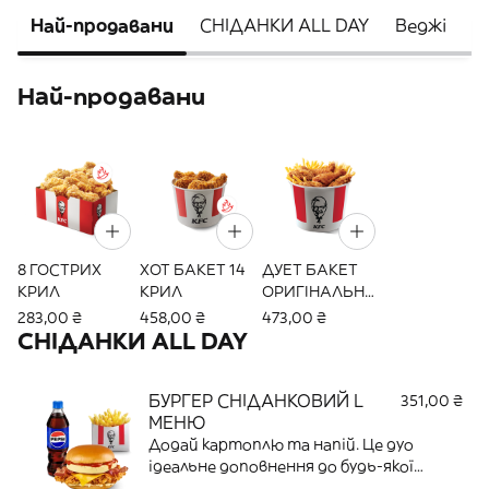
Най-продавани
СНІДАНКИ ALL DAY
Веджі
Л
Най-продавани
8 ГОСТРИХ
ХОТ БАКЕТ 14
ДУЕТ БАКЕТ
КРИЛ
КРИЛ
ОРИГІНАЛЬНИ
Й
283,00 ₴
458,00 ₴
473,00 ₴
СНІДАНКИ ALL DAY
БУРГЕР СНІДАНКОВИЙ L
351,00 ₴
МЕНЮ
Додай картоплю та напій. Це дуо
ідеальне доповнення до будь-якої
страви.