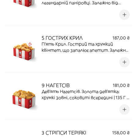
легендарній паніровці. Залежно від
кількості позицій пакування може
змінюватися чи об’єднуватися | 170 Г |
33,15 Г ПРОТЕЇНУ | 506,09 ККАЛ
5 ГОСТРИХ КРИЛ
187,00 ₴
П'ять Крил. Гострий та хрумкий
квінтет, що запалює апетит. Залежно
від кількості позицій пакування може
змінюватися чи об’єднуватися | 125 Г |
25,37 Г ПРОТЕЇНУ | 356 ККАЛ
9 НАГЕТСІВ
181,00 ₴
Дев'ять Нагетсів. Золота дев’ятка:
хрумкі зовні, соковиті всередині | 135 Г |
15,5 Г ПРОТЕЇНУ | 608,7 ККАЛ
3 СТРІПСИ ТЕРІЯКІ
158,00 ₴