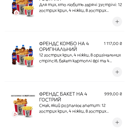
Для тих, хто любить гарячі зустрічі: 12
гострих крил, 4 ніжки, 8 гострих
стріпсів, бакет картоплі фрі та 4
пляшки газованих напоїв.
ФРЕНДС КОМБО НА 4
1 117,00 ₴
ОРИГІНАЛЬНИЙ
12 гострих крил, 4 ніжки, 8 оригінальних
стріпсів, бакет картоплі фрі та 4
пляшки газованих напоїв. Те, що треба,
коли всі зголодніли.
ФРЕНДС БАКЕТ НА 4
999,00 ₴
ГОСТРИЙ
Смак, який розпалює апетит: 12
гострих крил, 4 ніжки, 8 гострих
стріпсів та бакет картоплі фрі | 1124 Г |
176,5 Г ПРОТЕЇНУ | 3115,2 ККАЛ