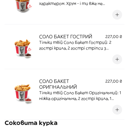
характером. Хрум - і ти вже не
зупинишся | 350 Г | 71,05 Г ПРОТЕЇНУ |
999,25 ККАЛ
СОЛО БАКЕТ ГОСТРИЙ
227,00 ₴
Тільки твій Соло Бакет Гострий: 2
гострі крила, 2 гострi стріпси з
картоплею Фрі та соусом на вибiр | 172
Г | 24,4 Г ПРОТЕЇНУ | 506,4 ККАЛ
СОЛО БАКЕТ
227,00 ₴
ОРИГІНАЛЬНИЙ
Тільки твій Соло Бакет Оригiнальний: 1
нiжка оригiнальна, 2 гострі крила, 1
стрiпс огригiнальний, картопля Фрі та
улюблений соус | 228 Г | 33,8 Г ПРОТЕЇНУ |
639,1 ККАЛ
Соковита курка