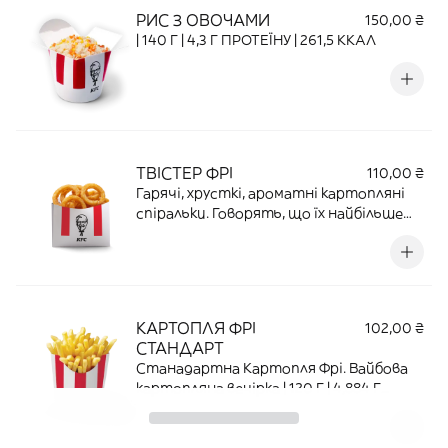
РИС З ОВОЧАМИ
150,00 ₴
| 140 Г | 4,3 Г ПРОТЕЇНУ | 261,5 ККАЛ
ТВІСТЕР ФРІ
110,00 ₴
Гарячі, хрусткі, ароматні картопляні
спіральки. Говорять, що їх найбільше
бажання - купатися у соусі |86 Г | 3,2 Г
ПРОТЕЇНУ |302,5 ККАЛ.
КАРТОПЛЯ ФРІ
102,00 ₴
СТАНДАРТ
Станадартна Картопля Фрі. Вайбова
картопляна вечірка | 120 Г | 4,884 Г
ПРОТЕЇНУ | 404,6 ККАЛ