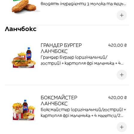
входять інгредієнти з молока та яєць.
Легка спокуса для гурманів. Хрумкі,
соковиті веджи-стріпсі — ідеальний
перекус для тих, хто цінує смак і
Ланчбокс
користь | 70 Г | 10,08 Г ПРОТЕЇНУ | 215,18
ККАЛ
ГРАНДЕР БУРГЕР
420,00 ₴
ЛАНЧБОКС
Грандер Бургер (оригінальний/
гострий) + картопля фрі маленька + 4
нагетси/2 стріпси (оригінальні/
гострі)+ соус на вибір + напій 0,5л або
бутилка 0,5 на вибір
БОКСМАЙСТЕР
420,00 ₴
ЛАНЧБОКС
Боксмайстер (оригінальний/гострий) +
картопля фрі маленька + 4 нагетси/2
стріпси (оригінальні/гострі)+ соус на
вибір + напій 0,5л або бутилка 0,5 на
вибір