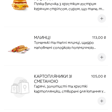
Пухка булочка з хрустким гострим
курячим стріпсом, сиром, що тане, та
гарячим омлетом. Твій теплий і
смачний старт дня — у будь-який час
|169 Г | 17,5 Г ПРОТЕЇНУ |411,1ККАЛ.
МЛИНЦІ
113,00 ₴
Тоненькі та теплі млинці, щедро
наповнені солодкою полуничною
начинкою. Ми хакнули систему, щоб ця
фруктова насолода була доступна тобі
24/7. Бо ідеальний час для сніданку —
тоді, коли ти сам цього захотів |155 Г |
5,43 Г ПРОТЕЇНУ |212,35 ККАЛ.
КАРТОПЛЯНИКИ ЗІ
105,00 ₴
СМЕТАНОЮ
Гарячі, золотисті та хрусткі
картопляники, створені для купання у
ніжному соусі. Забудь про дедлайни на
ранкове меню — цей топовий перекус
грає за твоїм розкладом весь день |120
Г | 3,2 Г ПРОТЕЇНУ |396,5 ККАЛ.