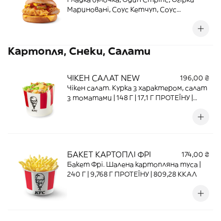
Маринованi, Соус Кетчуп, Соус
Гiрчичний, Сир Плавлений. Ідеальний
формат для швидкої радості | 124 Г | 15,2
Г ПРОТЕЇНУ | 319,5 ККАЛ
Картопля, Снеки, Салати
ЧІКЕН САЛАТ NEW
196,00 ₴
Чікен салат. Курка з характером, салат
з томатами | 148 Г | 17,1 Г ПРОТЕЇНУ |
259,8 ККАЛ
БАКЕТ КАРТОПЛІ ФРІ
174,00 ₴
Бакет Фрі. Шалена картопляна туса |
240 Г | 9,768 Г ПРОТЕЇНУ | 809,28 ККАЛ