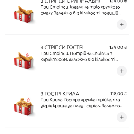
3 СТРІПСИ ОРИГІНАЛЬНІ
124,00 ₴
Три Стріпси. Ідеальне тріо хрумкого
смаку. Залежно від кількості позицій
пакування може змінюватися чи
об’єднуватися | 102 Г | 19,89 Г ПРОТЕЇНУ |
303 ККАЛ
3 СТРІПСИ ГОСТРІ
124,00 ₴
Три Стріпси. Потрійна спокуса з
характером. Залежно від кількості
позицій пакування може змінюватися
чи об’єднуватися | 93 Г | 17,76 Г ПРОТЕЇНУ
| 255 ККАЛ
3 ГОСТРІ КРИЛА
118,00 ₴
Три Крила. Гостра хрумка трійка, яка
зігріє краще за плед і серіал. Залежно
від кількості позицій пакування може
змінюватися чи об’єднуватися | 75 Г |
15,22 Г ПРОТЕЇНУ | 214,125 ККАЛ