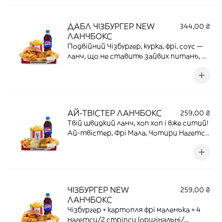
ДАБЛ ЧІЗБУРГЕР NEW
344,00 ₴
ЛАНЧБОКС
Подвійний Чізбургер, курка, фрі, соус —
ланч, що не ставить зайвих питань, на
відміну від твого шефа. Дабл Чізбургер,
Фрі Мала, Чотири Нагетси / Два
Стріпси, Соус, Напій
АЙ-ТВІСТЕР ЛАНЧБОКС
259,00 ₴
Твій швидкий ланч, хоп хоп і вже ситий!
Ай-твістер, Фрі Мала, Чотири Нагетси
/ Два Стріпси, Соус, Напій.
ЧІЗБУРГЕР NEW
259,00 ₴
ЛАНЧБОКС
Чізбургер + картопля фрі маленька + 4
нагетси/2 стріпси (оригінальні/