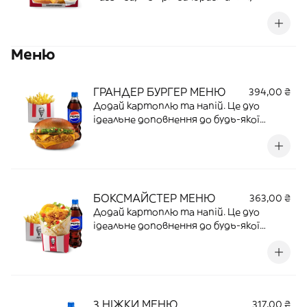
гострі) + соус на вибір + напій 0,5л на
вибір
Меню
ГРАНДЕР БУРГЕР МЕНЮ
394,00 ₴
Додай картоплю та напій. Це дуо
ідеальне доповнення до будь-якої
страви.
БОКСМАЙСТЕР МЕНЮ
363,00 ₴
Додай картоплю та напій. Це дуо
ідеальне доповнення до будь-якої
страви.
3 НІЖКИ МЕНЮ
317,00 ₴