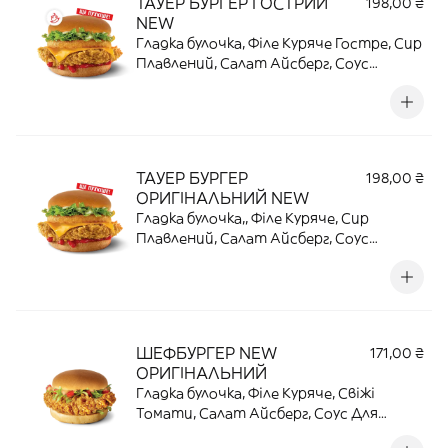
ТАУЕР БУРГЕР ГОСТРИЙ
198,00 ₴
NEW
Гладка булочка, Філе Куряче Гостре, Сир
Плавлений, Салат Айсберг, Соус
Кетчуп, Майонезний Соус,
Картопляний Хешбраун. Вежа смаку з
ще вищим градусом | 221 Г | 24,8 Г
ПРОТЕЇНУ | 600 ККАЛ
ТАУЕР БУРГЕР
198,00 ₴
ОРИГІНАЛЬНИЙ NEW
Гладка булочка,, Філе Куряче, Сир
Плавлений, Салат Айсберг, Соус
Кетчуп, Соус Майонезний,
Картопляний Хешбраун. Вежа смаку, де
хешбраун на даху | 224 Г | 27,8 Г ПРОТЕЇНУ
| 616,4 ККАЛ
ШЕФБУРГЕР NEW
171,00 ₴
ОРИГІНАЛЬНИЙ
Гладка булочка, Філе Куряче, Свіжі
Томати, Салат Айсберг, Соус Для
Бургерiв. Смак, який не потребує