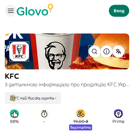
Вход
KFC
З детальною інформацією про продукцію KFC Україна можна ознайомитись на сайті kfc.ua у розділах «Інгрідієнти», «Алергени» та «Харчова цінність». Підтверджуючи замовлення, ви погоджуєтесь з загальними умовами користування.
С най-висока оценка ›
-
98%
19,00 ₴
Prime
Безплатно