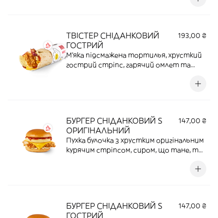
неперевершене для нічних |210 Г | 20,9 Г
ПРОТЕЇНУ |562,5 ККАЛ.
ТВІСТЕР СНІДАНКОВИЙ
193,00 ₴
ГОСТРИЙ
М'яка підсмажена тортилья, хрусткий
гострий стріпс, гарячий омлет та
бекон. Це поєднання ідеальне для ранніх
сніданків, прекрасне для обідніх і
неперевершене для нічних |209 Г | 20,2 Г
ПРОТЕЇНУ |544,2 ККАЛ.
БУРГЕР СНІДАНКОВИЙ S
147,00 ₴
ОРИГІНАЛЬНИЙ
Пухка булочка з хрустким оригінальним
курячим стріпсом, сиром, що тане, та
гарячим омлетом. Твій теплий і
смачний старт дня — у будь-який час
|170 Г |18,2 Г ПРОТЕЇНУ |428,7 ККАЛ.
БУРГЕР СНІДАНКОВИЙ S
147,00 ₴
ГОСТРИЙ