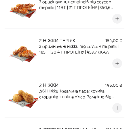
3 оригінальних стріпсів під соусом
теріякі | 119 Г | 21 Г ПРОТЕЇНУ | 350,6
ККАЛ
2 НІЖКИ ТЕРІЯКІ
154,00 ₴
2 оригінальні ніжки під соусом теріякі |
185 Г | 30,4 Г ПРОТЕЇНУ | 453,7 ККАЛ
2 НІЖКИ
146,00 ₴
Дві Ніжки. Ідеальна пара: хрумка
скоринка + ніжне м’ясо. Залежно від
кількості позицій пакування може
змінюватися чи об’єднуватися | 168 Г |
29,23 Г ПРОТЕЇНУ | 407 ККАЛ