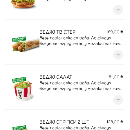
Гладка булочка, свіжий салат,
мариновані огірки та два золотисті
веджі-стріпсі з ніжним соусом | 156 Г |
14,6 Г ПРОТЕЇНУ | 418,1 ККАЛ
ВЕДЖІ ТВІСТЕР
189,00 ₴
Вегетаріанська страва. До складу
входять інгредієнти з молока та яєць.
Свіжий салат айсберг, хрумкі огірочки,
два веджі-стріпси та соус у тортильї |
177 Г | 16,3 Г ПРОТЕЇНУ | 488,9 ККАЛ
ВЕДЖІ САЛАТ
181,00 ₴
Вегетаріанська страва. До складу
входять інгредієнти з молока та яєць.
Свіжий мікс салату й томатів з
ароматними шматочками веджі-
стріпсів під соусом | 122 Г | 5,9 Г
ПРОТЕЇНУ | 122,1 ККАЛ
ВЕДЖІ СТРІПСИ 2 ШТ
128,00 ₴
Вегетаріанська страва. До складу