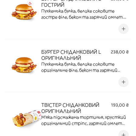
ГОСТРИЙ
Пухкенька булка, велике соковите
гостре філе, бекон та гарячий омлет.
Максимальна порція задоволення, яка
зовсім не дивиться на годинник |229 Г |
27,7 Г ПРОТЕЇНУ |572 ККАЛ.
БУРГЕР СНІДАНКОВИЙ L
238,00 ₴
ОРИГІНАЛЬНИЙ
Пухкенька булка, велике соковите
оригінальне філе, бекон та гарячий
омлет. Максимальна порція
задоволення, яка зовсім не дивиться на
годинник |231 Г |30,7 Г ПРОТЕЇНУ |588,5
ККАЛ.
ТВІСТЕР СНІДАНКОВИЙ
193,00 ₴
ОРИГІНАЛЬНИЙ
М'яка підсмажена тортилья, хрусткий
оригінальний стріпс, гарячий омлет
та бекон. Це поєднання ідеальне для
ранніх сніданків, прекрасне для обідніх і