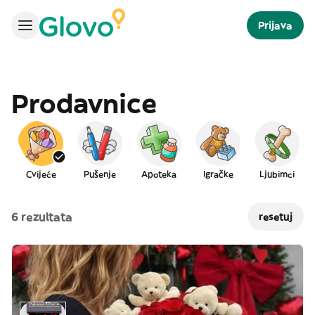
Prijava
Prodavnice
Cvijeće
Pušenje
Apoteka
Igračke
Ljubimci
6 rezultata
resetuj