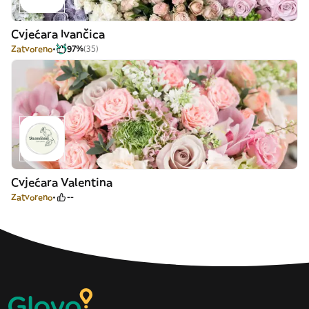
Cvjećara Ivančica
Zatvoreno
97%
(35)
Cvjećara Valentina
Zatvoreno
--