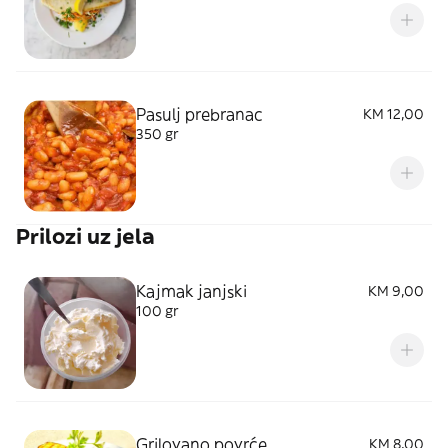
Pasulj prebranac
KM 12,00
350 gr
Prilozi uz jela
Kajmak janjski
KM 9,00
100 gr
Grilovano povrće
KM 8,00