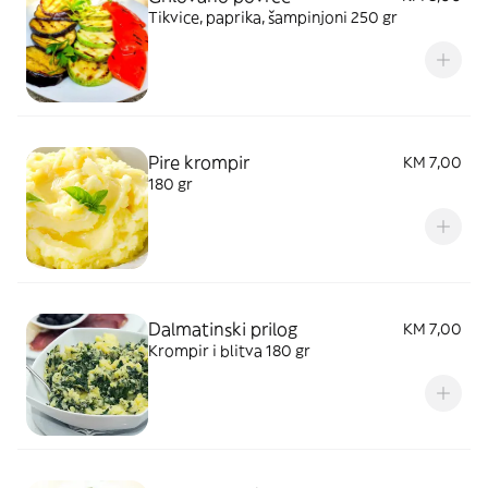
Tikvice, paprika, šampinjoni 250 gr
Pire krompir
KM 7,00
180 gr
Dalmatinski prilog
KM 7,00
Krompir i blitva 180 gr