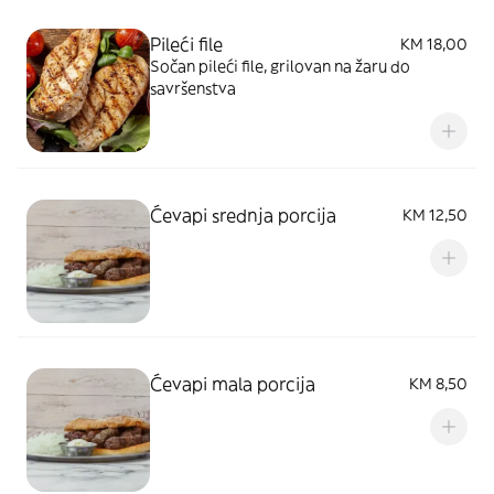
Pileći file
KM 18,00
Sočan pileći file, grilovan na žaru do
savršenstva
Ćevapi srednja porcija
KM 12,50
Ćevapi mala porcija
KM 8,50