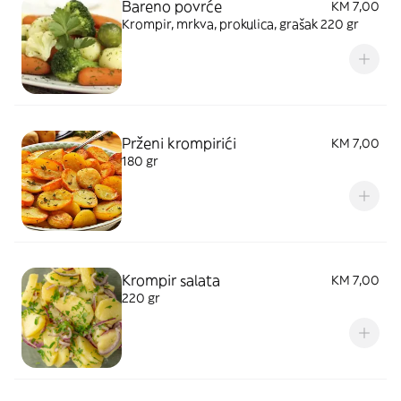
Bareno povrće
KM 7,00
Krompir, mrkva, prokulica, grašak 220 gr
Prženi krompirići
KM 7,00
180 gr
Krompir salata
KM 7,00
220 gr