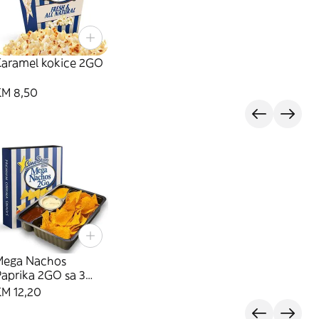
Karamel kokice 2GO
KM 8,50
Mega Nachos
aprika 2GO sa 3
umaka
KM 12,20