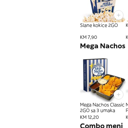
Slane kokice 2GO
KM 7,90
Mega Nachos
Mega Nachos Classic
2GO sa 3 umaka
P
KM 12,20
Combo meni