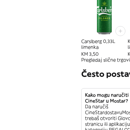
Carslberg 0,33L
limenka
KM 3,50
Pregledaj slične trgovi
Često posta
Kako mogu naručiti
CineStar u Mostar?
Da naručiš
CineStardostavuMos
trebaš otvoriti Glo
stranicu ili aplikacij
kategoriju REGALO”.