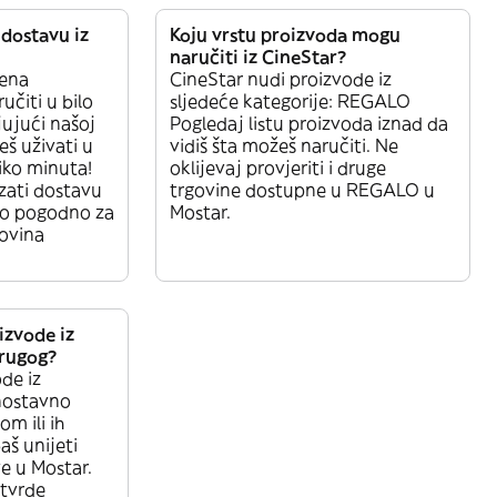
dostavu iz
Koju vrstu proizvoda mogu
naručiti iz CineStar?
ena
CineStar nudi proizvode iz
učiti u bilo
sljedeće kategorije: REGALO
jujući našoj
Pogledaj listu proizvoda iznad da
eš uživati u
vidiš šta možeš naručiti. Ne
iko minuta!
oklijevaj provjeriti i druge
zati dostavu
trgovine dostupne u REGALO u
ilo pogodno za
Mostar.
govina
izvode iz
drugog?
de iz
nostavno
m ili ih
aš unijeti
e u Mostar.
otvrde