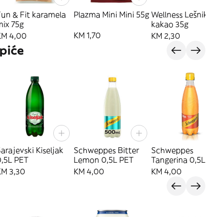
un & Fit karamela
Plazma Mini Mini 55g
Wellness Lešnik
mix 75g
kakao 35g
KM 1,70
KM 4,00
KM 2,30
piće
arajevski Kiseljak
Schweppes Bitter
Schweppes
0,5L PET
Lemon 0,5L PET
Tangerina 0,5L P
KM 3,30
KM 4,00
KM 4,00