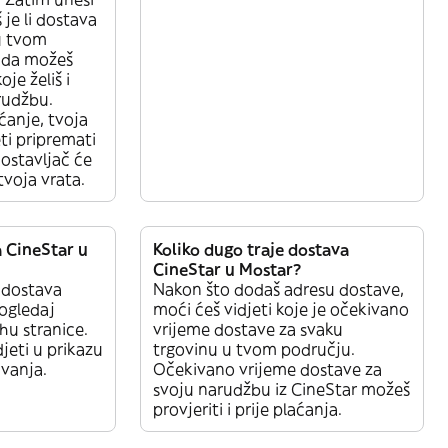
 je li dostava
u tvom
nda možeš
je želiš i
rudžbu.
ćanje, tvoja
ti pripremati
ostavljač će
tvoja vrata.
a CineStar u
Koliko dugo traje dostava
CineStar u Mostar?
a dostava
Nakon što dodaš adresu dostave,
pogledaj
moći ćeš vidjeti koje je očekivano
hu stranice.
vrijeme dostave za svaku
jeti u prikazu
trgovinu u tvom području.
ivanja.
Očekivano vrijeme dostave za
svoju narudžbu iz CineStar možeš
provjeriti i prije plaćanja.