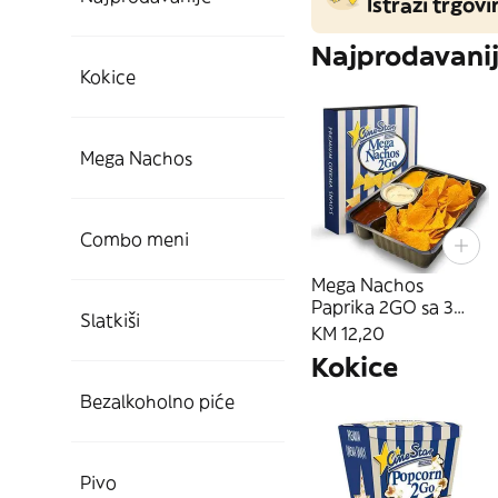
Istraži trgovi
Najprodavani
Kokice
Mega Nachos
Combo meni
Mega Nachos
Paprika 2GO sa 3
Slatkiši
umaka
KM 12,20
Kokice
Bezalkoholno piće
Pivo