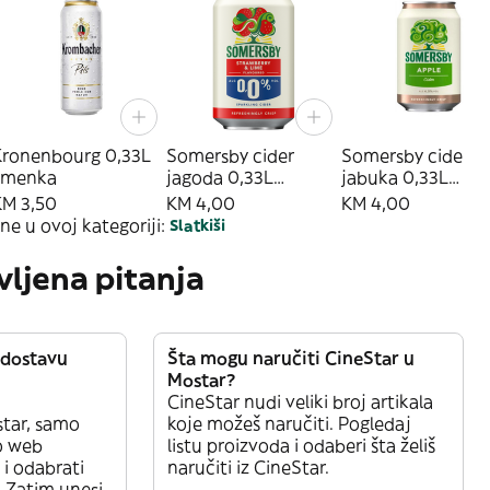
Kronenbourg 0,33L
Somersby cider
Somersby cider
limenka
jagoda 0,33L
jabuka 0,33L
limenka
limenka
KM 3,50
KM 4,00
KM 4,00
ne u ovoj kategoriji:
Slatkiši
vljena pitanja
 dostavu
Šta mogu naručiti CineStar u
Mostar?
CineStar nudi veliki broj artikala
tar, samo
koje možeš naručiti. Pogledaj
vo web
listu proizvoda i odaberi šta želiš
u i odabrati
naručiti iz CineStar.
 Zatim unesi