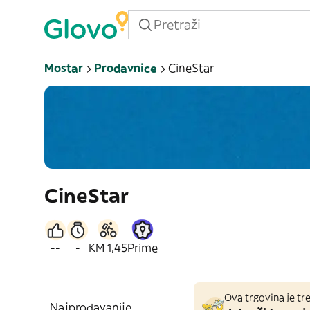
Mostar
Prodavnice
CineStar
CineStar
--
-
KM 1,45
Prime
Ova trgovina je tre
Najprodavanije