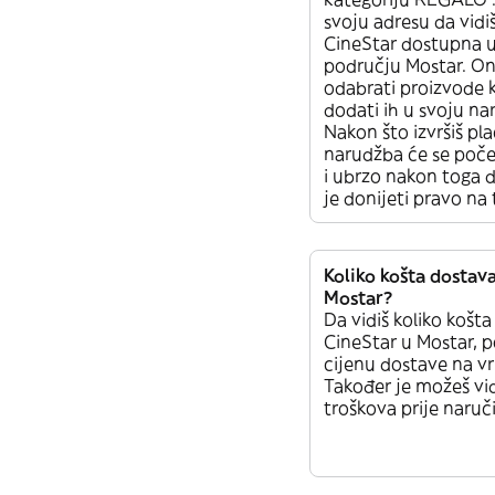
svoju adresu da vidiš
CineStar dostupna 
području Mostar. O
odabrati proizvode ko
dodati ih u svoju na
Nakon što izvršiš pla
narudžba će se poče
i ubrzo nakon toga d
je donijeti pravo na 
Koliko košta dostav
Mostar?
Da vidiš koliko košt
CineStar u Mostar, 
cijenu dostave na vr
Također je možeš vid
troškova prije naruč