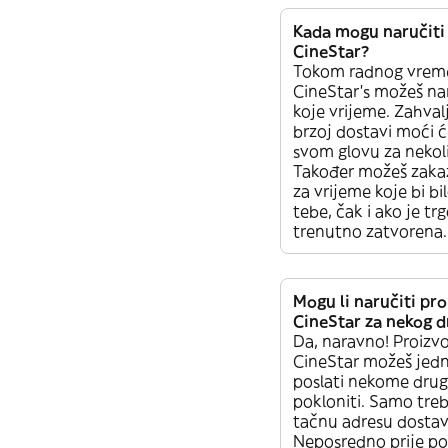
Kada mogu naručiti 
CineStar?
Tokom radnog vrem
CineStar’s možeš nar
koje vrijeme. Zahval
brzoj dostavi moći ć
svom glovu za nekol
Također možeš zaka
za vrijeme koje bi b
tebe, čak i ako je tr
trenutno zatvorena.
Mogu li naručiti pro
CineStar za nekog 
Da, naravno! Proizvo
CineStar možeš jed
poslati nekome drugo
pokloniti. Samo treb
tačnu adresu dostav
Neposredno prije p