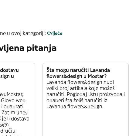
ne u ovoj kategoriji:
Cvijeće
vljena pitanja
 dostavu
Šta mogu naručiti Lavanda
sign u
flowers&design u Mostar?
Lavanda flowers&design nudi
veliki broj artikala koje možeš
avuMostar,
naručiti. Pogledaj listu proizvoda i
i Glovo web
odaberi šta želiš naručiti iz
u i odabrati
Lavanda flowers&design.
 Zatim unesi
 je li dostava
sign
dručju