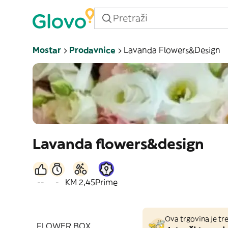
Mostar
Prodavnice
Lavanda Flowers&design
Lavanda flowers&design
--
-
KM 2,45
Prime
Ova trgovina je tre
FLOWER BOX