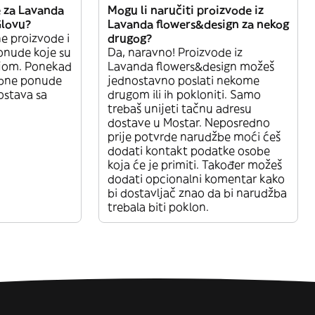
e za Lavanda
Mogu li naručiti proizvode iz
Glovu?
Lavanda flowers&design za nekog
ne proizvode i
drugog?
onude koje su
Da, naravno! Proizvode iz
jom. Ponekad
Lavanda flowers&design možeš
ebne ponude
jednostavno poslati nekome
dostava sa
drugom ili ih pokloniti. Samo
trebaš unijeti tačnu adresu
dostave u Mostar. Neposredno
prije potvrde narudžbe moći ćeš
dodati kontakt podatke osobe
koja će je primiti. Također možeš
dodati opcionalni komentar kako
bi dostavljač znao da bi narudžba
trebala biti poklon.