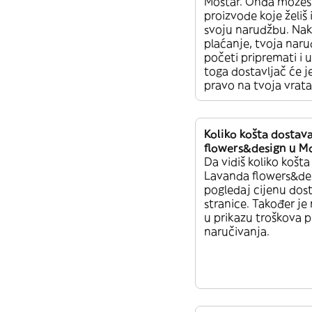
Mostar. Onda možeš
proizvode koje želiš 
svoju narudžbu. Nako
plaćanje, tvoja naru
početi pripremati i 
toga dostavljač će je
pravo na tvoja vrata
Koliko košta dostav
flowers&design u M
Da vidiš koliko košt
Lavanda flowers&des
pogledaj cijenu dos
stranice. Također je
u prikazu troškova p
naručivanja.