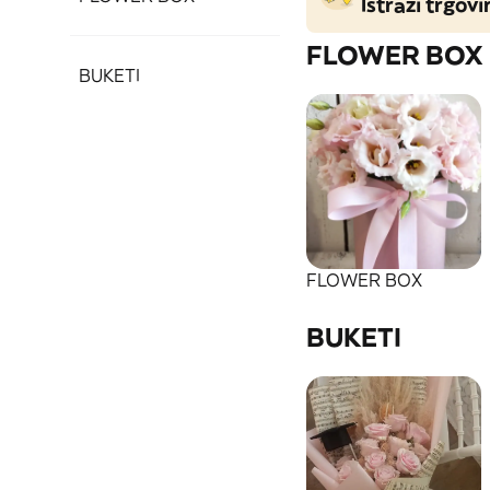
Istraži trgovi
FLOWER BOX
FLOWER BOX
BUKETI
FLOWER BOX
BUKETI
BUKETI
FLOWER BOX
BUKETI