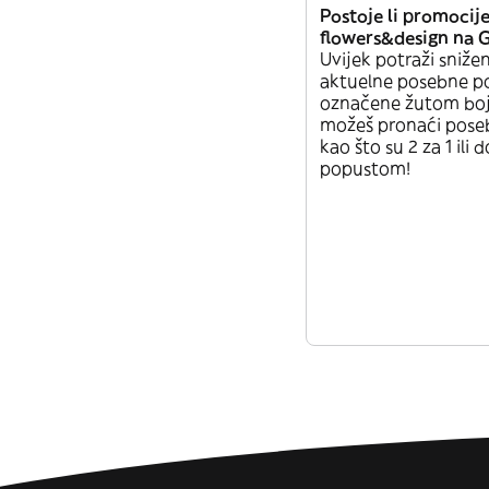
Postoje li promocij
flowers&design na 
Uvijek potraži sniže
aktuelne posebne p
označene žutom bo
možeš pronaći pos
kao što su 2 za 1 ili 
popustom!