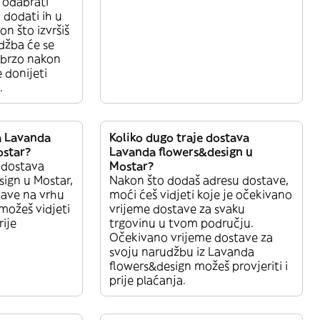
 odabrati
i dodati ih u
n što izvršiš
džba će se
ubrzo nakon
 donijeti
.
a Lavanda
Koliko dugo traje dostava
ostar?
Lavanda flowers&design u
a dostava
Mostar?
ign u Mostar,
Nakon što dodaš adresu dostave,
tave na vrhu
moći ćeš vidjeti koje je očekivano
 možeš vidjeti
vrijeme dostave za svaku
rije
trgovinu u tvom području.
Očekivano vrijeme dostave za
svoju narudžbu iz Lavanda
flowers&design možeš provjeriti i
prije plaćanja.