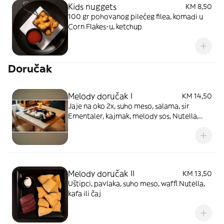
Kids nuggets
KM 8,50
100 gr pohovanog pilećeg filea, komadi u
Corn Flakes-u, ketchup
Doručak
Melody doručak I
KM 14,50
Jaje na oko 2x, suho meso, salama, sir
Ementaler, kajmak, melody sos, Nutella,
domaće pecivo, cijeđena narandža
Melody doručak II
KM 13,50
Uštipci, pavlaka, suho meso, waffl Nutella,
kafa ili čaj