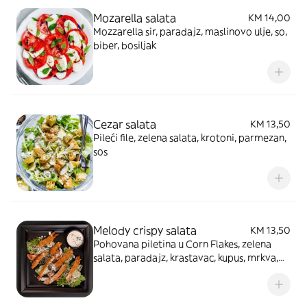
Mozarella salata
KM 14,00
Mozzarella sir, paradajz, maslinovo ulje, so,
biber, bosiljak
Cezar salata
KM 13,50
Pileći file, zelena salata, krotoni, parmezan,
sos
Melody crispy salata
KM 13,50
Pohovana piletina u Corn Flakes, zelena
salata, paradajz, krastavac, kupus, mrkva,
rukola, aceto balsamico sos, bijeli sos,
integralni sos