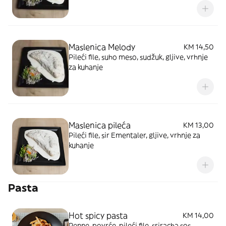
Maslenica Melody
KM 14,50
Pileći file, suho meso, sudžuk, gljive, vrhnje
za kuhanje
Maslenica pileća
KM 13,00
Pileći file, sir Ementaler, gljive, vrhnje za
kuhanje
Pasta
Hot spicy pasta
KM 14,00
Penne, povrće, pileći file, sriracha sos,