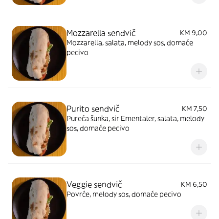
Mozzarella sendvič
KM 9,00
Mozzarella, salata, melody sos, domaće
pecivo
Purito sendvič
KM 7,50
Pureća šunka, sir Ementaler, salata, melody
sos, domaće pecivo
Veggie sendvič
KM 6,50
Povrće, melody sos, domaće pecivo