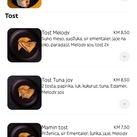
Tost
Tost Melody
KM 8,50
Suho meso, sudžuka, sir ementaler, jaje na
oko, paradajz, Melody sos, tost 2x
Tost Tuna joy
KM 8,50
2 tosta, paprika, luk, kukuruz, tuna, Edamer,
Melody sos
Mamin tost
KM 7,50
Prženica, sir Ementaler, šunka, jaje, Melody