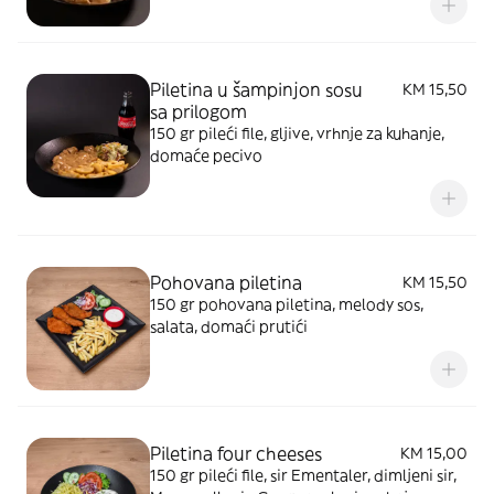
Piletina u šampinjon sosu
KM 15,50
sa prilogom
150 gr pileći file, gljive, vrhnje za kuhanje,
domaće pecivo
Pohovana piletina
KM 15,50
150 gr pohovana piletina, melody sos,
salata, domaći prutići
Piletina four cheeses
KM 15,00
150 gr pileći file, sir Ementaler, dimljeni sir,