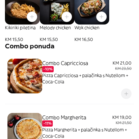
Kikiriki piletina
Melody chicken
Wok chicken
KM 15,50
KM 15,50
KM 16,50
Combo ponuda
Combo Capricciosa
KM 21,00
KM 23,50
-10%
Pizza Capricciosa + palačinka s Nutellom +
Coca-Cola
Combo Margherita
KM 19,00
KM 21,50
-11%
Pizza Margherita + palačinka s Nutellom +
Coca-Cola