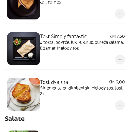
sos, tost 2x
Tost Simply fantastic
KM 7,50
2 tosta, povrće, luk, kukuruz, pureća salama,
Edamer, Melody sos
Tost dva sira
KM 6,00
Sir ementaler, dimljeni sir, Melody sos, tost
2x
Salate