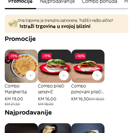
Promocije
Najprodavanije
Combo ponuda
Hit
Ova trgovina je trenutno zatvorena. Tražiš li nešto slično?
Istraži trgovine u svojoj blizini
Promocije
-11%
-11%
-10%
Combo
Combo pileći
Combo
Margherita
sendvič
pohovani pileći
sendvič
KM 19,00
KM 16,00
KM 16,50
KM 18,50
KM 21,50
KM 18,00
Najprodavanije