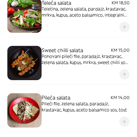
Teleća salata
KM 18,50
Teletina, zelena salata, pardajz, krastavac,
mrkva, kupus, aceto balsamico, integralni
tost. Fotografija je simbolična
Sweet chilli salata
KM 15,00
Pohovani pileći file, paradajz, krastavac,
zelena salata, kupus, mrkva, sweet chilli sos,
integralni tost
Pileća salata
KM 14,00
Pileći file, zelena salata, paradajz,
krastavac, kupus, aceto balsamico sos, tost