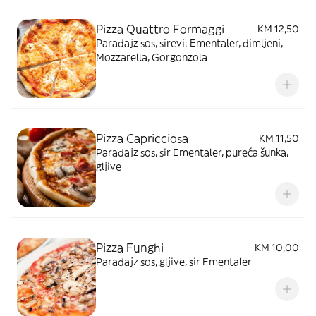
Pizza Quattro Formaggi
KM 12,50
Paradajz sos, sirevi: Ementaler, dimljeni,
Mozzarella, Gorgonzola
Pizza Capricciosa
KM 11,50
Paradajz sos, sir Ementaler, pureća šunka,
gljive
Pizza Funghi
KM 10,00
Paradajz sos, gljive, sir Ementaler