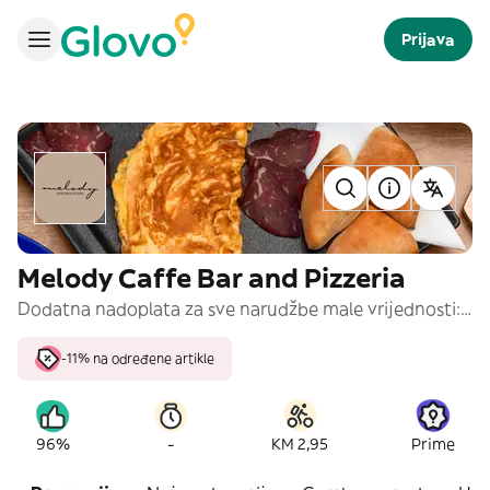
Prijava
Melody Caffe Bar and Pizzeria
Dodatna nadoplata za sve narudžbe male vrijednosti: 2 KM za narudžbe ispod 6 KM Akcija - uz svaku narudžbu od 30 KM i više, poklanjamo Coca-Cola 1.25lt.
-11% na određene artikle
-
96%
KM 2,95
Prime