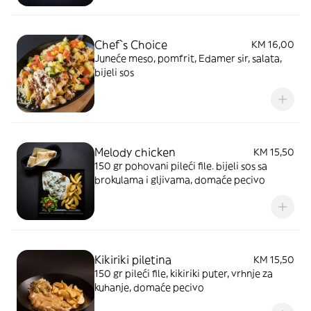
Chef`s Choice
KM 16,00
Juneće meso, pomfrit, Edamer sir, salata,
bijeli sos
Melody chicken
KM 15,50
150 gr pohovani pileći file. bijeli sos sa
brokulama i gljivama, domaće pecivo
Kikiriki piletina
KM 15,50
150 gr pileći file, kikiriki puter, vrhnje za
kuhanje, domaće pecivo