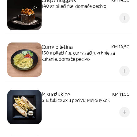
140 gr pileći file, domaće pecivo
Curry piletina
KM 14,50
150 g pileći file, curry začin, vrhnje za
kuhanje, domaće pecivo
M sudžukice
KM 11,50
Sudžukice 2x u pecivu, Melody sos