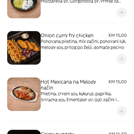
Mozzarella sir, Gorgonzola sir, vrhnje za
kuhanje, domaće pecivo
Onion curry fry chicken
KM 15,00
Pohovana piletina, mix začini, pohovani luk,
melody sos, prilog po želji, domaće pecivo
Hot Mexicana na Melody
KM 15,00
način
Piletina, crveni sos, kukuruz, paprika,
Sriracha sos, Ementaler sir, ljuti začini i
domaće pecivo
Crispy nuggets
KM 14,50