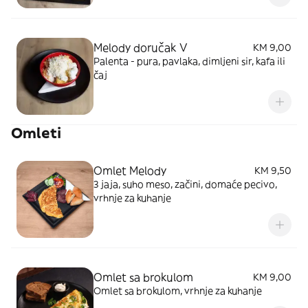
Melody doručak V
KM 9,00
Palenta - pura, pavlaka, dimljeni sir, kafa ili
čaj
Omleti
Omlet Melody
KM 9,50
3 jaja, suho meso, začini, domaće pecivo,
vrhnje za kuhanje
Omlet sa brokulom
KM 9,00
Omlet sa brokulom, vrhnje za kuhanje