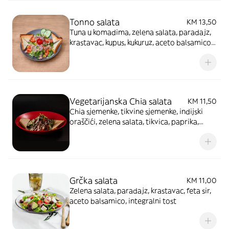
Tonno salata
KM 13,50
Tuna u komadima, zelena salata, paradajz,
krastavac, kupus, kukuruz, aceto balsamico
sos, integralni tost
Vegetarijanska Chia salata
KM 11,50
Chia sjemenke, tikvine sjemenke, indijski
oraščići, zelena salata, tikvica, paprika,
paradajz, krastavac, aceto balsamico sos,
integralni tost
Grčka salata
KM 11,00
Zelena salata, paradajz, krastavac, feta sir,
aceto balsamico, integralni tost