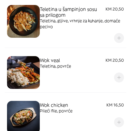
Teletina u šampinjon sosu
KM 20,50
sa prilogom
Teletina, gljive, vrhnje za kuhanje, domaće
pecivo
Wok veal
KM 20,50
Teletina, povrće
Wok chicken
KM 16,50
Pileći file, povrće