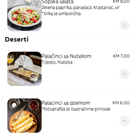
Šopska salata
KM 8,00
Zelena paprika, paradajz, krastavac, sir
*Slika je simbolična
Deserti
Palačinci sa Nutellom
KM 7,00
Tijesto, Nutella
Palacinci sa dzemom
KM 6,00
*fotografija je ilustrativne prirode