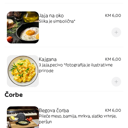
Jaja na oko
KM 6,00
Slika je simbolična*
Kajgana
KM 6,00
3 jaja,pecivo *fotografija je ilustrativne
prirode
Čorbe
Begova čorba
KM 6,00
Pileće meso, bamija, mrkva, slatko vrhnje,
peršun