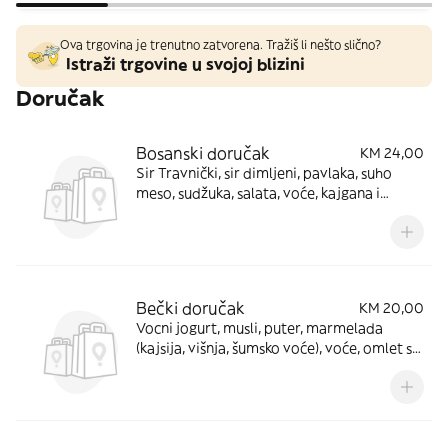
Ova trgovina je trenutno zatvorena. Tražiš li nešto slično?
Istraži trgovine u svojoj blizini
Doručak
Bosanski doručak
KM 24,00
Sir Travnički, sir dimljeni, pavlaka, suho
meso, sudžuka, salata, voće, kajgana i
pecivo
Bečki doručak
KM 20,00
Vocni jogurt, musli, puter, marmelada
(kajsija, višnja, šumsko voće), voće, omlet sa
sirom i pecivo