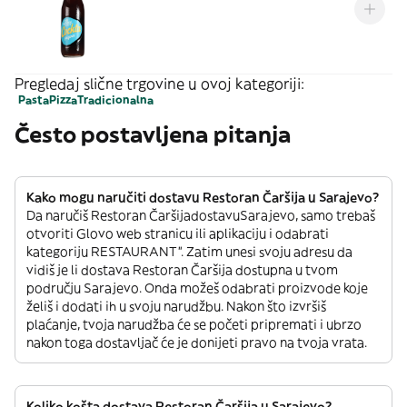
Pregledaj slične trgovine u ovoj kategoriji:
Pasta
Pizza
Tradicionalna
Često postavljena pitanja
Kako mogu naručiti dostavu Restoran Čaršija u Sarajevo?
Da naručiš Restoran ČaršijadostavuSarajevo, samo trebaš
otvoriti Glovo web stranicu ili aplikaciju i odabrati
kategoriju RESTAURANT”. Zatim unesi svoju adresu da
vidiš je li dostava Restoran Čaršija dostupna u tvom
području Sarajevo. Onda možeš odabrati proizvode koje
želiš i dodati ih u svoju narudžbu. Nakon što izvršiš
plaćanje, tvoja narudžba će se početi pripremati i ubrzo
nakon toga dostavljač će je donijeti pravo na tvoja vrata.
Koliko košta dostava Restoran Čaršija u Sarajevo?