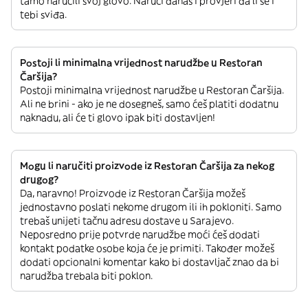
tamo naručili svoj glovo. Naruči danas i provjeri da li se i
tebi sviđa.
Postoji li minimalna vrijednost narudžbe u Restoran
Čaršija?
Postoji minimalna vrijednost narudžbe u Restoran Čaršija.
Ali ne brini - ako je ne dosegneš, samo ćeš platiti dodatnu
naknadu, ali će ti glovo ipak biti dostavljen!
Mogu li naručiti proizvode iz Restoran Čaršija za nekog
drugog?
Da, naravno! Proizvode iz Restoran Čaršija možeš
jednostavno poslati nekome drugom ili ih pokloniti. Samo
trebaš unijeti tačnu adresu dostave u Sarajevo.
Neposredno prije potvrde narudžbe moći ćeš dodati
kontakt podatke osobe koja će je primiti. Također možeš
dodati opcionalni komentar kako bi dostavljač znao da bi
narudžba trebala biti poklon.