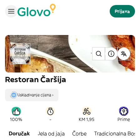
Prijava
Restoran Čaršija
Usklađivanje cijena ›
-
100%
KM 1,95
Prime
Doručak
Jela od jaja
Čorbe
Tradicionalna Bosa