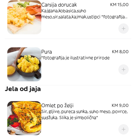
Carsija dorucak
KM 15,00
Kajgana,kobasica,suho
meso,sir,salata,kajmak,ustipci *fotografija
je ilustrativne prirode
Pura
KM 8,00
*fotografija je ilustrativne prirode
Jela od jaja
Omlet po želji
KM 9,00
Sir, gljive, pureca sunka, suho meso, povrce,
sudžuka. Slika je simbolična*