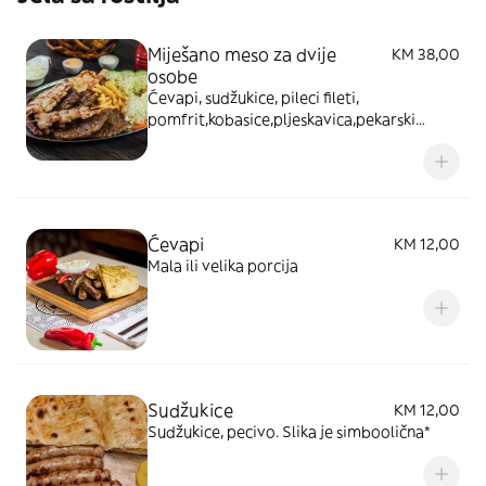
Miješano meso za dvije
KM 38,00
osobe
Ćevapi, sudžukice, pileci fileti,
pomfrit,kobasice,pljeskavica,pekarski
krompir,salata,somun *fotografija je
ilustrativne prirode
Ćevapi
KM 12,00
Mala ili velika porcija
Sudžukice
KM 12,00
Sudžukice, pecivo. Slika je simboolična*