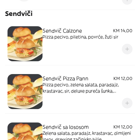
Sendviči
Sendvič Calzone
KM 14,00
Pizza pecivo, piletina, povrće, žuti sir
Sendvič Pizza Pann
KM 12,00
Pizza pecivo, zelena salata, paradajz,
krastavac, sir, deluxe pureća šunka,
majoneza
Sendvič sa lososom
KM 12,00
Zelena salata, paradajz, krastavac, dimljeni
losos, dressing začinjsko bilje