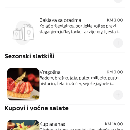
Baklava sa orasima
KM 3,00
Kolač orijentalnog porijekla koji se pravi
slaganjem jufke, tanko razvijenog tijesta i
mljevenih oraha. Orasi, brašno, agda
Sezonski slatkiši
Vragolina
KM 9,00
Badem, brašno, jaja, puter, milijeko, gustni,
pistacio, želatin, šećer, svježe jagode i
maline
Kupovi i voćne salate
Kup ananas
KM 14,00
Gisdrava kruna na svojoj glavi obečava ukus