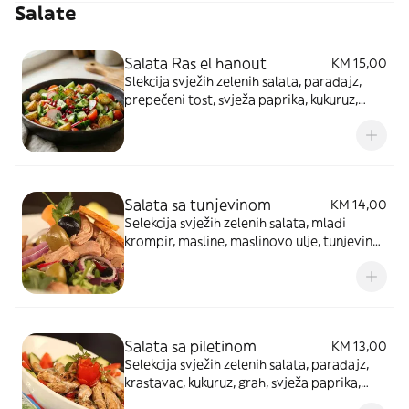
Salate
Salata Ras el hanout
KM 15,00
Slekcija svježih zelenih salata, paradajz,
prepečeni tost, svježa paprika, kukuruz,
grah, masline, prutići marinirane puretine,
Livanjski sir, salad dressing. Slika je
simbolična
Salata sa tunjevinom
KM 14,00
Selekcija svježih zelenih salata, mladi
krompir, masline, maslinovo ulje, tunjevina,
crni biber, ringlice luka, začinsko bilje,
kukuruz, limunov sok
Salata sa piletinom
KM 13,00
Selekcija svježih zelenih salata, paradajz,
krastavac, kukuruz, grah, svježa paprika,
prutići marinirane piletine, salad dressing