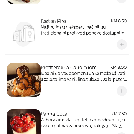
Kesten Pire
KM 8,50
Naši kulinarski eksperti načinili su
tradicionalni proizvod ponovo dostupnim
kod nas... Šlag, rum, čokolada, kesten,
sladoled
Profiteroli sa sladoledom
KM 8,00
Idealni da Vas opomenu da se može uživati
u zalogajima vanilijinog ukusa... Jaja, puter,
mlijeko, šećer, vanilla aroma, gustin,
sladoled
Panna Cota
KM 7,50
Zaboravimo dati epitet ovome desertu, jer
svakin put nas zanese ovaj zalogaj.... Šlag,
natural vanilla, šećer, šumsko voće