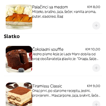
Palačinci sa medom
KM 8,00
Mlijeko, brašno, jaja, šećer, vanilla aroma,
puter, sladoled, šlag
Slatko
Čokoladni souffle
KM 10,00
Jedno pismo koje je Lady Mary dobila od
svog obožavatelja glasilo je: "Draga, šaljem
ti najslađe otkriće poslje tebe. Ovdje ga
zovu: Choco suoffle!" Brašno, puter, jaja,
čokolada 50%, šlag, šećer, badem, kakao,
sladoled
Tiramissu Classic
KM 9,00
Onaj prvi, po starome receptu, jedini,
provjereni... Mascarpone, jaja, biskvit, šećer,
kakao, kafa, šlag, sladoled