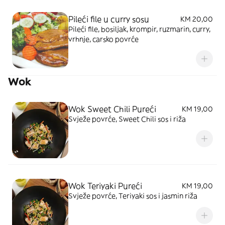
Pileći file u curry sosu
KM 20,00
Pileći file, bosiljak, krompir, ruzmarin, curry,
vrhnje, carsko povrće
Wok
Wok Sweet Chili Pureći
KM 19,00
Svježe povrće, Sweet Chili sos i riža
Wok Teriyaki Pureći
KM 19,00
Svježe povrće, Teriyaki sos i jasmin riža