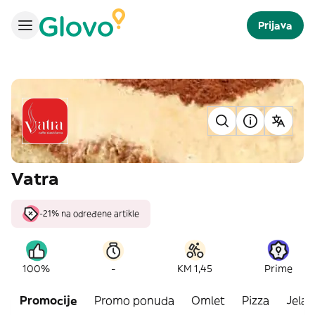
Prijava
Vatra
-21% na određene artikle
-
100%
KM 1,45
Prime
Promocije
Promo ponuda
Omlet
Pizza
Jela s