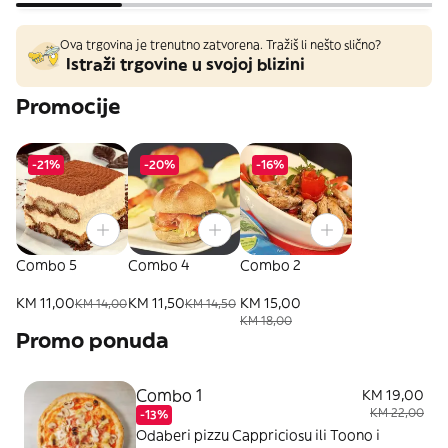
Ova trgovina je trenutno zatvorena. Tražiš li nešto slično?
Istraži trgovine u svojoj blizini
Promocije
-21%
-20%
-16%
Combo 5
Combo 4
Combo 2
KM 11,00
KM 11,50
KM 15,00
KM 14,00
KM 14,50
KM 18,00
Promo ponuda
Combo 1
KM 19,00
KM 22,00
-13%
Odaberi pizzu Cappriciosu ili Toono i