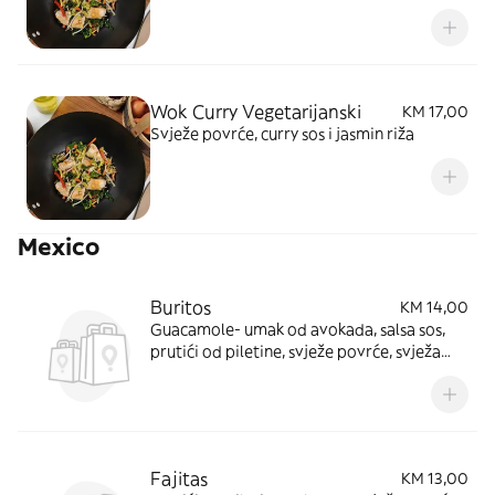
Wok Curry Vegetarijanski
KM 17,00
Svježe povrće, curry sos i jasmin riža
Mexico
Buritos
KM 14,00
Guacamole- umak od avokada, salsa sos,
prutići od piletine, svježe povrće, svježa
salata, sir, čips, grah, kukuruz
Fajitas
KM 13,00