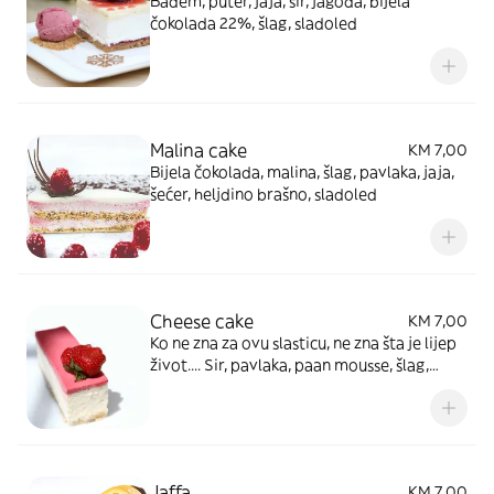
Badem, puter, jaja, sir, jagoda, bijela
čokolada 22%, šlag, sladoled
Malina cake
KM 7,00
Bijela čokolada, malina, šlag, pavlaka, jaja,
šećer, heljdino brašno, sladoled
Cheese cake
KM 7,00
Ko ne zna za ovu slasticu, ne zna šta je lijep
život.... Sir, pavlaka, paan mousse, šlag,
puter, jaja, šećer, brašno, natur vanilla,
sladoled
Jaffa
KM 7,00