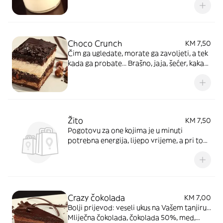
Choco Crunch
KM 7,50
Čim ga ugledate, morate ga zavoljeti, a tek
kada ga probate... Brašno, jaja, šećer, kakao,
čokolada 50%, lješnjak, caramela, šlag,
mlijeko, sladoled
Žito
KM 7,50
Pogotovu za one kojima je u minuti
potrebna energija, lijepo vrijeme, a pri tom
i dobar ukus... Žito, lorasi, šećer, šlag,
sladoled
Crazy čokolada
KM 7,00
Bolji prijevod: veseli ukus na Vašem tanjiru...
Mliječna čokolada, čokolada 50%, med,