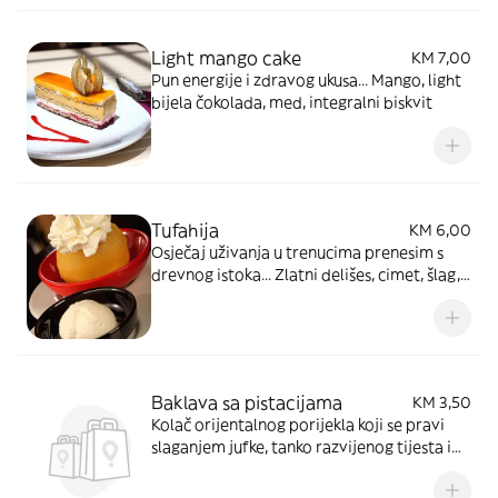
Light mango cake
KM 7,00
Pun energije i zdravog ukusa... Mango, light
bijela čokolada, med, integralni biskvit
Tufahija
KM 6,00
Osječaj uživanja u trenucima prenesim s
drevnog istoka... Zlatni delišes, cimet, šlag,
orasi, višnja, sladoled
Baklava sa pistacijama
KM 3,50
Kolač orijentalnog porijekla koji se pravi
slaganjem jufke, tanko razvijenog tijesta i
mljevenih oraha. Orasi, brašno, agda.