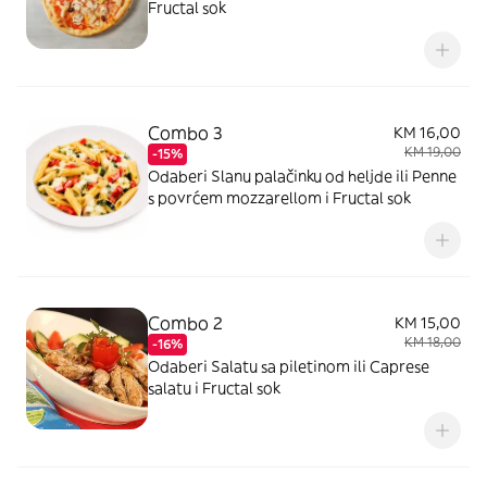
Fructal sok
Combo 3
KM 16,00
KM 19,00
-15%
Odaberi Slanu palačinku od heljde ili Penne
s povrćem mozzarellom i Fructal sok
Combo 2
KM 15,00
KM 18,00
-16%
Odaberi Salatu sa piletinom ili Caprese
salatu i Fructal sok