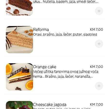
ukus... Nutella, badem, jaja, smeđi šećer,
čokolada 50%, puter, sladoled
Reforma
KM 7,00
Orasi, brašno, jaja, šećer, puter, sladoled
Orange cake
KM 7,00
Većeg užitka fanovima ovog južnog voća
nema... Brašno, jaja, šećer, narandža,
mascarpone, čokolada 50%, med, puter,
šlag, sladoled
Cheescake jagoda
KM 7,00