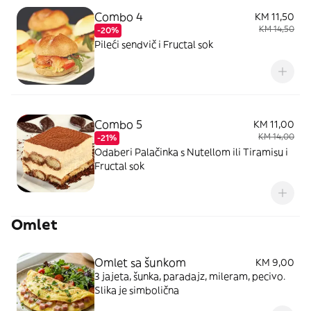
Combo 4
KM 11,50
KM 14,50
-20%
Pileći sendvič i Fructal sok
Combo 5
KM 11,00
KM 14,00
-21%
Odaberi Palačinka s Nutellom ili Tiramisu i
Fructal sok
Omlet
Omlet sa šunkom
KM 9,00
3 jajeta, šunka, paradajz, mileram, pecivo.
Slika je simbolična