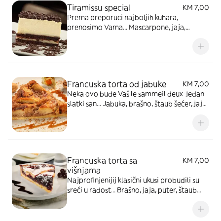
Tiramissu special
KM 7,00
Prema preporuci najboljih kuhara,
prenosimo Vama... Mascarpone, jaja,
biskvit, šećer, kakao, kafa, šlag, bijela
čokolda, rum, čokolada, sladoled
Francuska torta od jabuke
KM 7,00
Neka ovo bude Vaš le sammeil deux-jedan
slatki san... Jabuka, brašno, štaub šećer, jaja,
med,cimet, puter, orasi, sladoled
Francuska torta sa
KM 7,00
višnjama
Najprofinjenijij klasični ukusi probudili su
sreći u radost... Brašno, jaja, puter, štaub
šećer, višnja, čokolada, lješnjak, sladoled