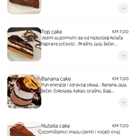
šlag, puter, jaja, brašno, šećer, karamel,
kakao, sladoled
Top cake
KM 7,00
Jedini su pomislili da od najboljeg kolača
naprave još bolji... Brašno, jaja, šećer,
mascarpone, kakao, med, cimet, klinčići,
višnja, šlag, čokolada 50%, puter, sladoled
Banana cake
KM 7,00
Pun energije i zdravog okusa... Banana, jaja,
šećer, čokolada, kakao, brašno, šlag,
sladoled
Nutella cake
KM 7,00
Istomišljenici znaju cijeniti i voljeti ovaj