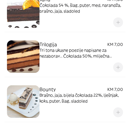
Čokolada 54 %, šlag, puter, med, narandža,
brašno, jaja, sladoled
Trilogija
KM 7,00
Tri tona ukusne poezije napisane za
nezaborav... Čokolada 50%, mliječna
čokolada, bijela čokolada, šlag, mlijeko,
šećer, jaja, sladoled
Bounty
KM 7,00
Brašno, jaja, bijela čokolada 22%, lješnjak,
koks, puter, šlag, sladoled