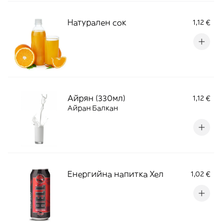
Натурален сок
1,12 €
Айрян (330мл)
1,12 €
Айран Балкан
Енергийна напитка Хел
1,02 €