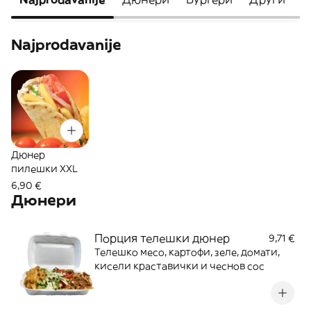
Najprodavanije
Дюнер
пилешки XXL
6,90 €
Дюнери
Порция телешки дюнер
9,71 €
Телешко месо, картофи, зеле, домати,
кисели краставички и чеснов сос