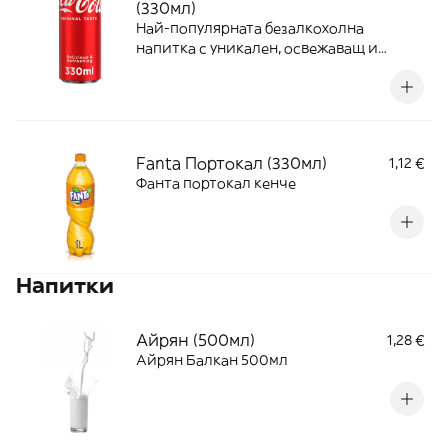
(330мл)
Най-популярната безалкохолна
напитка с уникален, освежаващ и
страхотен coca-cola вкус с естествени
аромати и без консерванти.
Fanta Портокал (330мл)
1,12 €
Фанта портокал кенче
Напитки
Айрян (500мл)
1,28 €
Айрян Балкан 500мл