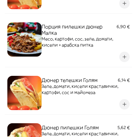
Порция пилешки дюнер
6,90 €
Малка
Месо, картофи, сос, зеле, домати,
кисели + арабска питка
Дюнер телешки Голям
6,14 €
Зеле, домати, кисели краставички,
картофи, сос и майонеза
Дюнер пилешки Голям
5,62 €
Зеле, домати, кисели краставички,