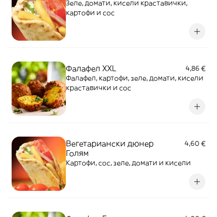
Зеле, домати, кисели краставички,
картофи и сос
Фалафел XXL
4,86 €
Фалафел, картофи, зеле, домати, кисели
краставички и сос
Вегетариански дюнер
4,60 €
Голям
Картофи, сос, зеле, домати и кисели