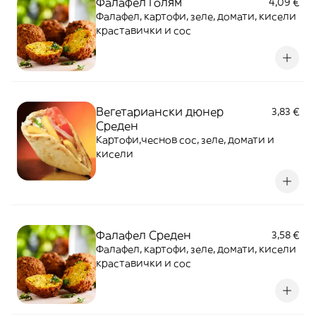
Фалафел Голям
4,09 €
Фалафел, картофи, зеле, домати, кисели
краставички и сос
Вегетариански дюнер
3,83 €
Среден
Картофи,чеснов сос, зеле, домати и
кисели
Фалафел Среден
3,58 €
Фалафел, картофи, зеле, домати, кисели
краставички и сос