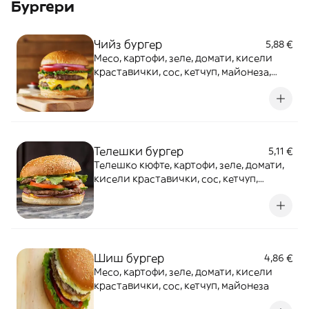
Бургери
Чийз бургер
5,88 €
Месо, картофи, зеле, домати, кисели
краставички, сос, кетчуп, майонеза,
яйце и топено сирене
Телешки бургер
5,11 €
Телешко кюфте, картофи, зеле, домати,
кисели краставички, сос, кетчуп,
майонеза
Шиш бургер
4,86 €
Месо, картофи, зеле, домати, кисели
краставички, сос, кетчуп, майонеза