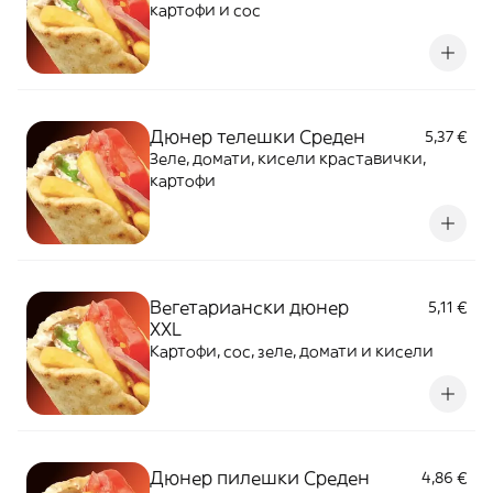
картофи и сос
Дюнер телешки Среден
5,37 €
Зеле, домати, кисели краставички,
картофи
Вегетариански дюнер
5,11 €
XXL
Картофи, сос, зеле, домати и кисели
Дюнер пилешки Среден
4,86 €