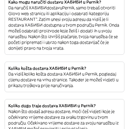
Kako mogu naručiti dostavu ХАБИБИ u Pernik?
Da naručiš ХАБИБИdostavuPernik, samo trebaš otvoriti
Glovo web stranicu ili aplikaciju i odabrati kategoriju
RESTAURANT”. Zatim unesi svoju adresu da vidiš je li
dostava ХАБИБИ dostupna u tvom području Pernik. Onda
možeš odabrati proizvode koje želiš i dodati ih u svoju
narudžbu. Nakon što izvršiš plaćanje, tvoja narudžba će se
početi pripremati i ubrzo nakon toga dostavljač će je
donijeti pravo na tvoja vrata.
Koliko košta dostava ХАБИБИ u Pernik?
Da vidiš koliko košta dostava ХАБИБИ u Pernik, pogledaj
cijenu dostave na vrhu stranice. Također je možeš vidjeti u
prikazu troškova prije naručivanja.
Koliko dugo traje dostava ХАБИБИ u Pernik?
Nakon što dodaš adresu dostave, moći ćeš vidjeti koje je
očekivano vrijeme dostave za svaku trgovinu u tvom
području. Očekivano vrijeme dostave za svoju narudžbu iz
ХАБИБИ možeš provjeriti i prije plaćanja.