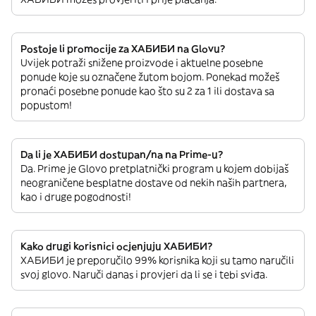
Postoje li promocije za ХАБИБИ na Glovu?
Uvijek potraži snižene proizvode i aktuelne posebne
ponude koje su označene žutom bojom. Ponekad možeš
pronaći posebne ponude kao što su 2 za 1 ili dostava sa
popustom!
Da li je ХАБИБИ dostupan/na na Prime-u?
Da. Prime je Glovo pretplatnički program u kojem dobijaš
neograničene besplatne dostave od nekih naših partnera,
kao i druge pogodnosti!
Kako drugi korisnici ocjenjuju ХАБИБИ?
ХАБИБИ je preporučilo 99% korisnika koji su tamo naručili
svoj glovo. Naruči danas i provjeri da li se i tebi sviđa.