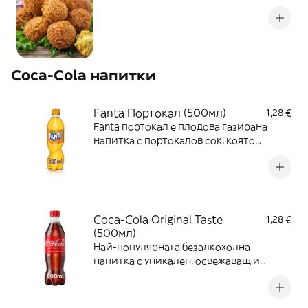
Coca-Cola напитки
Fanta Портокал (500мл)
1,28 €
Fanta портокал е плодова газирана
напитка с портокалов сок, която
oсвежава и предизвиква сетивата по
уникално приятен начин.
Coca-Cola Original Taste
1,28 €
(500мл)
Най-популярната безалкохолна
напитка с уникален, освежаващ и
страхотен coca-cola вкус с естествени
аромати и без консерванти.