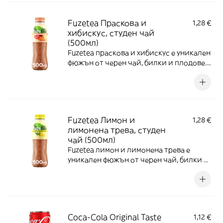
Fuzetea Праскова и
1,28 €
хибискус, студен чай
(500мл)
Fuzetea праскова и хибискус е уникален
фюжън от черен чай, билки и плодове.
Съдържа само естествени
подсладители (захар и/или стевия), за
да гарантира наслада без излишни
калории.
Fuzetea Лимон и
1,28 €
лимонена трева, студен
чай (500мл)
Fuzetea лимон и лимонена трева е
уникален фюжън от черен чай, билки и
плодове. Съдържа само естествени
подсладители (захар и/или стевия), за
да гарантира наслада без излишни
калории.
Coca-Cola Original Taste
1,12 €