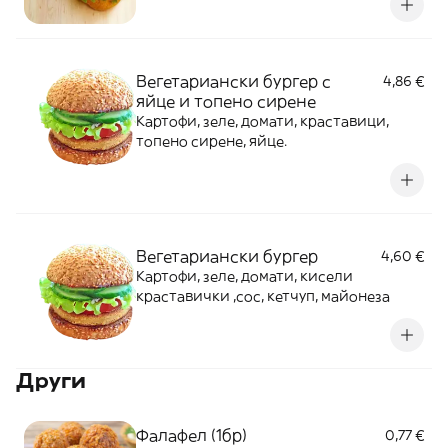
Вегетариански бургер с
4,86 €
яйце и топено сирене
Картофи, зеле, домати, краставици,
топено сирене, яйце.
Вегетариански бургер
4,60 €
Картофи, зеле, домати, кисели
краставички ,сос, кетчуп, майонеза
Други
Фалафел (1бр)
0,77 €