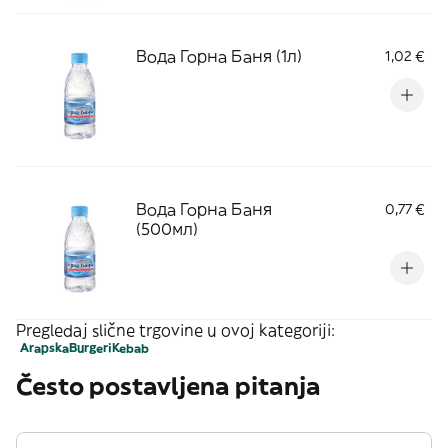
Вода Горна Баня (1л)
1,02 €
Вода Горна Баня
0,77 €
(500мл)
Pregledaj slične trgovine u ovoj kategoriji:
Arapska
Burgeri
Kebab
Često postavljena pitanja