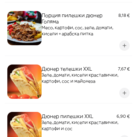
Порция пилешки дюнер
8,18 €
Голяма
Месо, картофи, сос, зеле, домати,
кисели + арабска питка
Дюнер телешки XXL
7,67 €
Зеле, домати, кисели краставички,
картофи, сос и майонеза
Дюнер пилешки XXL
6,90 €
Зеле, домати, кисели краставички,
картофи и сос