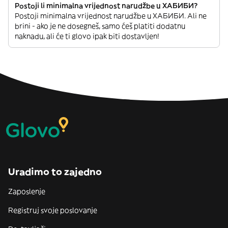
Postoji li minimalna vrijednost narudžbe u ХАБИБИ?
Postoji minimalna vrijednost narudžbe u ХАБИБИ. Ali ne
brini - ako je ne dosegneš, samo ćeš platiti dodatnu
naknadu, ali će ti glovo ipak biti dostavljen!
Uradimo to zajedno
Zaposlenje
Registruj svoje poslovanje