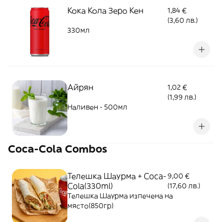
Кока Кола Зеро Кен
1,84 €
(3,60 лв.)
330мл
Айрян
1,02 €
(1,99 лв.)
Наливен - 500мл
Coca-Cola Combos
Телешка Шаурма + Coca-
9,00 €
Cola(330ml)
(17,60 лв.)
Телешка Шаурма изпечена на
място(850гр)