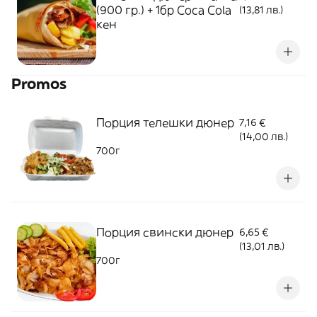
(900 гр.) + 1бр Coca Cola
(13,81 лв.)
кен
Promos
Порция телешки дюнер
7,16 €
(14,00 лв.)
700г
Порция свински дюнер
6,65 €
(13,01 лв.)
700г