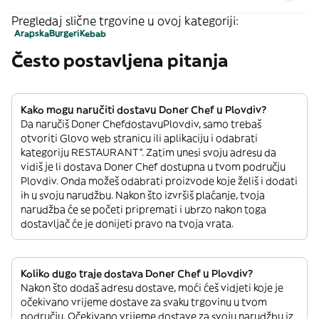
Pregledaj slične trgovine u ovoj kategoriji:
Arapska
Burgeri
Kebab
Često postavljena pitanja
Kako mogu naručiti dostavu Doner Chef u Plovdiv?
Da naručiš Doner ChefdostavuPlovdiv, samo trebaš
otvoriti Glovo web stranicu ili aplikaciju i odabrati
kategoriju RESTAURANT”. Zatim unesi svoju adresu da
vidiš je li dostava Doner Chef dostupna u tvom području
Plovdiv. Onda možeš odabrati proizvode koje želiš i dodati
ih u svoju narudžbu. Nakon što izvršiš plaćanje, tvoja
narudžba će se početi pripremati i ubrzo nakon toga
dostavljač će je donijeti pravo na tvoja vrata.
Koliko dugo traje dostava Doner Chef u Plovdiv?
Nakon što dodaš adresu dostave, moći ćeš vidjeti koje je
očekivano vrijeme dostave za svaku trgovinu u tvom
području. Očekivano vrijeme dostave za svoju narudžbu iz