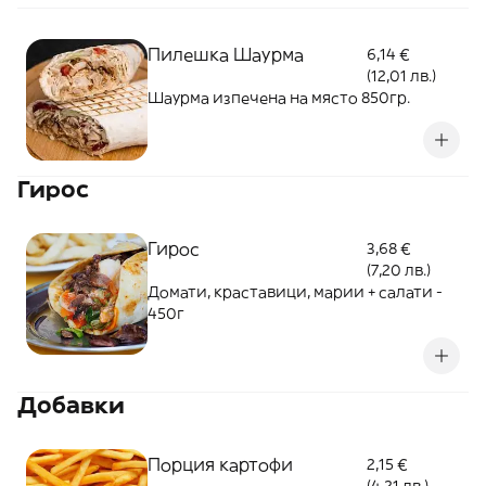
Пилешка Шаурма
6,14 €
(12,01 лв.)
Шаурма изпечена на място 850гр.
Гирос
Гирос
3,68 €
(7,20 лв.)
Домати, краставици, марии + салати -
450г
Добавки
Порция картофи
2,15 €