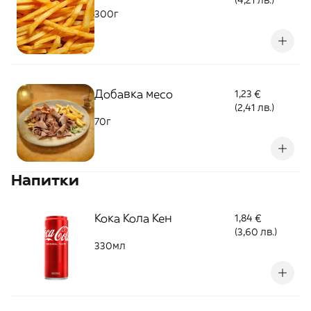
(4,21 лв.)
300г
Добавка месо
1,23 €
(2,41 лв.)
70г
Напитки
Кока Кола Кен
1,84 €
(3,60 лв.)
330мл