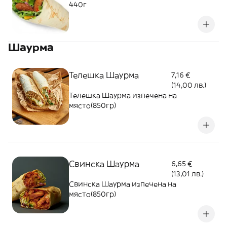
440г
Шаурма
Телешка Шаурма
7,16 €
(14,00 лв.)
Телешка Шаурма изпечена на
място(850гр)
Свинска Шаурма
6,65 €
(13,01 лв.)
Свинска Шаурма изпечена на
място(850гр)