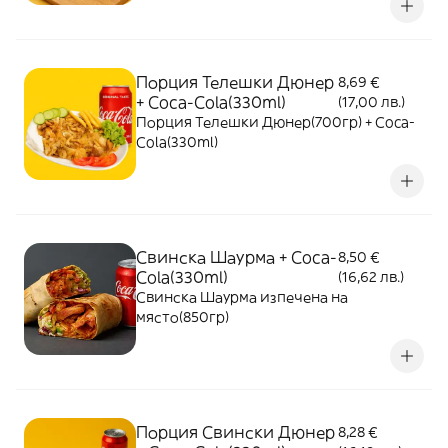
Порция Телешки Дюнер
8,69 €
+ Coca-Cola(330ml)
(17,00 лв.)
Порция Телешки Дюнер(700гр) + Coca-
Cola(330ml)
Свинска Шаурма + Coca-
8,50 €
Cola(330ml)
(16,62 лв.)
Свинска Шаурма изпечена на
място(850гр)
Порция Свински Дюнер
8,28 €