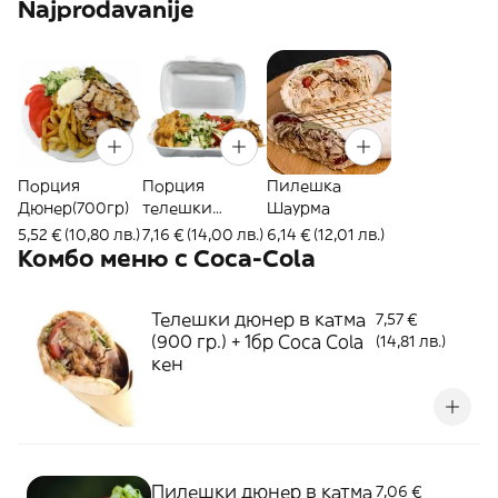
Najprodavanije
Порция
Порция
Пилешка
Дюнер(700гр)
телешки
Шаурма
дюнер
5,52 € (10,80 лв.)
7,16 € (14,00 лв.)
6,14 € (12,01 лв.)
Комбо меню с Coca-Cola
Телешки дюнер в катма
7,57 €
(900 гр.) + 1бр Coca Cola
(14,81 лв.)
кен
Пилешки дюнер в катма
7,06 €