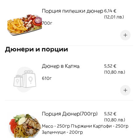
Порция пилешки дюнер
6,14 €
(12,01 лв.)
700г
Дюнери и порции
Дюнер в Катма
5,52 €
(10,80 лв.)
610г
Порция Дюнер(700гр)
5,52 €
(10,80 лв.)
Месо - 250гр Пържени Картофи - 250гр
Зеленчуци - 200гр