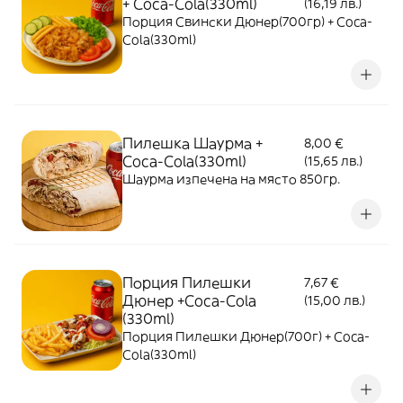
+ Coca-Cola(330ml)
(16,19 лв.)
Порция Свински Дюнер(700гр) + Coca-
Cola(330ml)
Пилешка Шаурма +
8,00 €
Coca-Cola(330ml)
(15,65 лв.)
Шаурма изпечена на място 850гр.
Порция Пилешки
7,67 €
Дюнер +Coca-Cola
(15,00 лв.)
(330ml)
Порция Пилешки Дюнер(700г) + Coca-
Cola(330ml)