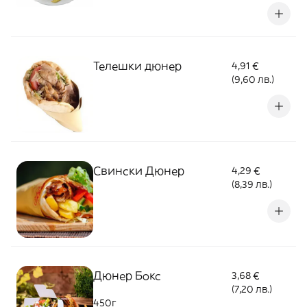
Телешки дюнер
4,91 €
(9,60 лв.)
Свински Дюнер
4,29 €
(8,39 лв.)
Дюнер Бокс
3,68 €
(7,20 лв.)
450г