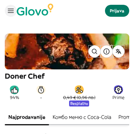
Prijava
Doner Chef
-
94%
0,49 € (0,96 лв.)
Prime
Besplatno
Najprodavanije
Комбо меню с Coca-Cola
Promo