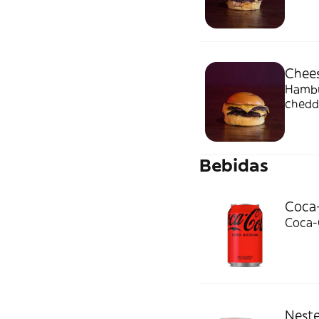
Chees
Hambu
chedda
patata
Bebidas
Coca-
Coca-
Neste