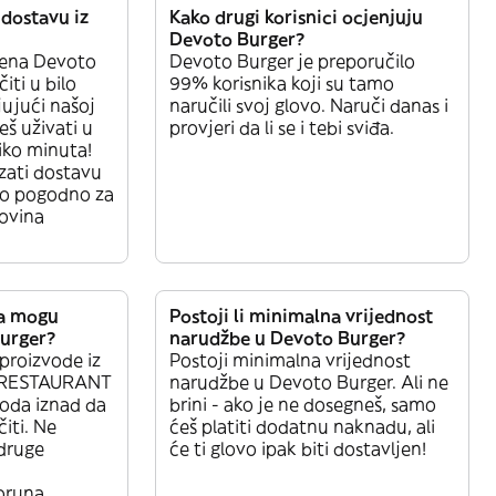
dostavu iz
Kako drugi korisnici ocjenjuju
Devoto Burger?
ena Devoto
Devoto Burger je preporučilo
iti u bilo
99% korisnika koji su tamo
jujući našoj
naručili svoj glovo. Naruči danas i
eš uživati u
provjeri da li se i tebi sviđa.
iko minuta!
zati dostavu
ilo pogodno za
govina
da mogu
Postoji li minimalna vrijednost
Burger?
narudžbe u Devoto Burger?
proizvode iz
Postoji minimalna vrijednost
e: RESTAURANT
narudžbe u Devoto Burger. Ali ne
voda iznad da
brini - ako je ne dosegneš, samo
iti. Ne
ćeš platiti dodatnu naknadu, ali
 druge
će ti glovo ipak biti dostavljen!
runa.