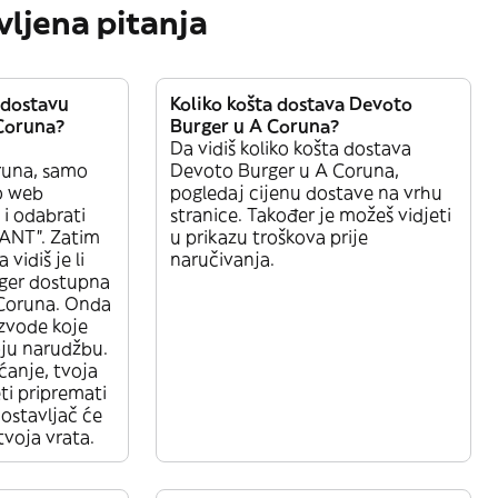
vljena pitanja
 dostavu
Koliko košta dostava Devoto
Coruna?
Burger u A Coruna?
Da vidiš koliko košta dostava
runa, samo
Devoto Burger u A Coruna,
vo web
pogledaj cijenu dostave na vrhu
u i odabrati
stranice. Također je možeš vidjeti
ANT”. Zatim
u prikazu troškova prije
vidiš je li
naručivanja.
ger dostupna
Coruna. Onda
zvode koje
voju narudžbu.
ćanje, tvoja
ti pripremati
ostavljač će
tvoja vrata.