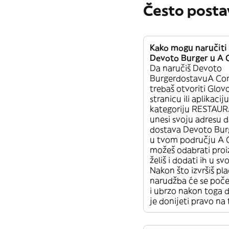
Često posta
Kako mogu naručiti
Devoto Burger u A 
Da naručiš Devoto
BurgerdostavuA Co
trebaš otvoriti Glo
stranicu ili aplikacij
kategoriju RESTAUR
unesi svoju adresu da 
dostava Devoto Bur
u tvom području A 
možeš odabrati proi
želiš i dodati ih u s
Nakon što izvršiš pla
narudžba će se poče
i ubrzo nakon toga d
je donijeti pravo na 