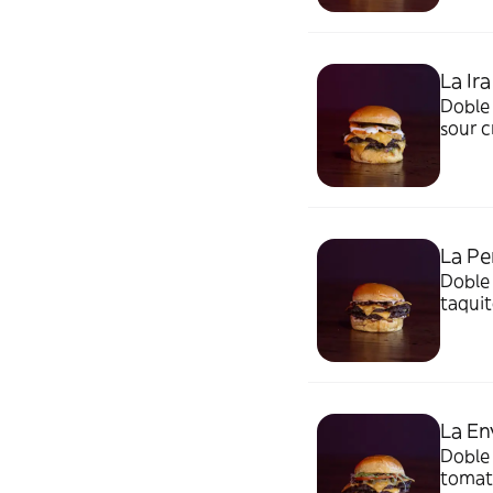
La Ir
Doble 
sour 
La Pe
Doble 
taquit
La En
Doble 
tomate