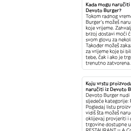
Kada mogu naručiti 
Devoto Burger?
Tokom radnog vrem
Burger’s možeš naruč
koje vrijeme. Zahval
brzoj dostavi moći ć
svom glovu za nekol
Također možeš zaka
za vrijeme koje bi b
tebe, čak i ako je tr
trenutno zatvorena.
Koju vrstu proizvo
naručiti iz Devoto 
Devoto Burger nudi 
sljedeće kategorij
Pogledaj listu proiz
vidiš šta možeš naruč
oklijevaj provjeriti i
trgovine dostupne u
RESTAURANT u A Co