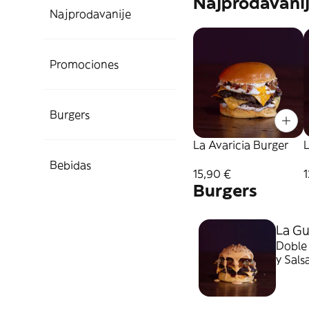
Najprodavani
Najprodavanije
Promociones
Burgers
La Avaricia Burger
L
Bebidas
15,90 €
1
Burgers
La Gu
Doble 
y Sal