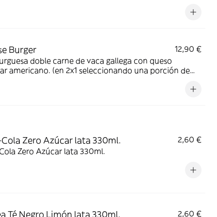
e Burger
12,90 €
rguesa doble carne de vaca gallega con queso
r americano. (en 2x1 seleccionando una porción de
s, se enviará solo una)
Cola Zero Azúcar lata 330ml.
2,60 €
Cola Zero Azúcar lata 330ml.
a Té Negro Limón lata 330ml.
2,60 €