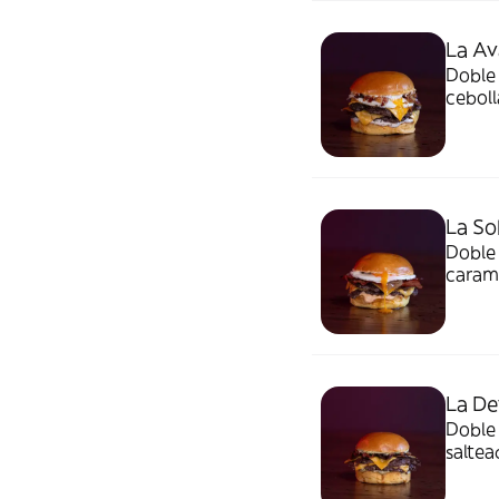
La Av
Doble 
ceboll
La So
Doble 
carame
La De
Doble
saltea