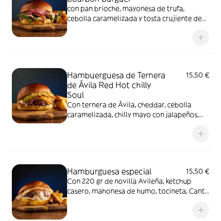
con pan brioche, mayonesa de trufa,
cebolla caramelizada y tosta crujiente de
Granna Padano
Hambuerguesa de Ternera
15,50 €
de Ávila Red Hot chilly
Soul
Con ternera de Ávila, cheddar, cebolla
caramelizada, chilly mayo con jalapeños,
toping de nachos y bacon
Hamburguesa especial
15,50 €
Con 220 gr de novilla Avileña, ketchup
casero, mahonesa de humo, tocineta, Canto
de Gredos de Elvira García y pan potato
roll