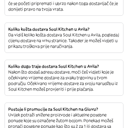
će se početi pripremati i ubrzo nakon toga dostavljač će je
donijeti pravo na tvoja vrata.
Koliko košta dostava Soul Kitchen u Avila?
Da vidiš koliko košta dostava Soul Kitchen u Avila, pogledaj
cijenu dostave na vrhu stranice. Također je možeš vidjeti u
prikazu troškova prije naručivanja.
Koliko dugo traje dostava Soul Kitchen u Avila?
Nakon što dodaš adresu dostave, moći ćeš vidjeti koje je
očekivano vrijeme dostave za svaku trgovinu u tvom
području. Očekivano vrijeme dostave za svoju narudžbu iz
Soul Kitchen možeš provjeriti i prije plaćanja.
Postoje li promocije za Soul Kitchen na Glovu?
Uvijek potraži snižene proizvode i aktuelne posebne
ponude koje su označene žutom bojom. Ponekad možeš
pronaći posebne ponude kao što su 2 za 1 ili dostava sa