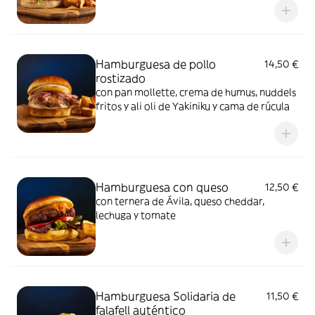
ketchup
Hamburguesa de pollo
14,50 €
rostizado
con pan mollette, crema de humus, nuddels
fritos y ali oli de Yakiniku y cama de rúcula
Hamburguesa con queso
12,50 €
con ternera de Ávila, queso cheddar,
lechuga y tomate
Hamburguesa Solidaria de
11,50 €
falafell auténtico