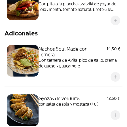
Con pita a la plancha, tzatziki de yogur de
soja , menta, tomate natural, brotes de
lechuga, cebolleta y aguacate
Adiconales
Nachos Soul Made con
14,50 €
Ternera
Con ternera de Ávila, pico de gallo, crema
de queso y guacamole
Gyozas de verduras
12,50 €
con salsa de soja y mostaza (7 u.)