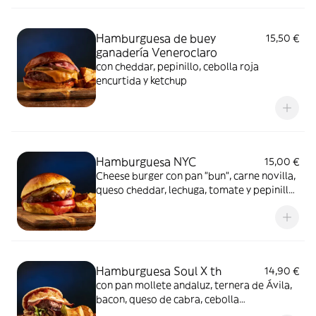
Hamburguesa de buey
15,50 €
ganadería Veneroclaro
con cheddar, pepinillo, cebolla roja
encurtida y ketchup
Hamburguesa NYC
15,00 €
Cheese burger con pan "bun", carne novilla,
queso cheddar, lechuga, tomate y pepinillo
agridulce
Hamburguesa Soul X th
14,90 €
con pan mollete andaluz, ternera de Ávila,
bacon, queso de cabra, cebolla
caramelizada, lechuga, ali oli de soja y