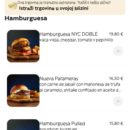
Ova trgovina je trenutno zatvorena. Tražiš li nešto slično?
Istraži trgovine u svojoj blizini
Hamburguesa
Hamburguesa NYC DOBLE
19,80 €
vaca vieja, cheddar, tomate y pepinillo
Nueva Parameras
16,50 €
con carne de jabalí con mahonesa de trufa
al caramelo, shitake confitado en aceite de
oliva y queso fresco de Elvira García
Hamburguesa Pulled
15,80 €
bourbon burguer