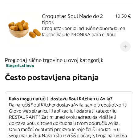
Croquetas Soul Made de 2
10,50 €
tipos
Croquetas por la inclusión elaboradas en
las cocinas de PRONISA para el Soul
Pregledaj slične trgovine u ovoj kategoriji:
Burgeri
Latinoa
Često postavljena pitanja
Kako mogu naručiti dostavu Soul Kitchen u Avila?
Da naručiš Soul KitchendostavuAvila, samo trebaš otvoriti
Glovo web stranicu ili aplikaciju i odabrati kategoriju
RESTAURANT”. Zatim unesi svoju adresu da vidiš je li
dostava Soul Kitchen dostupna u tvom području Avila.
Onda možeš odabrati proizvode koje želiš i dodati ih u
svoju narudžbu. Nakon što izvršiš plaćanje, tvoja narudžba