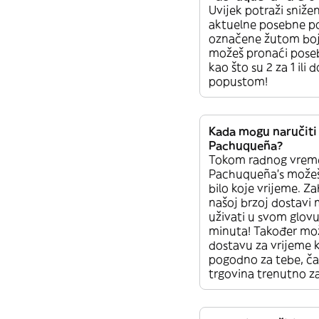
Uvijek potraži sniže
aktuelne posebne p
označene žutom bo
možeš pronaći pos
kao što su 2 za 1 ili 
popustom!
Kada mogu naručiti 
Pachuqueña?
Tokom radnog vrem
Pachuqueña’s možeš 
bilo koje vrijeme. Za
našoj brzoj dostavi 
uživati u svom glovu
minuta! Također mož
dostavu za vrijeme k
pogodno za tebe, čak
trgovina trenutno z