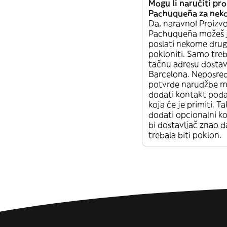
Mogu li naručiti pro
Pachuqueña za nek
Da, naravno! Proizvo
Pachuqueña možeš 
poslati nekome drugo
pokloniti. Samo treb
tačnu adresu dostav
Barcelona. Neposred
potvrde narudžbe m
dodati kontakt pod
koja će je primiti. 
dodati opcionalni k
bi dostavljač znao d
trebala biti poklon.