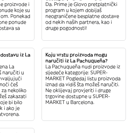
ne proizvode i
Da. Prime je Glovo pretplatnički
onude koje su
program u kojem dobijaš
jom. Ponekad
neograničene besplatne dostave
ebne ponude
od nekih naših partnera, kao i
dostava sa
druge pogodnosti!
dostavu iz La
Koju vrstu proizvoda mogu
naručiti iz La Pachuqueña?
ena La
La Pachuqueña nudi proizvode iz
naručiti u
sljedeće kategorije: SUPER-
hvaljujući
MARKET Pogledaj listu proizvoda
moći ćeš
iznad da vidiš šta možeš naručiti.
 za nekoliko
Ne oklijevaj provjeriti i druge
eš zakazati
trgovine dostupne u SUPER-
oje bi bilo
MARKET u Barcelona.
 i ako je
atvorena.