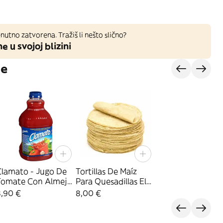
nutno zatvorena. Tražiš li nešto slično?
ne u svojoj blizini
je
Clamato - Jugo De
Tortillas De Maíz
Tomate Con Almeja
Para Quesadillas El
946 Ml)
Pachuco
8,90 €
8,00 €