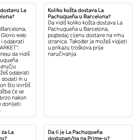
 dostavu La
Koliko košta dostava La
elona?
Pachuqueña u Barcelona?
Da vidiš koliko košta dostava La
Barcelona,
Pachuqueña u Barcelona,
i Glovo web
pogledaj cijenu dostave na vrhu
u i odabrati
stranice. Također je možeš vidjeti
MARKET”.
u prikazu troškova prije
resu da vidiš
naručivanja.
chuqueña
dručju
žeš odabrati
i dodati ih u
n što izvršiš
džba će se
ubrzo nakon
 donijeti
.
 za La
Da li je La Pachuqueña
vu?
dostupan/na na Prime-u?