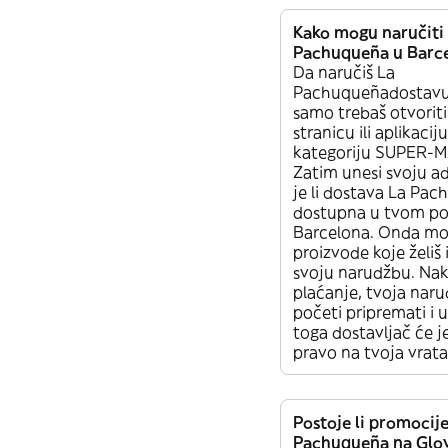
Kako mogu naručiti
Pachuqueña u Barc
Da naručiš La
Pachuqueñadostavu
samo trebaš otvorit
stranicu ili aplikacij
kategoriju SUPER-
Zatim unesi svoju ad
je li dostava La Pa
dostupna u tvom po
Barcelona. Onda mo
proizvode koje želiš 
svoju narudžbu. Nako
plaćanje, tvoja naru
početi pripremati i 
toga dostavljač će je
pravo na tvoja vrata
Postoje li promocije
Pachuqueña na Glo