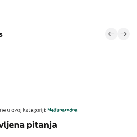
s
ne u ovoj kategoriji:
Međunarodna
vljena pitanja