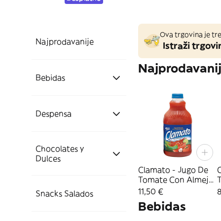
Ova trgovina je tre
Najprodavanije
Istraži trgovi
Najprodavani
Bebidas
Aguas, Refrescos Y
Despensa
Energéticas
Chocolates y
Salsa
Refrescos
Alcoholes
Dulces
Clamato - Jugo De
Tomate Con Almeja
Caldos Y Conservas
Salsas
(1.89 Lt)
(
11,50 €
Cervezas
Chocolate
Snacks Salados
Bebidas
Otros Despensa
Conservas Varias