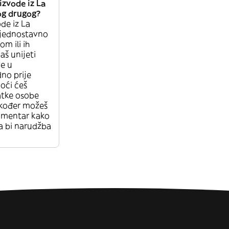
izvode iz La
og drugog?
de iz La
jednostavno
m ili ih
aš unijeti
e u
no prije
oći ćeš
atke osobe
Također možeš
omentar kako
a bi narudžba