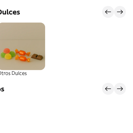
Dulces
Otros Dulces
os