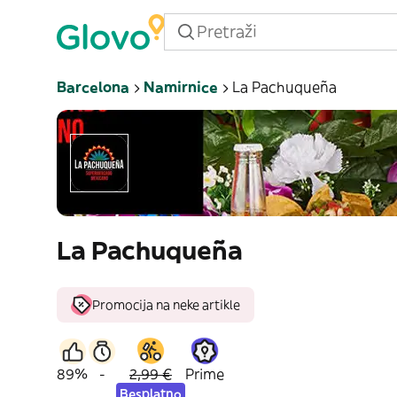
Barcelona
Namirnice
La Pachuqueña
La Pachuqueña
Promocija na neke artikle
89%
-
2,99 €
Prime
Besplatno