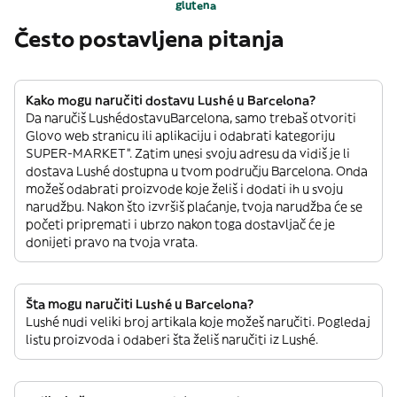
glutena
Često postavljena pitanja
Kako mogu naručiti dostavu Lushé u Barcelona?
Da naručiš LushédostavuBarcelona, samo trebaš otvoriti
Glovo web stranicu ili aplikaciju i odabrati kategoriju
SUPER-MARKET”. Zatim unesi svoju adresu da vidiš je li
dostava Lushé dostupna u tvom području Barcelona. Onda
možeš odabrati proizvode koje želiš i dodati ih u svoju
narudžbu. Nakon što izvršiš plaćanje, tvoja narudžba će se
početi pripremati i ubrzo nakon toga dostavljač će je
donijeti pravo na tvoja vrata.
Šta mogu naručiti Lushé u Barcelona?
Lushé nudi veliki broj artikala koje možeš naručiti. Pogledaj
listu proizvoda i odaberi šta želiš naručiti iz Lushé.