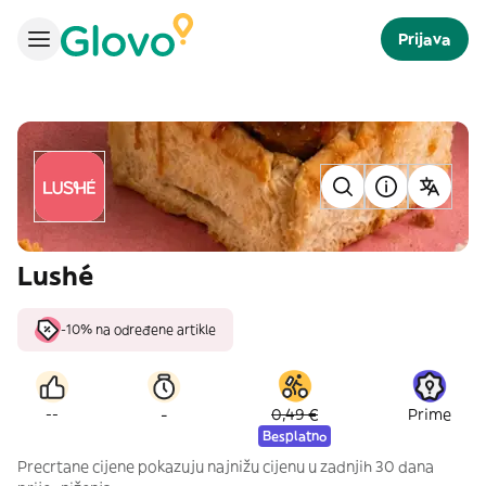
Prijava
Lushé
-10% na određene artikle
-
--
0,49 €
Prime
Besplatno
Precrtane cijene pokazuju najnižu cijenu u zadnjih 30 dana