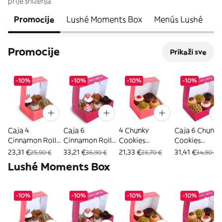
prije sniženja
Promocije
Lushé Moments Box
Menús Lushé
Cl
Promocije
Prikaži sve
-10%
-10%
-10%
-10%
Caja 4
Caja 6
4 Chunky
Caja 6 Chunky
Cinnamon Rolls
Cinnamon Rolls
Cookies
Cookies
Artesanales
Artesanales
Artesanales
Artesanales
23,31 €
33,21 €
21,33 €
31,41 €
25,90 €
36,90 €
23,70 €
34,90 €
Lushé Moments Box
-10%
-10%
-10%
-10%