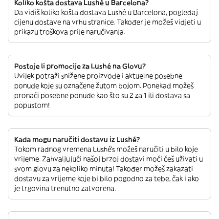
Koliko košta dostava Lushé u Barcelona?
Da vidiš koliko košta dostava Lushé u Barcelona, pogledaj
cijenu dostave na vrhu stranice. Također je možeš vidjeti u
prikazu troškova prije naručivanja.
Postoje li promocije za Lushé na Glovu?
Uvijek potraži snižene proizvode i aktuelne posebne
ponude koje su označene žutom bojom. Ponekad možeš
pronaći posebne ponude kao što su 2 za 1 ili dostava sa
popustom!
Kada mogu naručiti dostavu iz Lushé?
Tokom radnog vremena Lushé’s možeš naručiti u bilo koje
vrijeme. Zahvaljujući našoj brzoj dostavi moći ćeš uživati u
svom glovu za nekoliko minuta! Također možeš zakazati
dostavu za vrijeme koje bi bilo pogodno za tebe, čak i ako
je trgovina trenutno zatvorena.