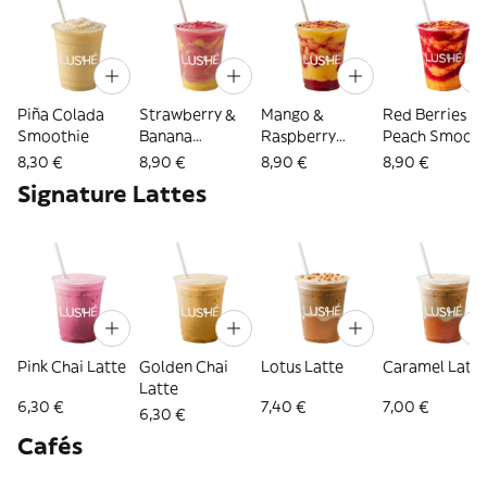
Piña Colada
Strawberry &
Mango &
Red Berries &
Smoothie
Banana
Raspberry
Peach Smooth
Smoothie
Smoothie
8,30 €
8,90 €
8,90 €
8,90 €
Signature Lattes
Pink Chai Latte
Golden Chai
Lotus Latte
Caramel Latte
Latte
6,30 €
7,40 €
7,00 €
6,30 €
Cafés