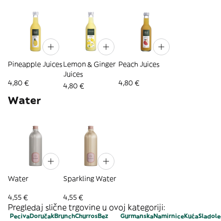
Pineapple Juices
Lemon & Ginger
Peach Juices
Juices
4,80 €
4,80 €
4,80 €
Water
Water
Sparkling Water
4,55 €
4,55 €
Pregledaj slične trgovine u ovoj kategoriji:
Peciva
Doručak
Brunch
Churros
Bez
Gurmanska
Namirnice
Kuća
Sladol