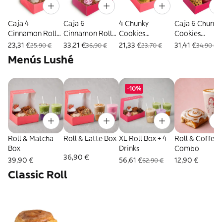
Caja 4
Caja 6
4 Chunky
Caja 6 Chunky
Cinnamon Rolls
Cinnamon Rolls
Cookies
Cookies
Artesanales
Artesanales
Artesanales
Artesanales
23,31 €
33,21 €
21,33 €
31,41 €
25,90 €
36,90 €
23,70 €
34,90 €
Menús Lushé
-10%
Roll & Matcha
Roll & Latte Box
XL Roll Box + 4
Roll & Coffee
Box
Drinks
Combo
36,90 €
39,90 €
56,61 €
12,90 €
62,90 €
Classic Roll