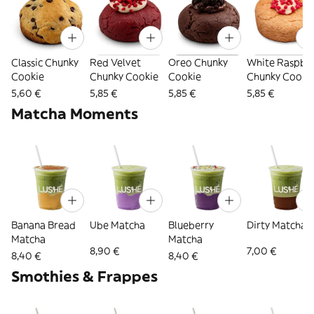
Classic Chunky
Red Velvet
Oreo Chunky
White Raspbe
Cookie
Chunky Cookie
Cookie
Chunky Cooki
5,60 €
5,85 €
5,85 €
5,85 €
Matcha Moments
Banana Bread
Ube Matcha
Blueberry
Dirty Matcha
Matcha
Matcha
8,90 €
7,00 €
8,40 €
8,40 €
Smothies & Frappes