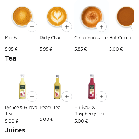
Mocha
Dirty Chai
Cinnamon Latte
Hot Cocoa
5,95 €
5,95 €
5,85 €
5,00 €
Tea
Lychee & Guava
Peach Tea
Hibiscus &
Tea
Raspberry Tea
5,00 €
5,00 €
5,00 €
Juices