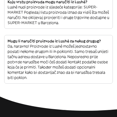
Koju vrstu proizvoda mogu naručiti iz Lushé?
Lushé nudi proizvode iz sljedeće kategorije: SUPER-
MARKET Pogledaj listu proizvoda iznad da vidiš šta možeš
naručiti. Ne oklijevaj provjeriti i druge trgovine dostupne u
SUPER-MARKET u Barcelona.
Mogu li naručiti proizvode iz Lushé za nekog drugog?
Da, naravno! Proizvode iz Lushé možeš jednostavno
poslati nekome drugom ili ih pokloniti. Samo trebaš unijeti
tačnu adresu dostave u Barcelona. Neposredno prije
potvrde narudžbe moći ćeš dodati kontakt podatke osobe
koja će je primiti. Također možeš dodati opcionalni
komentar kako bi dostavljač znao da bi narudžba trebala
biti poklon.