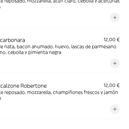
 reposado, mozzarella, atún claro, cebolla y aceitunas
s
 carbonara
12,00 €
de nata, bacon ahumado, huevo, lascas de parmesano
no, cebolla y pimienta negra
 calzone Robertone
12,00 €
 reposado, mozzarella, champiñones frescos y jamón
o