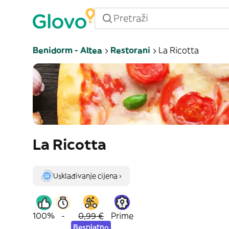
Benidorm - Altea
Restorani
La Ricotta
La Ricotta
Usklađivanje cijena ›
100%
-
0,99 €
Prime
Besplatno