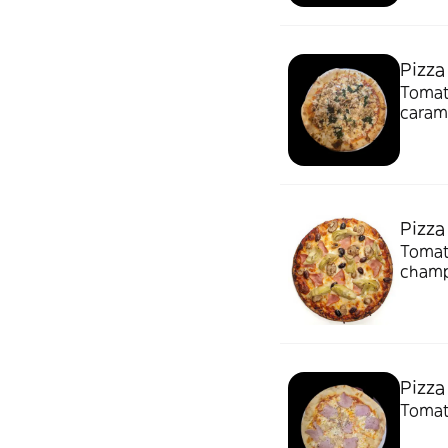
Pizza
Tomat
carame
Pizza
Tomat
champ
Pizza 
Tomat