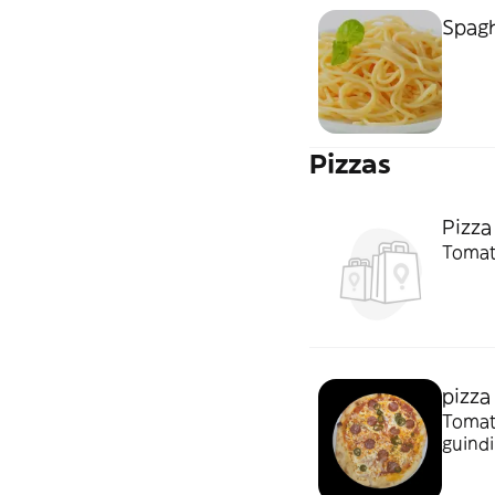
Spagh
Pizzas
Pizza
pizza
Tomate
guindi