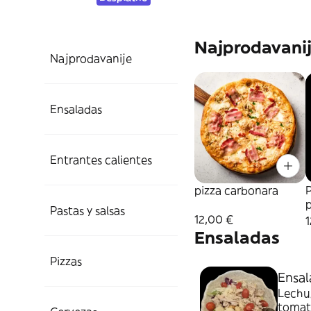
Najprodavani
Najprodavanije
Ensaladas
Entrantes calientes
pizza carbonara
P
Pastas y salsas
12,00 €
1
Ensaladas
Pizzas
Ensal
Lechug
tomate