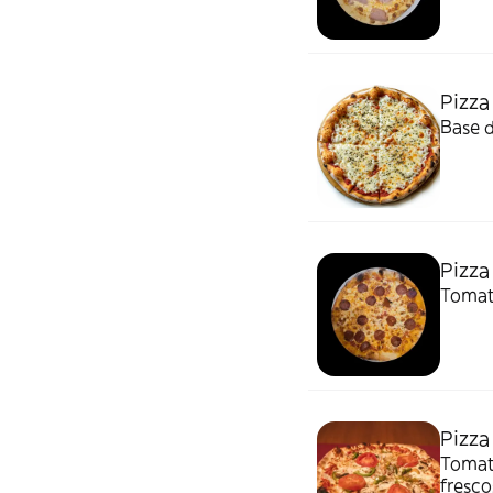
Pizza
Base d
Pizza
Tomate
Pizza
Tomat
fresco