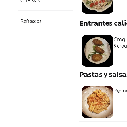
Cervezas
Refrescos
Entrantes cal
Croqu
5 croq
Pastas y salsa
Penn