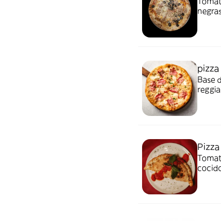
Tomate
negra
pizza
Base 
reggia
Pizza
Tomate
cocid