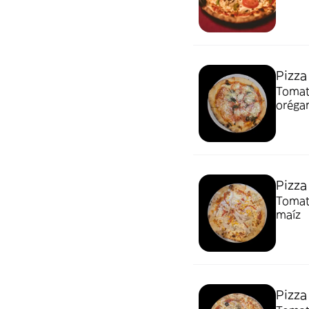
Pizza
Tomate
oréga
Pizza
Tomate
maíz
Pizza