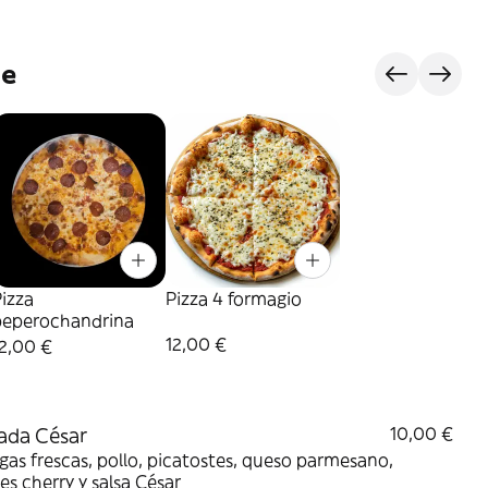
je
izza
Pizza 4 formagio
peperochandrina
12,00 €
2,00 €
ada César
10,00 €
as frescas, pollo, picatostes, queso parmesano,
s cherry y salsa César