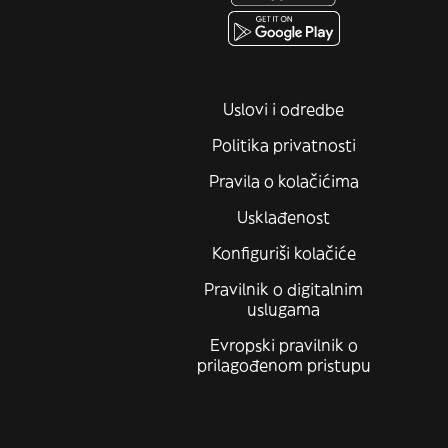
Uslovi i odredbe
Politika privatnosti
Pravila o kolačićima
Usklađenost
Konfiguriši kolačiće
Pravilnik o digitalnim
uslugama
Evropski pravilnik o
prilagođenom pristupu