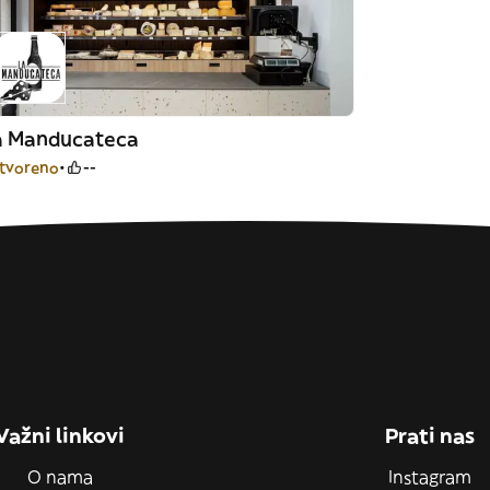
a Manducateca
tvoreno
--
Važni linkovi
Prati nas
O nama
Instagram