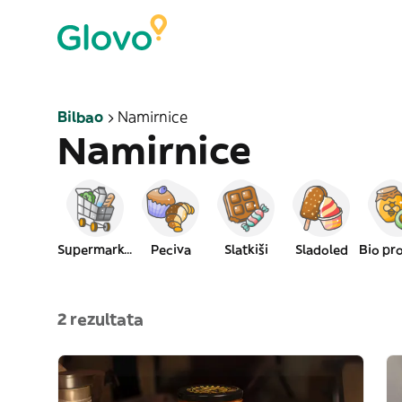
Bilbao
Namirnice
Namirnice
Supermarket
Peciva
Slatkiši
Sladoled
2 rezultata