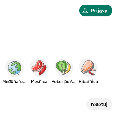
Prijava
Međunarodna
Mesnica
Voće i povrće
Ribarnica
resetuj