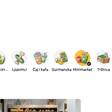
Bio proizvodi
Ljubimci
Čaj i kafa
Gurmanska
Minimarket
Tržnica