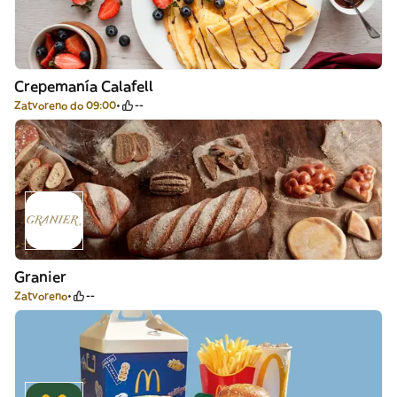
Crepemanía Calafell
Zatvoreno do 09:00
--
Granier
Zatvoreno
--