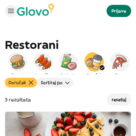
Prijava
Restorani
Burgeri
Američka
Grickalice
Doručak
Pizza
Doručak
Sortiraj po
3 rezultata
resetuj