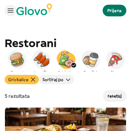
Prijava
Restorani
Burgeri
Američka
Grickalice
Doručak
Pizza
Grickalice
Sortiraj po
5 rezultata
resetuj