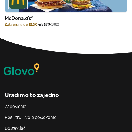
McDonald's®
Zatvoreno do 19:30
87%
(382)
Uradimo to zajedno
Zaposlenje
Registruj svoje poslovanje
Dostavljači