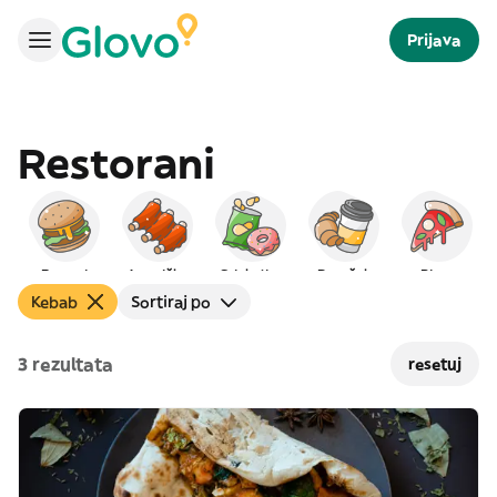
Prijava
Restorani
Burgeri
Američka
Grickalice
Doručak
Pizza
Kebab
Sortiraj po
3 rezultata
resetuj