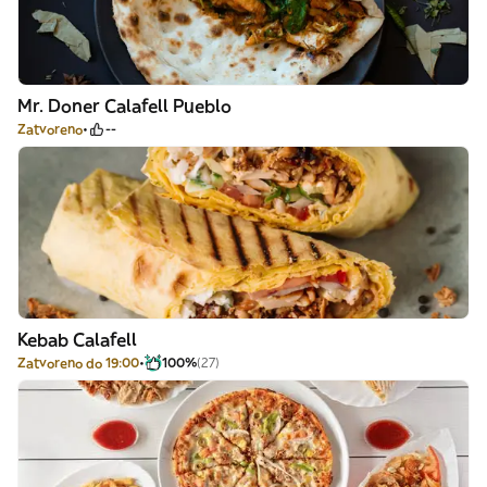
Mr. Doner Calafell Pueblo
Zatvoreno
--
Kebab Calafell
Zatvoreno do 19:00
100%
(27)