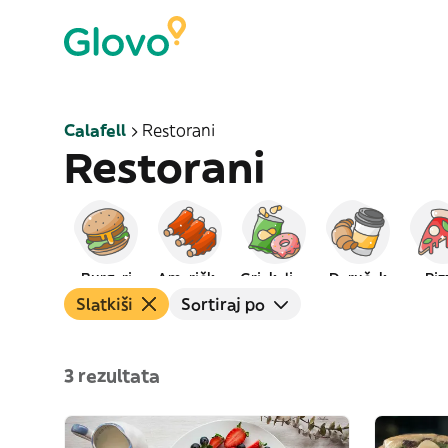
Calafell
Restorani
Restorani
Burgeri
Američka
Grickalice
Doručak
Piz
Slatkiši
Sortiraj po
3 rezultata