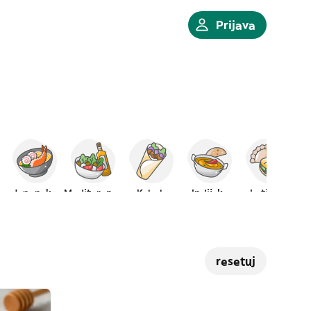
Prijava
Japanska
Mediteranska
Kebab
Indijska
Latinoa
resetuj