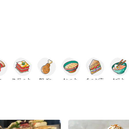
za
Italijanska
Piletina
Arapska
Sendviči
Azijska