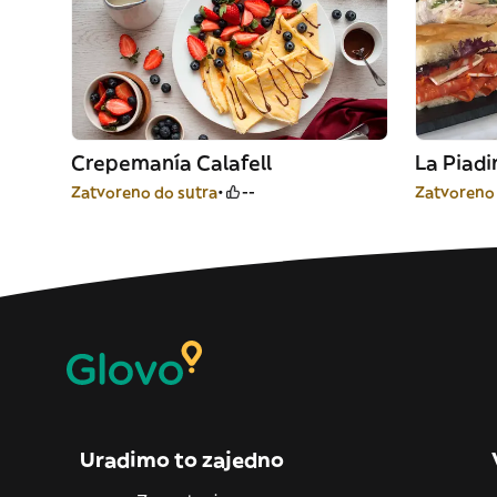
Crepemanía Calafell
La Piadi
Zatvoreno do sutra
--
Zatvoreno 
Uradimo to zajedno