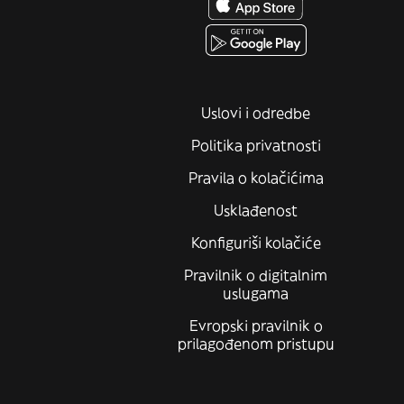
Uslovi i odredbe
Politika privatnosti
Pravila o kolačićima
Usklađenost
Konfiguriši kolačiće
Pravilnik o digitalnim
uslugama
Evropski pravilnik o
prilagođenom pristupu