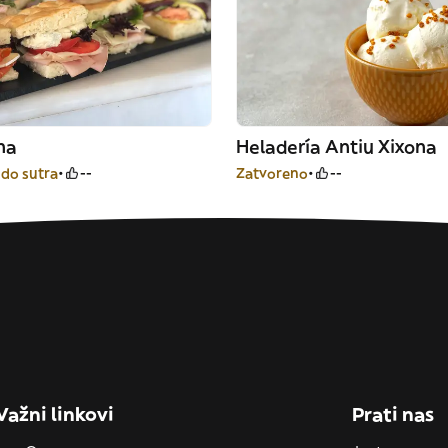
na
Heladería Antiu Xixona
do sutra
--
Zatvoreno
--
Važni linkovi
Prati nas