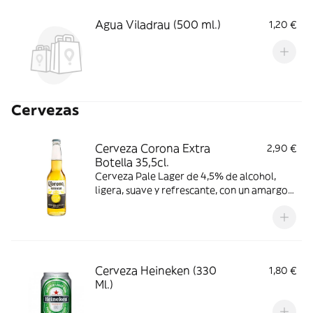
Agua Viladrau (500 ml.)
1,20 €
Cervezas
Cerveza Corona Extra
2,90 €
Botella 35,5cl.
Cerveza Pale Lager de 4,5% de alcohol,
ligera, suave y refrescante, con un amargor
sutil y un sabor dulce afrutado con toque a
cereal. Consumir entre 3-6 °C.
Cerveza Heineken (330
1,80 €
Ml.)