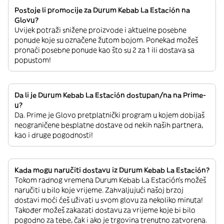
Postoje li promocije za Durum Kebab La Estación na
Glovu?
Uvijek potraži snižene proizvode i aktuelne posebne
ponude koje su označene žutom bojom. Ponekad možeš
pronaći posebne ponude kao što su 2 za 1 ili dostava sa
popustom!
Da li je Durum Kebab La Estación dostupan/na na Prime-
u?
Da. Prime je Glovo pretplatnički program u kojem dobijaš
neograničene besplatne dostave od nekih naših partnera,
kao i druge pogodnosti!
Kada mogu naručiti dostavu iz Durum Kebab La Estación?
Tokom radnog vremena Durum Kebab La Estación’s možeš
naručiti u bilo koje vrijeme. Zahvaljujući našoj brzoj
dostavi moći ćeš uživati u svom glovu za nekoliko minuta!
Također možeš zakazati dostavu za vrijeme koje bi bilo
pogodno za tebe, čak i ako je trgovina trenutno zatvorena.