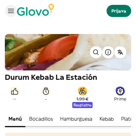
Prijava
Durum Kebab La Estación
-
--
1,99 €
Prime
Besplatno
Menú
Bocadillos
Hamburguesa
Kebab
Plato