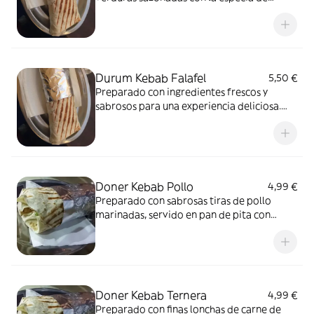
durum en este exquisito durum kebab
mixto
Durum Kebab Falafel
5,50 €
Preparado con ingredientes frescos y
sabrosos para una experiencia deliciosa.
¡Pruébalo ahora!
Doner Kebab Pollo
4,99 €
Preparado con sabrosas tiras de pollo
marinadas, servido en pan de pita con
salsas auténticas
Doner Kebab Ternera
4,99 €
Preparado con finas lonchas de carne de