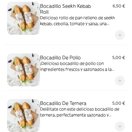
Bocadillo Seekh Kebab
6,50 €
Roll
Delicioso rollo de pan relleno de seekh
kebab, cebolla, tomate y salsa, una
combinación perfecta de sabores
Bocadillo De Pollo
5,00 €
¡Delicioso bocadillo de pollo con
ingredientes frescos y sazonados a la
perfección! ¡Un clásico que deleitará tu
paladar!
Bocadillo De Ternera
5,00 €
Deléitate con este delicioso bocadillo de
ternera, perfectamente sazonado y
envuelto en un pan crujiente. Una
combinación tradicional y sabrosa