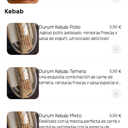
Kebab
Durum Kebab Pollo
5,50 €
Jugoso pollo adobado, verduras frescas y
salsa de yogurt, ¡un bocado delicioso!
Durum Kebab Ternera
5,50 €
Una exquisita combinación de carne de
ternera, verduras frescas y salsa especial en
un suave pan
Durum Kebab Mixto
5,50 €
Deléitate con la mezcla perfecta de carne y
verduras sazonadas con la especia de