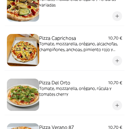
variadas
Pizza Caprichosa
10,70 €
Tomate, mozzarella, orégano, alcachofas,
champiñones, anchoas, pimiento rojo y
olivas
Pizza Del Orto
10,70 €
Tomate, mozzarella, orégano, rúcula y
tomates cherry
Pizza Verano 87
10,70 €