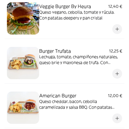
Veggie Burger By Heura
12,40 €
Queso vegano, cebolla, tomate y rúcula.
Con patatas deepers y pan cristal
Burger Trufata
12,25 €
Lechuga, tomate, champiñones naturales,
queso brie y mayonesa de trufa. Con
patatas deepers y pan brioix
American Burger
12,00 €
Queso cheddar, bacon, cebolla
caramelizada y salsa BBQ. Con patatas
deepers y pan brioix