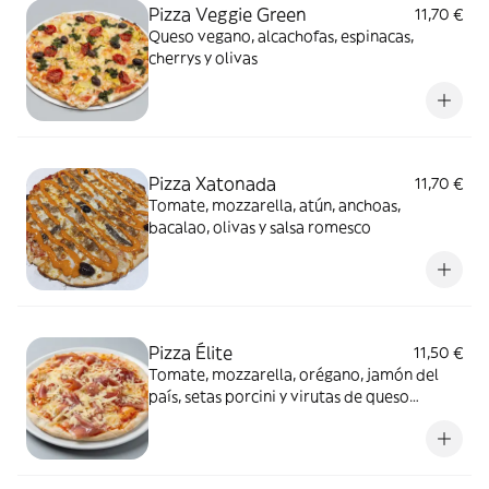
Pizza Veggie Green
11,70 €
Queso vegano, alcachofas, espinacas,
cherrys y olivas
Pizza Xatonada
11,70 €
Tomate, mozzarella, atún, anchoas,
bacalao, olivas y salsa romesco
Pizza Élite
11,50 €
Tomate, mozzarella, orégano, jamón del
país, setas porcini y virutas de queso
parmesano