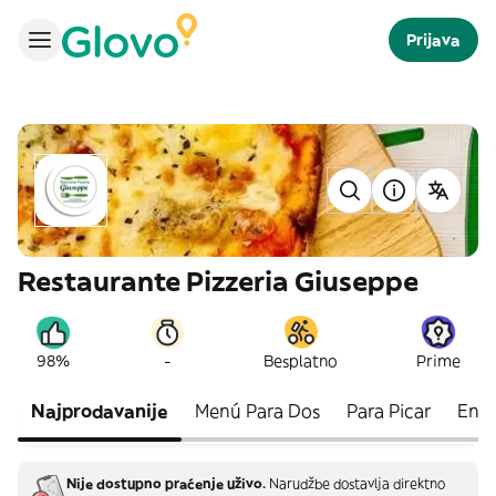
Prijava
Restaurante Pizzeria Giuseppe
-
98%
Besplatno
Prime
Najprodavanije
Menú Para Dos
Para Picar
Ensa
Nije dostupno praćenje uživo.
Narudžbe dostavlja direktno