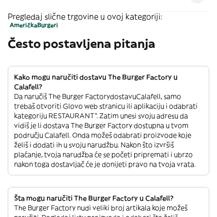
Pregledaj slične trgovine u ovoj kategoriji:
Američka
Burgeri
Često postavljena pitanja
Kako mogu naručiti dostavu The Burger Factory u
Calafell?
Da naručiš The Burger FactorydostavuCalafell, samo
trebaš otvoriti Glovo web stranicu ili aplikaciju i odabrati
kategoriju RESTAURANT”. Zatim unesi svoju adresu da
vidiš je li dostava The Burger Factory dostupna u tvom
području Calafell. Onda možeš odabrati proizvode koje
želiš i dodati ih u svoju narudžbu. Nakon što izvršiš
plaćanje, tvoja narudžba će se početi pripremati i ubrzo
nakon toga dostavljač će je donijeti pravo na tvoja vrata.
Šta mogu naručiti The Burger Factory u Calafell?
The Burger Factory nudi veliki broj artikala koje možeš