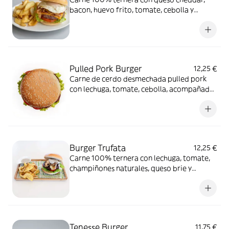
bacon, huevo frito, tomate, cebolla y
lechuga, acompañada de patatas deepers y
pan de brioix
Pulled Pork Burger
12,25 €
Carne de cerdo desmechada pulled pork
con lechuga, tomate, cebolla, acompañada
con sweet boniato fries, y pan brioix
Burger Trufata
12,25 €
Carne 100% ternera con lechuga, tomate,
champiñones naturales, queso brie y
mayonesa de trufa, acompañada de
patatas deepers y pan de briox
Tenesse Burger
11,75 €