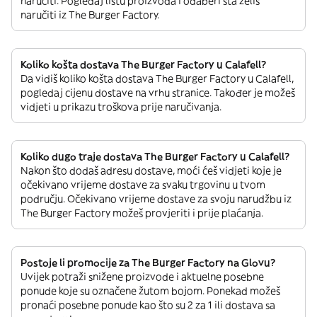
naručiti. Pogledaj listu proizvoda i odaberi šta želiš
naručiti iz The Burger Factory.
Koliko košta dostava The Burger Factory u Calafell?
Da vidiš koliko košta dostava The Burger Factory u Calafell,
pogledaj cijenu dostave na vrhu stranice. Također je možeš
vidjeti u prikazu troškova prije naručivanja.
Koliko dugo traje dostava The Burger Factory u Calafell?
Nakon što dodaš adresu dostave, moći ćeš vidjeti koje je
očekivano vrijeme dostave za svaku trgovinu u tvom
području. Očekivano vrijeme dostave za svoju narudžbu iz
The Burger Factory možeš provjeriti i prije plaćanja.
Postoje li promocije za The Burger Factory na Glovu?
Uvijek potraži snižene proizvode i aktuelne posebne
ponude koje su označene žutom bojom. Ponekad možeš
pronaći posebne ponude kao što su 2 za 1 ili dostava sa