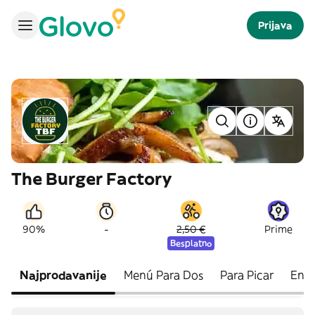
Prijava
The Burger Factory
-
90%
2,50 €
Prime
Besplatno
Najprodavanije
Menú Para Dos
Para Picar
Ensa