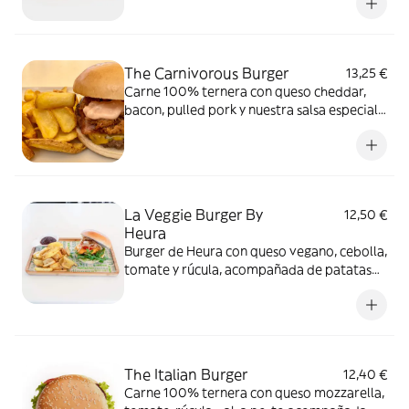
brioix
The Carnivorous Burger
13,25 €
Carne 100% ternera con queso cheddar,
bacon, pulled pork y nuestra salsa especial
de la casa, acompañada de patatas deepers
y pan brioix
La Veggie Burger By
12,50 €
Heura
Burger de Heura con queso vegano, cebolla,
tomate y rúcula, acompañada de patatas
deepers y pan de cristal
The Italian Burger
12,40 €
Carne 100% ternera con queso mozzarella,