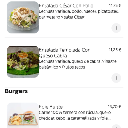
Ensalada César Con Pollo
11,75 €
Lechuga variada, pollo, nueces, picatostes,
parmesano y salsa César
Ensalada Templada Con
11,25 €
Queso Cabra
Lechuga variada, queso de cabra, vinagre
balsámico y frutos secos
Burgers
Foie Burger
13,70 €
Carne 100% ternera con rúcula, queso
cheddar, cebolla caramelizada y foie,
acompañada de patatas deepers y pan