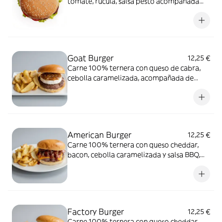
tomate, rúcula, salsa pesto acompañada
con patatas deepers y pan brioix
Goat Burger
12,25 €
Carne 100% ternera con queso de cabra,
cebolla caramelizada, acompañada de
patatas deepers y pan brioix
American Burger
12,25 €
Carne 100% ternera con queso cheddar,
bacon, cebolla caramelizada y salsa BBQ,
acompañada de patatas y pan brioix
Factory Burger
12,25 €
Carne 100% ternera con queso cheddar,