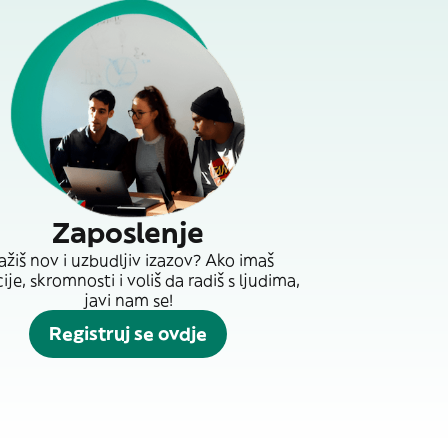
Zaposlenje
ažiš nov i uzbudljiv izazov? Ako imaš
je, skromnosti i voliš da radiš s ljudima,
javi nam se!
Registruj se ovdje