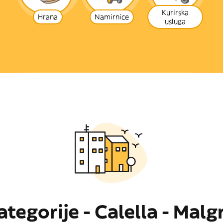
Kurirska
Hrana
Namirnice
usluga
tegorije - Calella - Malg