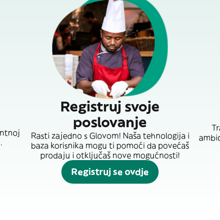
Registruj svoje
poslovanje
Tr
entnoj
Rasti zajedno s Glovom! Naša tehnologija i
ambici
.
baza korisnika mogu ti pomoći da povećaš
prodaju i otključaš nove mogućnosti!
Registruj se ovdje