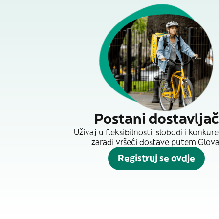
Postani dostavljač
Uživaj u fleksibilnosti, slobodi i konkur
zaradi vršeći dostave putem Glova
Registruj se ovdje