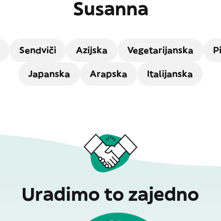
Susanna
Sendviči
Azijska
Vegetarijanska
P
Japanska
Arapska
Italijanska
Uradimo to zajedno