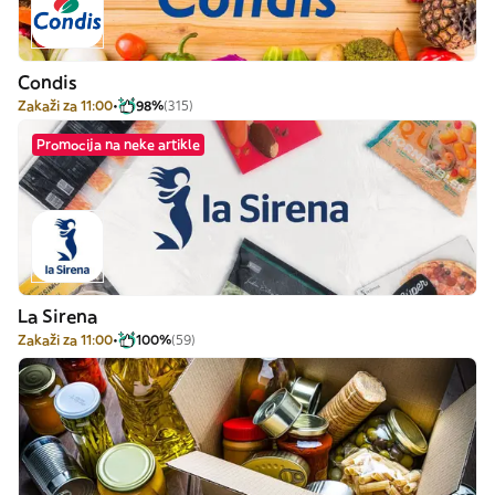
Condis
Zakaži za 11:00
98%
(315)
Promocija na neke artikle
La Sirena
Zakaži za 11:00
100%
(59)