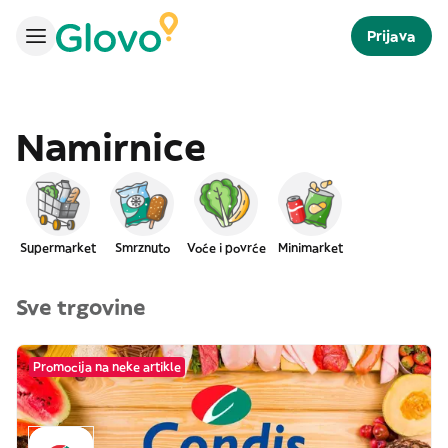
Prijava
Namirnice
Supermarket
Smrznuto
Voće i povrće
Minimarket
Sve trgovine
Promocija na neke artikle